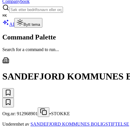
Companybook
⌘
K
AI
Bytt tema
Command Palette
Search for a command to run...
SANDEFJORD KOMMUNES B
Org.nr:
912968901
•
STOKKE
Underenhet av
SANDEFJORD KOMMUNES BOLIGSTIFTELSE