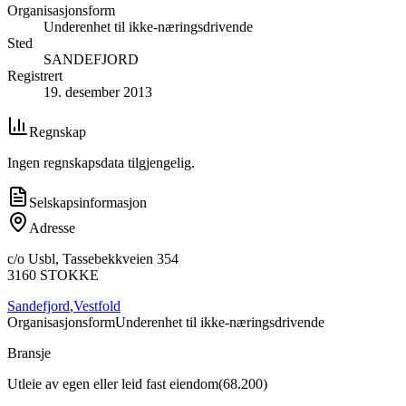
Organisasjonsform
Underenhet til ikke-næringsdrivende
Sted
SANDEFJORD
Registrert
19. desember 2013
Regnskap
Ingen regnskapsdata tilgjengelig.
Selskapsinformasjon
Adresse
c/o Usbl, Tassebekkveien 354
3160
STOKKE
Sandefjord
,
Vestfold
Organisasjonsform
Underenhet til ikke-næringsdrivende
Bransje
Utleie av egen eller leid fast eiendom
(
68.200
)