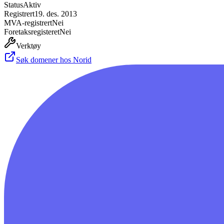
Status
Aktiv
Registrert
19. des. 2013
MVA-registrert
Nei
Foretaksregisteret
Nei
Verktøy
Søk domener hos Norid