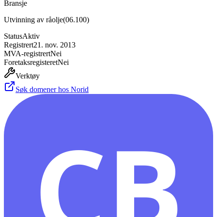
Bransje
Utvinning av råolje
(
06.100
)
Status
Aktiv
Registrert
21. nov. 2013
MVA-registrert
Nei
Foretaksregisteret
Nei
Verktøy
Søk domener hos Norid
CB