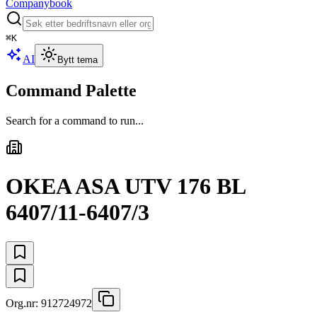
Companybook
⌘
K
AI
Bytt tema
Command Palette
Search for a command to run...
OKEA ASA UTV 176 BL
6407/11-6407/3
Org.nr:
912724972