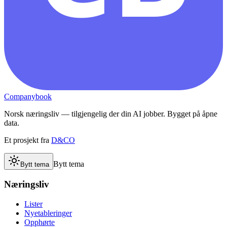
Companybook
Norsk næringsliv — tilgjengelig der din AI jobber. Bygget på åpne
data.
Et prosjekt fra
D&CO
Bytt tema
Bytt tema
Næringsliv
Lister
Nyetableringer
Opphørte