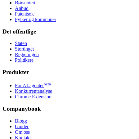
Børsnotert
Anbud
Patentsok
Fylker og kommuner
Det offentlige
Staten
Stortinget
Regjeringen
Politikere
Produkter
beta
For AI-agenter
Konkurrentanalyse
Chrome Extension
Companybook
Blogg
Guider
Om oss
Kontakt