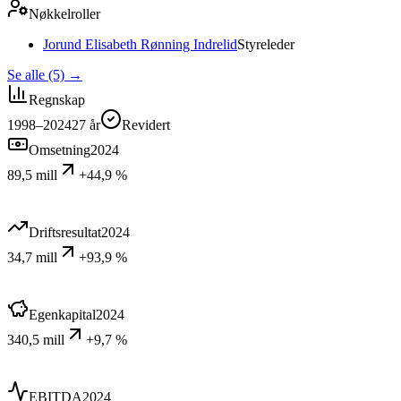
Nøkkelroller
Jorund Elisabeth Rønning Indrelid
Styreleder
Se alle (5)
→
Regnskap
1998–2024
27
år
Revidert
Omsetning
2024
89,5 mill
+44,9 %
Driftsresultat
2024
34,7 mill
+93,9 %
Egenkapital
2024
340,5 mill
+9,7 %
EBITDA
2024