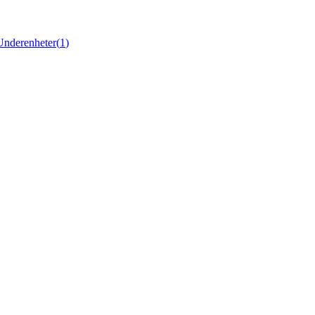
Underenheter
(
1
)