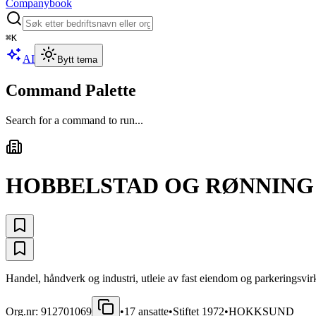
Companybook
⌘
K
AI
Bytt tema
Command Palette
Search for a command to run...
HOBBELSTAD OG RØNNING
Handel, håndverk og industri, utleie av fast eiendom og parkeringsvi
Org.nr:
912701069
•
17
ansatte
•
Stiftet
1972
•
HOKKSUND