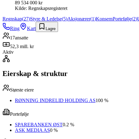
89 534 000 kr
Kilde:
Regnskapsregisteret
Regnskap
(
27
)
Styre & Ledelse
(
5
)
Aksjonærer
(
1
)
Konsern
Portefølje
(
2
)
Ring
Kart
Lagre
17
ansatte
52,3 mill. kr
Aktiv
Eierskap & struktur
Største eiere
RØNNING INDRELID HOLDING AS
100 %
Portefølje
SPAREBANKEN ØST
0.2 %
ASK MEDIA AS
0 %