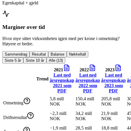
Egenkapital + gjeld
Marginer over tid
Hvor mye sitter virksomheten igjen med per krone i omsetning?
Høyere er bedre.
Sammendrag
Resultat
Balanse
Nøkkeltall
Siste 5 år
Siste 10 år
Alle (13)
2021
2022
2023
Last ned
Last ned
Last ned
Trend
årsregnskap
årsregnskap
årsregnskap
å
2021
som
2022
som
2023
som
PDF
PDF
PDF
5,8 mill
150,4 mill
205,8 mill
30
Omsetning
NOK
NOK
NOK
N
−2,3 mill
34,2 mill
21,9 mill
45
Driftsresultat
NOK
NOK
NOK
N
−1,9 mill
28,5 mill
18,8 mill
44