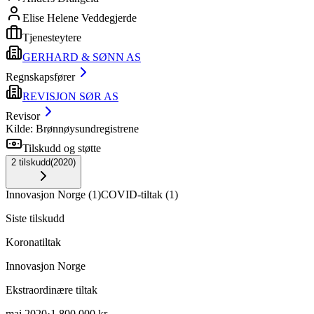
Elise Helene Veddegjerde
Tjenesteytere
GERHARD & SØNN AS
Regnskapsfører
REVISJON SØR AS
Revisor
Kilde: Brønnøysundregistrene
Tilskudd og støtte
2
tilskudd
(
2020
)
Innovasjon Norge
(
1
)
COVID-tiltak
(
1
)
Siste tilskudd
Koronatiltak
Innovasjon Norge
Ekstraordinære tiltak
mai 2020
·
1 800 000 kr