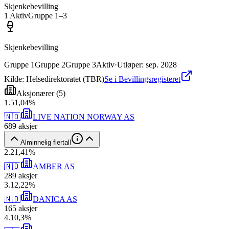
Skjenkebevilling
1
Aktiv
Gruppe
1
–3
Skjenkebevilling
Gruppe
1
Gruppe
2
Gruppe
3
Aktiv
·
Utløper
:
sep. 2028
Kilde: Helsedirektoratet (TBR)
Se i Bevillingsregisteret
Aksjonærer
(
5
)
1
.
51,04
%
🇳🇴
LIVE NATION NORWAY AS
689
aksjer
Alminnelig flertall
2
.
21,41
%
🇳🇴
AMBER AS
289
aksjer
3
.
12,22
%
🇳🇴
DANICA AS
165
aksjer
4
.
10,3
%