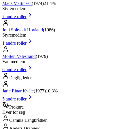
Mads Martinsen
(
1974
)
21.4%
Styremedlem
7
andre roller
Joni Soltvedt Hovland
(
1986
)
Styremedlem
1
andre roller
Morten Valestrand
(
1979
)
Varamedlem
6
andre roller
Daglig leder
Jarle Einar Kvåle
(
1977
)
10.3%
5
andre roller
Prokura
Hver for seg
Camilla Langbråthen
Anders Drangeid