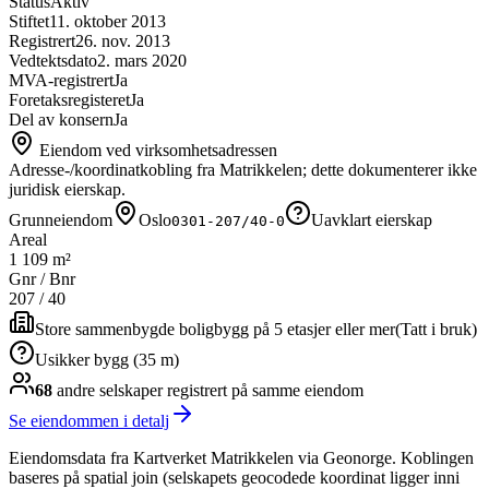
Status
Aktiv
Stiftet
11. oktober 2013
Registrert
26. nov. 2013
Vedtektsdato
2. mars 2020
MVA-registrert
Ja
Foretaksregisteret
Ja
Del av konsern
Ja
Eiendom ved virksomhetsadressen
Adresse-/koordinatkobling fra Matrikkelen; dette dokumenterer ikke
juridisk eierskap.
Grunneiendom
Oslo
Uavklart eierskap
0301-207/40-0
Areal
1 109 m²
Gnr / Bnr
207
/
40
Store sammenbygde boligbygg på 5 etasjer eller mer
(
Tatt i bruk
)
Usikker bygg (35 m)
68
andre selskap
er
registrert på samme eiendom
Se eiendommen i detalj
Eiendomsdata fra Kartverket Matrikkelen via Geonorge. Koblingen
baseres på spatial join (selskapets geocodede koordinat ligger inni