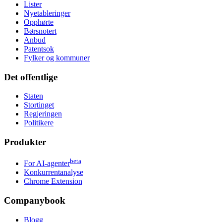
Lister
Nyetableringer
Opphørte
Børsnotert
Anbud
Patentsok
Fylker og kommuner
Det offentlige
Staten
Stortinget
Regjeringen
Politikere
Produkter
beta
For AI-agenter
Konkurrentanalyse
Chrome Extension
Companybook
Blogg