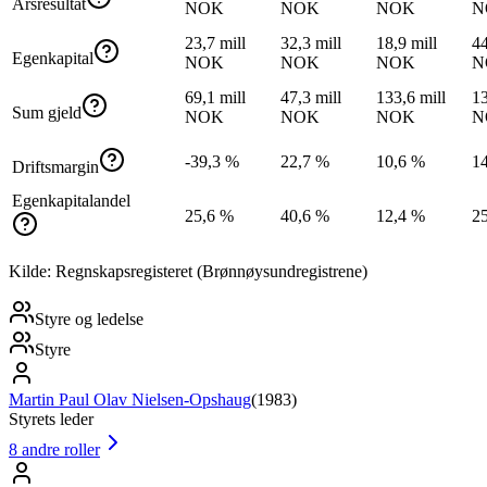
Årsresultat
NOK
NOK
NOK
N
23,7 mill
32,3 mill
18,9 mill
44
Egenkapital
NOK
NOK
NOK
N
69,1 mill
47,3 mill
133,6 mill
13
Sum gjeld
NOK
NOK
NOK
N
-39,3 %
22,7 %
10,6 %
1
Driftsmargin
Egenkapitalandel
25,6 %
40,6 %
12,4 %
2
Kilde: Regnskapsregisteret (Brønnøysundregistrene)
Styre og ledelse
Styre
Martin Paul Olav Nielsen-Opshaug
(
1983
)
Styrets leder
8
andre roller