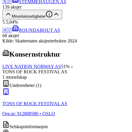
🇳🇴
STEMMEHAUGEN AS
139
aksjer
Minoritetsrettigheter
5
.
5,04
%
🇳🇴
ROUNDABOUT AS
68
aksjer
Kilde: Skatteetaten aksjeeierboken 2024
Konsernstruktur
LIVE NATION NORWAY AS
51
% ↓
TONS OF ROCK FESTIVAL AS
1
morselskap
Underenheter
(
1
)
TONS OF ROCK FESTIVAL AS
Org.nr:
912808580
• OSLO
Selskapsinformasjon