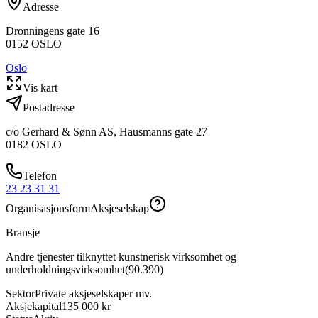
Adresse
Dronningens gate 16
0152
OSLO
Oslo
Vis kart
Postadresse
c/o Gerhard & Sønn AS, Hausmanns gate 27
0182
OSLO
Telefon
23 23 31 31
Organisasjonsform
Aksjeselskap
Bransje
Andre tjenester tilknyttet kunstnerisk virksomhet og
underholdningsvirksomhet
(
90.390
)
Sektor
Private aksjeselskaper mv.
Aksjekapital
135 000 kr