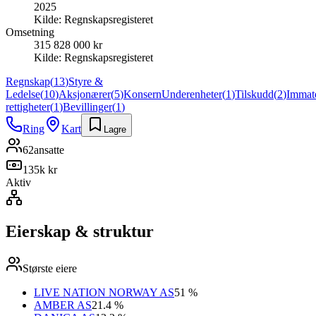
2025
Kilde:
Regnskapsregisteret
Omsetning
315 828 000 kr
Kilde:
Regnskapsregisteret
Regnskap
(
13
)
Styre &
Ledelse
(
10
)
Aksjonærer
(
5
)
Konsern
Underenheter
(
1
)
Tilskudd
(
2
)
Immate
rettigheter
(
1
)
Bevillinger
(
1
)
Ring
Kart
Lagre
62
ansatte
135k kr
Aktiv
Eierskap & struktur
Største eiere
LIVE NATION NORWAY AS
51 %
AMBER AS
21.4 %