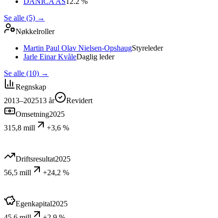
DANICA AS
12.2 %
Se alle (5)
→
Nøkkelroller
Martin Paul Olav Nielsen-Opshaug
Styreleder
Jarle Einar Kvåle
Daglig leder
Se alle (10)
→
Regnskap
2013–2025
13
år
Revidert
Omsetning
2025
315,8 mill
+3,6 %
Driftsresultat
2025
56,5 mill
+24,2 %
Egenkapital
2025
45,6 mill
+2,9 %