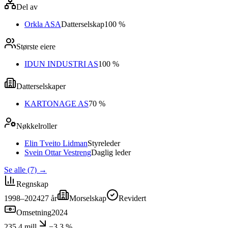
Del av
Orkla ASA
Datterselskap
100 %
Største eiere
IDUN INDUSTRI AS
100 %
Datterselskaper
KARTONAGE AS
70 %
Nøkkelroller
Elin Tveito Lidman
Styreleder
Svein Ottar Vestreng
Daglig leder
Se alle (7)
→
Regnskap
1998–2024
27
år
Morselskap
Revidert
Omsetning
2024
235,4 mill
−3,3 %