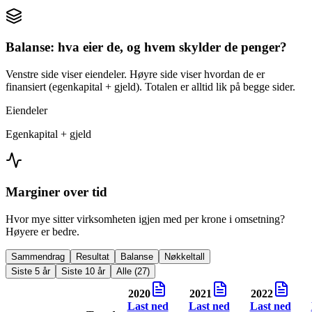
Balanse: hva eier de, og hvem skylder de penger?
Venstre side viser eiendeler. Høyre side viser hvordan de er
finansiert (egenkapital + gjeld). Totalen er alltid lik på begge sider.
Eiendeler
Egenkapital + gjeld
Marginer over tid
Hvor mye sitter virksomheten igjen med per krone i omsetning?
Høyere er bedre.
Sammendrag
Resultat
Balanse
Nøkkeltall
Siste 5 år
Siste 10 år
Alle (27)
2020
2021
2022
Last ned
Last ned
Last ned