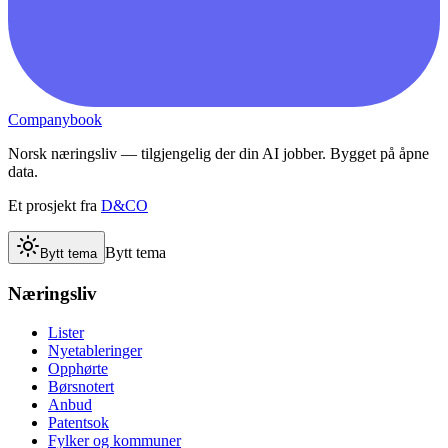
Companybook
Norsk næringsliv — tilgjengelig der din AI jobber. Bygget på åpne
data.
Et prosjekt fra
D&CO
Bytt tema
Bytt tema
Næringsliv
Lister
Nyetableringer
Opphørte
Børsnotert
Anbud
Patentsok
Fylker og kommuner