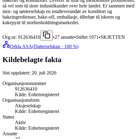
bakerier og konditorier. Leverer til små og mellomstore produsenter,
så vel som til store industrikunder over hele landet. Er sammen med
mor- og søsterselskap en totalleverandør av konditori og
bakeingredienser, bake-off, emballasje, tilbehør til iskrem og
kakepynt til storhusholdningsmarkedet.
Org.nr:
912636410
•
27
ansatte
•
Stiftet
1971
•
SKJETTEN
Orkla ASA
(
Datterselskap
· 100 %
)
Kildebelagte fakta
Sist oppdatert:
20. juli 2026
Organisasjonsnummer
912636410
Kilde:
Enhetsregisteret
Organisasjonsform
Aksjeselskap
Kilde:
Enhetsregisteret
Status
Aktiv
Kilde:
Enhetsregisteret
Ansatte