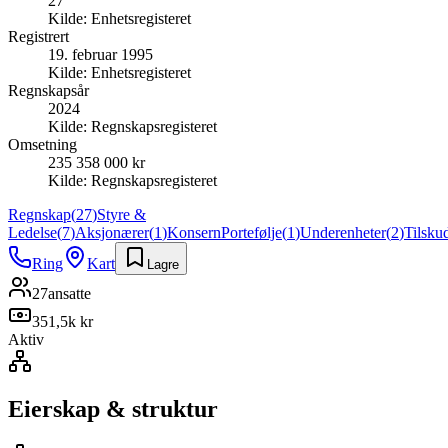
27
Kilde:
Enhetsregisteret
Registrert
19. februar 1995
Kilde:
Enhetsregisteret
Regnskapsår
2024
Kilde:
Regnskapsregisteret
Omsetning
235 358 000 kr
Kilde:
Regnskapsregisteret
Regnskap
(
27
)
Styre &
Ledelse
(
7
)
Aksjonærer
(
1
)
Konsern
Portefølje
(
1
)
Underenheter
(
2
)
Tilsku
Ring
Kart
Lagre
27
ansatte
351,5k kr
Aktiv
Eierskap & struktur