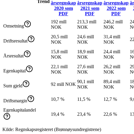
Trend
årsregnskap
årsregnskap
årsregnskap
å
2020
som
2021
som
2022
som
PDF
PDF
PDF
192 mill
213,3 mill
246,2 mill
24
Omsetning
NOK
NOK
NOK
N
20,5 mill
24,6 mill
31,4 mill
2
Driftsresultat
NOK
NOK
NOK
15,8 mill
18,9 mill
24,4 mill
16
Årsresultat
NOK
NOK
NOK
N
22,1 mill
27,6 mill
26,2 mill
29
Egenkapital
NOK
NOK
NOK
N
90,1 mill
89,4 mill
18
92 mill NOK
Sum gjeld
NOK
NOK
N
10,7 %
11,5 %
12,7 %
9
Driftsmargin
Egenkapitalandel
19,4 %
23,4 %
22,6 %
1
Kilde: Regnskapsregisteret (Brønnøysundregistrene)