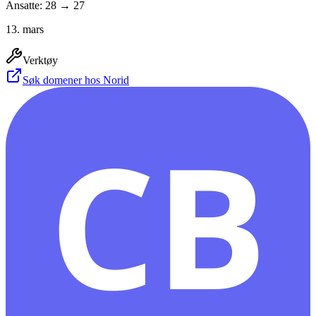
Ansatte: 28 → 27
13. mars
Verktøy
Søk domener hos Norid
CB