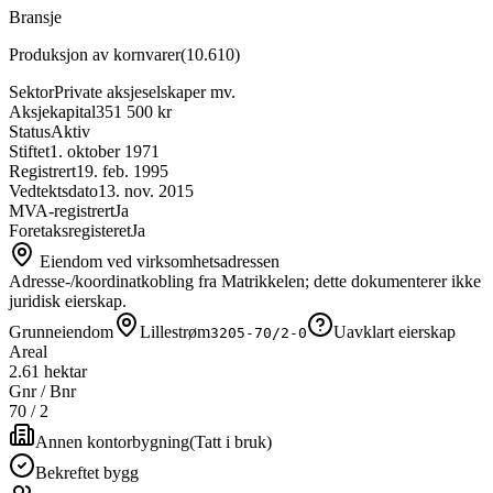
Bransje
Produksjon av kornvarer
(
10.610
)
Sektor
Private aksjeselskaper mv.
Aksjekapital
351 500 kr
Status
Aktiv
Stiftet
1. oktober 1971
Registrert
19. feb. 1995
Vedtektsdato
13. nov. 2015
MVA-registrert
Ja
Foretaksregisteret
Ja
Eiendom ved virksomhetsadressen
Adresse-/koordinatkobling fra Matrikkelen; dette dokumenterer ikke
juridisk eierskap.
Grunneiendom
Lillestrøm
Uavklart eierskap
3205-70/2-0
Areal
2.61 hektar
Gnr / Bnr
70
/
2
Annen kontorbygning
(
Tatt i bruk
)
Bekreftet bygg