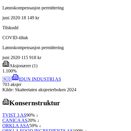
Lønnskompensasjon permittering
juni 2020
·
18 149 kr
Tilskudd
COVID-tiltak
Lønnskompensasjon permittering
juni 2020
·
115 918 kr
Aksjonærer
(
1
)
1
.
100
%
🇳🇴
IDUN INDUSTRI AS
703
aksjer
Kilde: Skatteetaten aksjeeierboken 2024
Konsernstruktur
TVIST 3 AS
90
% ↓
CANICA AS
20
% ↓
ORKLA ASA
59
% ↓
ORKLA FOOD INGREDIENTS AS
100
% ↓