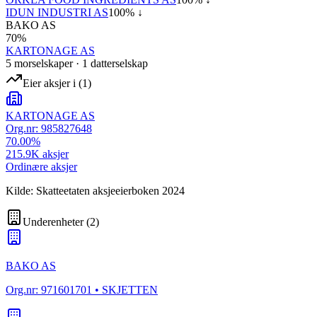
IDUN INDUSTRI AS
100
% ↓
BAKO AS
70
%
KARTONAGE AS
5
morselskap
er
·
1
datterselskap
Eier aksjer i
(
1
)
KARTONAGE AS
Org.nr:
985827648
70.00
%
215.9K
aksjer
Ordinære aksjer
Kilde: Skatteetaten aksjeeierboken 2024
Underenheter
(
2
)
BAKO AS
Org.nr:
971601701
• SKJETTEN