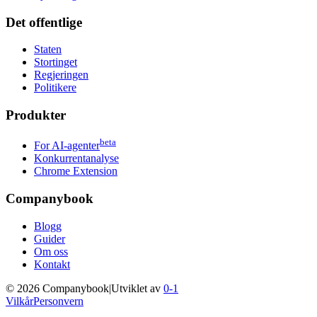
Det offentlige
Staten
Stortinget
Regjeringen
Politikere
Produkter
beta
For AI-agenter
Konkurrentanalyse
Chrome Extension
Companybook
Blogg
Guider
Om oss
Kontakt
©
2026
Companybook
|
Utviklet av
0-1
Vilkår
Personvern