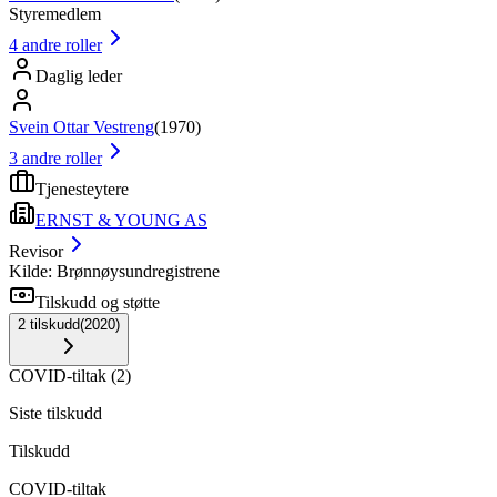
Styremedlem
4
andre roller
Daglig leder
Svein Ottar Vestreng
(
1970
)
3
andre roller
Tjenesteytere
ERNST & YOUNG AS
Revisor
Kilde: Brønnøysundregistrene
Tilskudd og støtte
2
tilskudd
(
2020
)
COVID-tiltak
(
2
)
Siste tilskudd
Tilskudd
COVID-tiltak