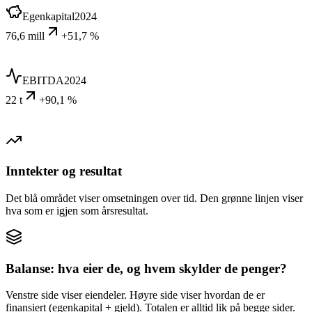
Egenkapital
2024
76,6 mill
+51,7 %
EBITDA
2024
22 t
+90,1 %
Inntekter og resultat
Det blå området viser omsetningen over tid. Den grønne linjen viser
hva som er igjen som årsresultat.
Balanse: hva eier de, og hvem skylder de penger?
Venstre side viser eiendeler. Høyre side viser hvordan de er
finansiert (egenkapital + gjeld). Totalen er alltid lik på begge sider.