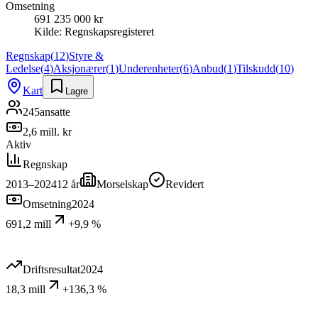
Omsetning
691 235 000 kr
Kilde:
Regnskapsregisteret
Regnskap
(
12
)
Styre &
Ledelse
(
4
)
Aksjonærer
(
1
)
Underenheter
(
6
)
Anbud
(
1
)
Tilskudd
(
10
)
Kart
Lagre
245
ansatte
2,6 mill. kr
Aktiv
Regnskap
2013–2024
12
år
Morselskap
Revidert
Omsetning
2024
691,2 mill
+9,9 %
Driftsresultat
2024
18,3 mill
+136,3 %