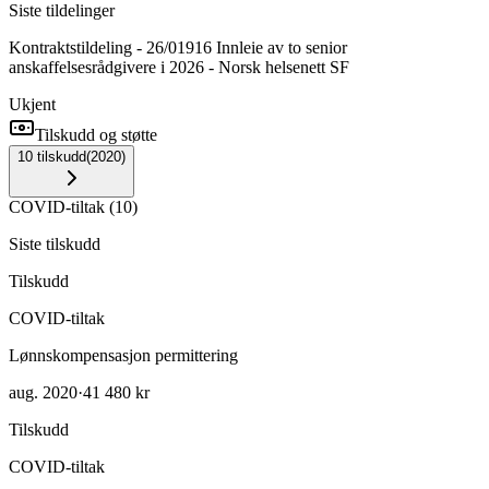
Siste tildelinger
Kontraktstildeling - 26/01916 Innleie av to senior
anskaffelsesrådgivere i 2026 - Norsk helsenett SF
Ukjent
Tilskudd og støtte
10
tilskudd
(
2020
)
COVID-tiltak
(
10
)
Siste tilskudd
Tilskudd
COVID-tiltak
Lønnskompensasjon permittering
aug. 2020
·
41 480 kr
Tilskudd
COVID-tiltak