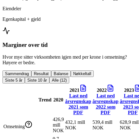
Eiendeler
Egenkapital + gjeld
Marginer over tid
Hvor mye sitter virksomheten igjen med per krone i omsetning?
Høyere er bedre.
Sammendrag
Resultat
Balanse
Nøkkeltall
Siste 5 år
Siste 10 år
Alle (12)
2021
2022
2023
Last ned
Last ned
Last n
Trend
2020
årsregnskap
årsregnskap
årsregns
2021
som
2022
som
2023
s
PDF
PDF
PDF
426,9
432,1 mill
539,4 mill
628,9 mil
mill
Omsetning
NOK
NOK
NOK
NOK
9,7