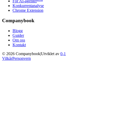
For AI-agenter
Konkurrentanalyse
Chrome Extension
Companybook
Blogg
Guider
Om oss
Kontakt
©
2026
Companybook
|
Utviklet av
0-1
Vilkår
Personvern