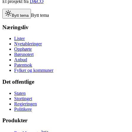
Et prosjekt fra
D&CO
Bytt tema
Bytt tema
Næringsliv
Lister
Nyetableringer
Opphørte
Børsnotert
Anbud
Patentsok
Fylker og kommuner
Det offentlige
Staten
Stortinget
Regjeringen
Politikere
Produkter
beta