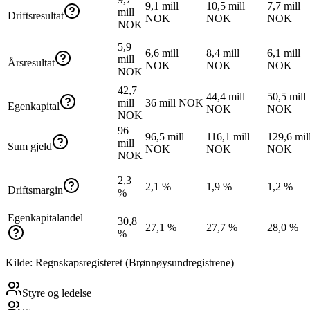
9,1 mill
10,5 mill
7,7 mill
mill
Driftsresultat
NOK
NOK
NOK
NOK
5,9
6,6 mill
8,4 mill
6,1 mill
mill
Årsresultat
NOK
NOK
NOK
NOK
42,7
44,4 mill
50,5 mill
mill
36 mill NOK
Egenkapital
NOK
NOK
NOK
96
96,5 mill
116,1 mill
129,6 mil
mill
Sum gjeld
NOK
NOK
NOK
NOK
2,3
2,1 %
1,9 %
1,2 %
Driftsmargin
%
Egenkapitalandel
30,8
27,1 %
27,7 %
28,0 %
%
Kilde: Regnskapsregisteret (Brønnøysundregistrene)
Styre og ledelse