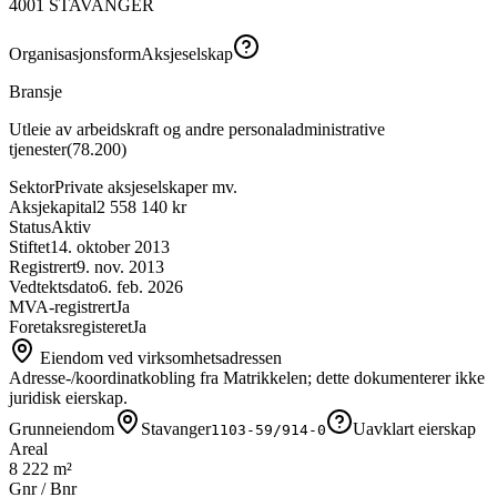
4001
STAVANGER
Organisasjonsform
Aksjeselskap
Bransje
Utleie av arbeidskraft og andre personaladministrative
tjenester
(
78.200
)
Sektor
Private aksjeselskaper mv.
Aksjekapital
2 558 140 kr
Status
Aktiv
Stiftet
14. oktober 2013
Registrert
9. nov. 2013
Vedtektsdato
6. feb. 2026
MVA-registrert
Ja
Foretaksregisteret
Ja
Eiendom ved virksomhetsadressen
Adresse-/koordinatkobling fra Matrikkelen; dette dokumenterer ikke
juridisk eierskap.
Grunneiendom
Stavanger
Uavklart eierskap
1103-59/914-0
Areal
8 222 m²
Gnr / Bnr