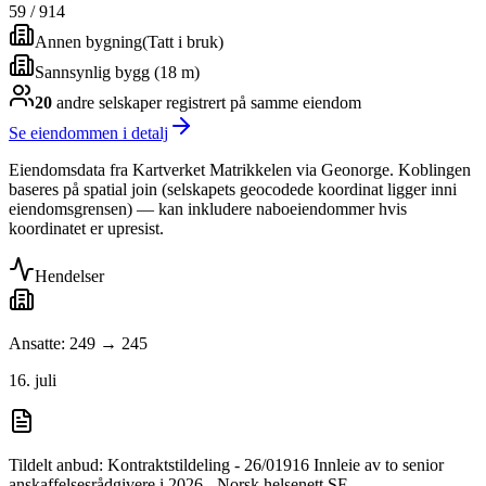
59
/
914
Annen bygning
(
Tatt i bruk
)
Sannsynlig bygg (18 m)
20
andre selskap
er
registrert på samme eiendom
Se eiendommen i detalj
Eiendomsdata fra Kartverket Matrikkelen via Geonorge. Koblingen
baseres på spatial join (selskapets geocodede koordinat ligger inni
eiendomsgrensen) — kan inkludere naboeiendommer hvis
koordinatet er upresist.
Hendelser
Ansatte: 249 → 245
16. juli
Tildelt anbud: Kontraktstildeling - 26/01916 Innleie av to senior
anskaffelsesrådgivere i 2026 - Norsk helsenett SF