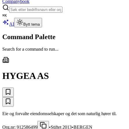
Companybook
⌘
K
AI
Bytt tema
Command Palette
Search for a command to run...
HYGEA AS
Eie og forvalte eiendomsselskaper og det som naturlig hører til.
Org.nr:
912586499
•
Stiftet
2013
•
BERGEN