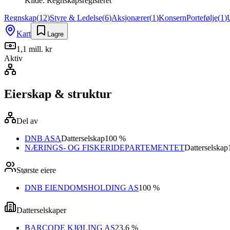
Kilde:
Regnskapsregisteret
Regnskap
(
12
)
Styre & Ledelse
(
6
)
Aksjonærer
(
1
)
Konsern
Portefølje
(
1
)
Kart
Lagre
1,1 mill. kr
Aktiv
Eierskap & struktur
Del av
DNB ASA
Datterselskap
100 %
NÆRINGS- OG FISKERIDEPARTEMENTET
Datterselskap
Største eiere
DNB EIENDOMSHOLDING AS
100 %
Datterselskaper
BARCODE KJØLING AS
23.6 %