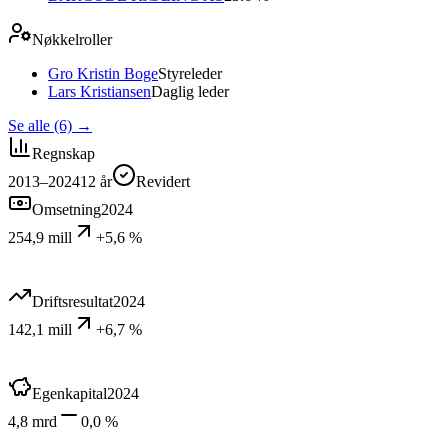
Nøkkelroller
Gro Kristin Boge
Styreleder
Lars Kristiansen
Daglig leder
Se alle (6)
→
Regnskap
2013–2024
12
år
Revidert
Omsetning
2024
254,9 mill
+5,6 %
Driftsresultat
2024
142,1 mill
+6,7 %
Egenkapital
2024
4,8 mrd
0,0 %