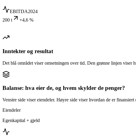
EBITDA
2024
200 t
+4,6 %
Inntekter og resultat
Det blå området viser omsetningen over tid. Den grønne linjen viser h
Balanse: hva eier de, og hvem skylder de penger?
Venstre side viser eiendeler. Høyre side viser hvordan de er finansiert (
Eiendeler
Egenkapital + gjeld