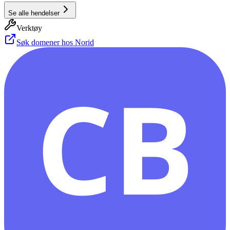
Se alle hendelser
Verktøy
Søk domener hos Norid
CB