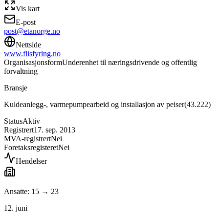
Vis kart
E-post
post@etanorge.no
Nettside
www.flisfyring.no
Organisasjonsform
Underenhet til næringsdrivende og offentlig
forvaltning
Bransje
Kuldeanlegg-, varmepumpearbeid og installasjon av peiser
(
43.222
)
Status
Aktiv
Registrert
17. sep. 2013
MVA-registrert
Nei
Foretaksregisteret
Nei
Hendelser
Ansatte: 15 → 23
12. juni