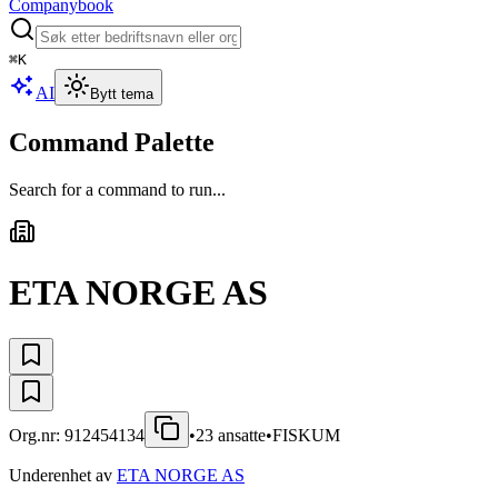
Companybook
⌘
K
AI
Bytt tema
Command Palette
Search for a command to run...
ETA NORGE AS
Org.nr:
912454134
•
23
ansatte
•
FISKUM
Underenhet av
ETA NORGE AS