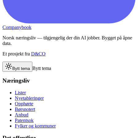
Companybook
Norsk næringsliv — tilgjengelig der din AI jobber. Bygget på åpne
data.
Et prosjekt fra
D&CO
Bytt tema
Bytt tema
Næringsliv
Lister
Nyetableringer
Opphørte
Børsnotert
Anbud
Patentsok
Fylker og kommuner
Det offentlige