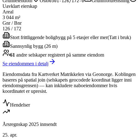
Grunneiendom
Oslo
Grunnforurensning
0301-126/172-0
Uavklart eierskap
Areal
3 044 m²
Gnr / Bnr
126
/
172
Stort frittliggende boligbygg på 5 etasjer eller mer
(
Tatt i bruk
)
Sannsynlig bygg (26 m)
61
andre selskap
er
registrert på samme eiendom
Se eiendommen i detalj
Eiendomsdata fra Kartverket Matrikkelen via Geonorge. Koblingen
baseres på spatial join (selskapets geocodede koordinat ligger inni
eiendomsgrensen) — kan inkludere naboeiendommer hvis
koordinatet er upresist.
Hendelser
Årsregnskap 2025 innsendt
25. apr.