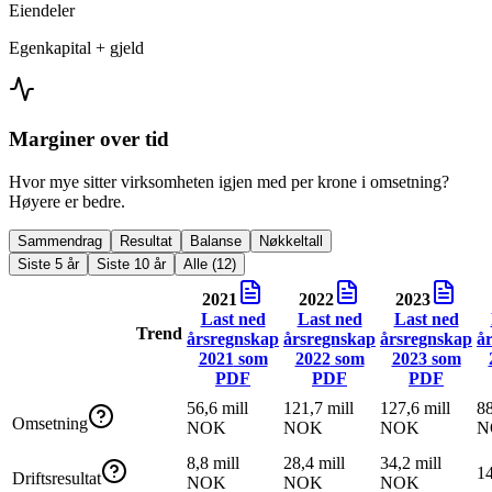
Eiendeler
Egenkapital + gjeld
Marginer over tid
Hvor mye sitter virksomheten igjen med per krone i omsetning?
Høyere er bedre.
Sammendrag
Resultat
Balanse
Nøkkeltall
Siste 5 år
Siste 10 år
Alle (12)
2021
2022
2023
Last ned
Last ned
Last ned
Trend
årsregnskap
årsregnskap
årsregnskap
å
2021
som
2022
som
2023
som
PDF
PDF
PDF
56,6 mill
121,7 mill
127,6 mill
88
Omsetning
NOK
NOK
NOK
N
8,8 mill
28,4 mill
34,2 mill
1
Driftsresultat
NOK
NOK
NOK