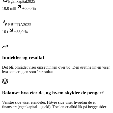
Egenkapital
2025
19,9 mill
+60,0 %
EBITDA
2025
10 t
−33,0 %
Inntekter og resultat
Det blå området viser omsetningen over tid. Den grønne linjen viser
hva som er igjen som årsresultat.
Balanse: hva eier de, og hvem skylder de penger?
Venstre side viser eiendeler. Høyre side viser hvordan de er
finansiert (egenkapital + gjeld). Totalen er alltid lik på begge sider.