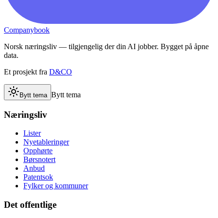
Companybook
Norsk næringsliv — tilgjengelig der din AI jobber. Bygget på åpne
data.
Et prosjekt fra
D&CO
Bytt tema
Bytt tema
Næringsliv
Lister
Nyetableringer
Opphørte
Børsnotert
Anbud
Patentsok
Fylker og kommuner
Det offentlige