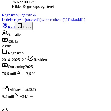
76 622 000 kr
Kilde:
Regnskapsregisteret
Regnskap
(
12
)
Styre &
Ledelse
(
6
)
Aksjonærer
(
1
)
Underenheter
(
1
)
Tilskudd
(
1
)
Kart
Lagre
5
ansatte
30k kr
Aktiv
Regnskap
2014–2025
12
år
Revidert
Omsetning
2025
76,6 mill
−13,6 %
Driftsresultat
2025
9,2 mill
−34,1 %