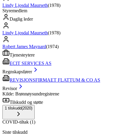
Lindy Ljosdal Maurseth
(
1978
)
Styremedlem
Daglig leder
Lindy Ljosdal Maurseth
(
1978
)
Robert James Maynard
(
1974
)
Tjenesteytere
ECIT SERVICES AS
Regnskapsfører
REVISJONSFIRMAET FLATTUM & CO AS
Revisor
Kilde: Brønnøysundregistrene
Tilskudd og støtte
1
tilskudd
(
2020
)
COVID-tiltak
(
1
)
Siste tilskudd