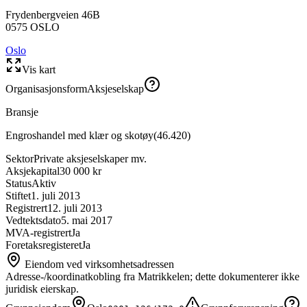
Frydenbergveien 46B
0575
OSLO
Oslo
Vis kart
Organisasjonsform
Aksjeselskap
Bransje
Engroshandel med klær og skotøy
(
46.420
)
Sektor
Private aksjeselskaper mv.
Aksjekapital
30 000 kr
Status
Aktiv
Stiftet
1. juli 2013
Registrert
12. juli 2013
Vedtektsdato
5. mai 2017
MVA-registrert
Ja
Foretaksregisteret
Ja
Eiendom ved virksomhetsadressen
Adresse-/koordinatkobling fra Matrikkelen; dette dokumenterer ikke
juridisk eierskap.