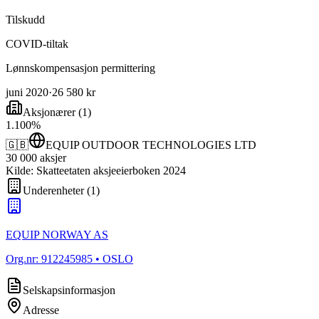
Tilskudd
COVID-tiltak
Lønnskompensasjon permittering
juni 2020
·
26 580 kr
Aksjonærer
(
1
)
1
.
100
%
🇬🇧
EQUIP OUTDOOR TECHNOLOGIES LTD
30 000
aksjer
Kilde: Skatteetaten aksjeeierboken 2024
Underenheter
(
1
)
EQUIP NORWAY AS
Org.nr:
912245985
• OSLO
Selskapsinformasjon
Adresse