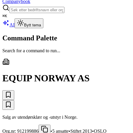
Companybook
⌘
K
AI
Bytt tema
Command Palette
Search for a command to run...
EQUIP NORWAY AS
Salg av utendørsklær og -utstyr i Norge.
Org.nr:
912199886
•
5
ansatte
•
Stiftet
2013
•
OSLO