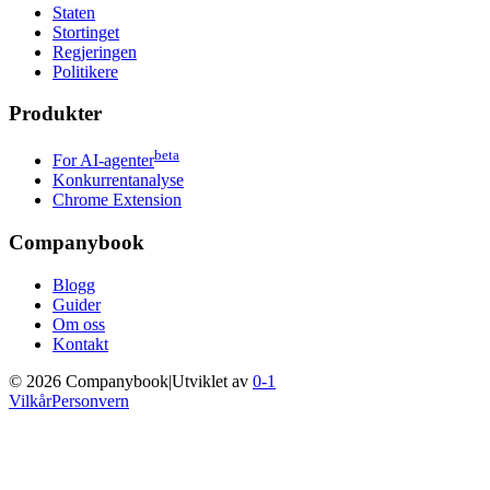
Staten
Stortinget
Regjeringen
Politikere
Produkter
beta
For AI-agenter
Konkurrentanalyse
Chrome Extension
Companybook
Blogg
Guider
Om oss
Kontakt
©
2026
Companybook
|
Utviklet av
0-1
Vilkår
Personvern