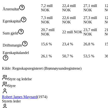
7,2 mill
22,4 mill
27,1 mill
12
Årsresultat
NOK
NOK
NOK
N
7,3 mill
22,6 mill
27,3 mill
12
Egenkapital
NOK
NOK
NOK
N
20,7 mill
23,7 mill
21
22 mill NOK
Sum gjeld
NOK
NOK
N
15,6 %
23,4 %
26,8 %
1
Driftsmargin
Egenkapitalandel
26,1 %
50,7 %
53,5 %
3
Kilde: Regnskapsregisteret (Brønnøysundregistrene)
Styre og ledelse
Styre
Robert James Maynard
(
1974
)
Styrets leder