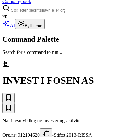
Companybook
⌘
K
AI
Bytt tema
Command Palette
Search for a command to run...
INVEST I FOSEN AS
Næringsutvikling og investeringsaktivitet.
Org.nr:
912194620
•
Stiftet
2013
•
RISSA