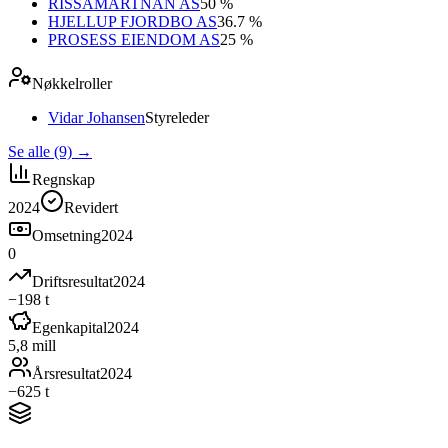
RISSAMARTNAN AS
50 %
HJELLUP FJORDBO AS
36.7 %
PROSESS EIENDOM AS
25 %
Nøkkelroller
Vidar Johansen
Styreleder
Se alle (9)
→
Regnskap
2024
Revidert
Omsetning
2024
0
Driftsresultat
2024
−198 t
Egenkapital
2024
5,8 mill
Årsresultat
2024
−625 t