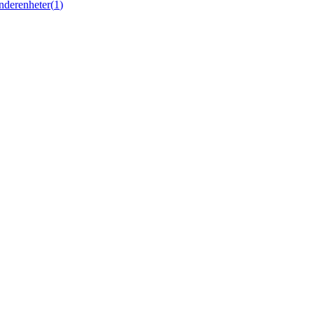
nderenheter
(
1
)