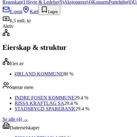
Regnskap
(
1
)
Styre & Ledelse
(
9
)
Aksjonærer
(
4
)
Konsern
Portefølje
(
6
)
U
E-post
Kart
Lagre
6,5 mill. kr
Aktiv
Eierskap & struktur
Eies av
ØRLAND KOMMUNE
80 %
Største eiere
INDRE FOSEN KOMMUNE
29.4 %
RISSA KRAFTLAG SA
29.4 %
STADSBYGD SPAREBANK
29.4 %
Se alle (4)
→
Datterselskaper