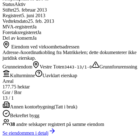
Status
Aktiv
Stiftet
25. februar 2013
Registrert
5. juni 2013
Vedtektsdato
25. feb. 2013
MVA-registrert
Ja
Foretaksregisteret
Ja
Del av konsern
Ja
Eiendom ved virksomhetsadressen
Adresse-/koordinatkobling fra Matrikkelen; dette dokumenterer ikke
juridisk eierskap.
Grunneiendom
Vestre Toten
Grunnforurensning
3443-13/1-0
Kulturminne
Uavklart eierskap
Areal
177.75 hektar
Gnr / Bnr
13
/
1
Annen kontorbygning
(
Tatt i bruk
)
Bekreftet bygg
38
andre selskap
er
registrert på samme eiendom
Se eiendommen i detalj