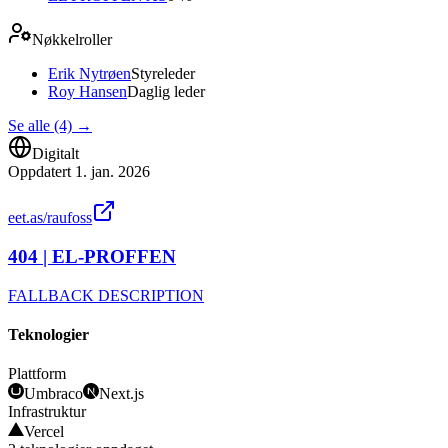
Nøkkelroller
Erik Nytrøen
Styreleder
Roy Hansen
Daglig leder
Se alle (4)
→
Digitalt
Oppdatert
1. jan. 2026
eet.as/raufoss
404 | EL-PROFFEN
FALLBACK DESCRIPTION
Teknologier
Plattform
Umbraco
Next.js
Infrastruktur
Vercel