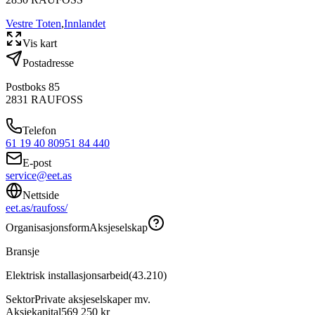
Vestre Toten
,
Innlandet
Vis kart
Postadresse
Postboks 85
2831
RAUFOSS
Telefon
61 19 40 80
951 84 440
E-post
service@eet.as
Nettside
eet.as/raufoss/
Organisasjonsform
Aksjeselskap
Bransje
Elektrisk installasjonsarbeid
(
43.210
)
Sektor
Private aksjeselskaper mv.
Aksjekapital
569 250 kr