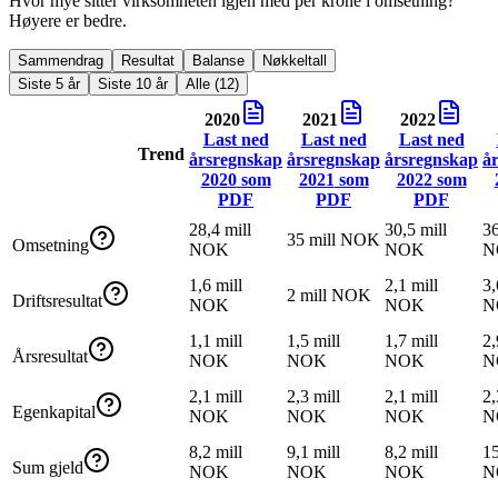
Hvor mye sitter virksomheten igjen med per krone i omsetning?
Høyere er bedre.
Sammendrag
Resultat
Balanse
Nøkkeltall
Siste 5 år
Siste 10 år
Alle (12)
2020
2021
2022
Last ned
Last ned
Last ned
Trend
årsregnskap
årsregnskap
årsregnskap
å
2020
som
2021
som
2022
som
PDF
PDF
PDF
28,4 mill
30,5 mill
36
35 mill NOK
Omsetning
NOK
NOK
N
1,6 mill
2,1 mill
3,
2 mill NOK
Driftsresultat
NOK
NOK
N
1,1 mill
1,5 mill
1,7 mill
2,
Årsresultat
NOK
NOK
NOK
N
2,1 mill
2,3 mill
2,1 mill
2,
Egenkapital
NOK
NOK
NOK
N
8,2 mill
9,1 mill
8,2 mill
15
Sum gjeld
NOK
NOK
NOK
N