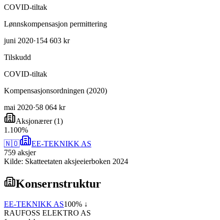
COVID-tiltak
Lønnskompensasjon permittering
juni 2020
·
154 603 kr
Tilskudd
COVID-tiltak
Kompensasjonsordningen (2020)
mai 2020
·
58 064 kr
Aksjonærer
(
1
)
1
.
100
%
🇳🇴
EE-TEKNIKK AS
759
aksjer
Kilde: Skatteetaten aksjeeierboken 2024
Konsernstruktur
EE-TEKNIKK AS
100
% ↓
RAUFOSS ELEKTRO AS