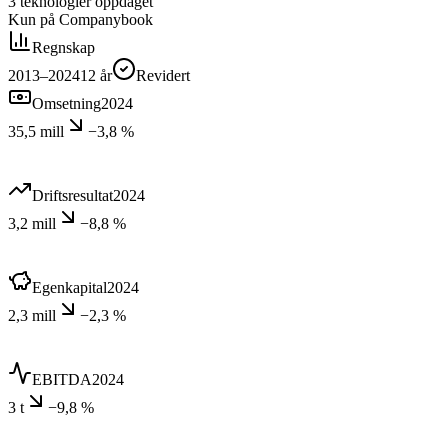
3
teknologier
oppdaget
Kun på Companybook
Regnskap
2013–2024
12
år
Revidert
Omsetning
2024
35,5 mill
−3,8 %
Driftsresultat
2024
3,2 mill
−8,8 %
Egenkapital
2024
2,3 mill
−2,3 %
EBITDA
2024
3 t
−9,8 %