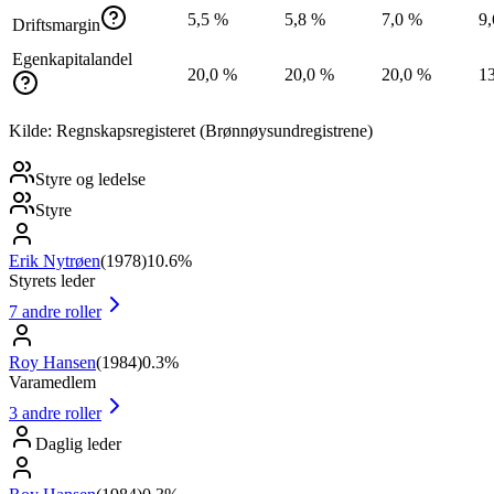
5,5 %
5,8 %
7,0 %
9
Driftsmargin
Egenkapitalandel
20,0 %
20,0 %
20,0 %
1
Kilde: Regnskapsregisteret (Brønnøysundregistrene)
Styre og ledelse
Styre
Erik Nytrøen
(
1978
)
10.6%
Styrets leder
7
andre roller
Roy Hansen
(
1984
)
0.3%
Varamedlem
3
andre roller
Daglig leder