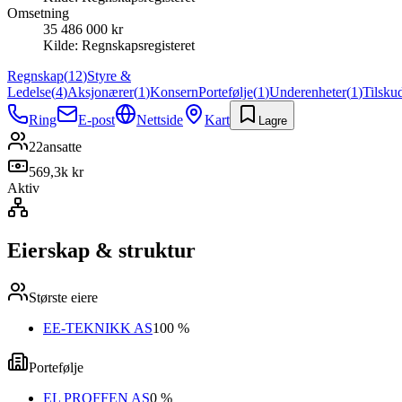
Omsetning
35 486 000 kr
Kilde:
Regnskapsregisteret
Regnskap
(
12
)
Styre &
Ledelse
(
4
)
Aksjonærer
(
1
)
Konsern
Portefølje
(
1
)
Underenheter
(
1
)
Tilsku
Ring
E-post
Nettside
Kart
Lagre
22
ansatte
569,3k kr
Aktiv
Eierskap & struktur
Største eiere
EE-TEKNIKK AS
100 %
Portefølje
EL PROFFEN AS
0 %