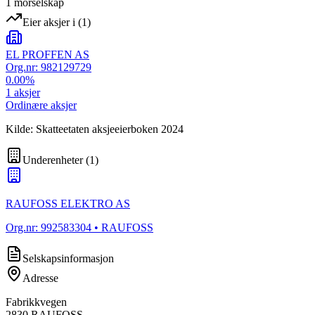
1
morselskap
Eier aksjer i
(
1
)
EL PROFFEN AS
Org.nr:
982129729
0.00
%
1
aksjer
Ordinære aksjer
Kilde: Skatteetaten aksjeeierboken 2024
Underenheter
(
1
)
RAUFOSS ELEKTRO AS
Org.nr:
992583304
• RAUFOSS
Selskapsinformasjon
Adresse
Fabrikkvegen
2830
RAUFOSS