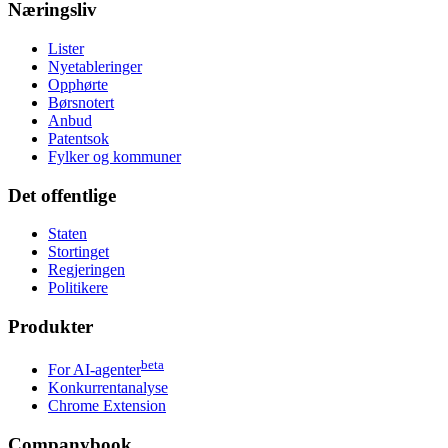
Næringsliv
Lister
Nyetableringer
Opphørte
Børsnotert
Anbud
Patentsok
Fylker og kommuner
Det offentlige
Staten
Stortinget
Regjeringen
Politikere
Produkter
beta
For AI-agenter
Konkurrentanalyse
Chrome Extension
Companybook