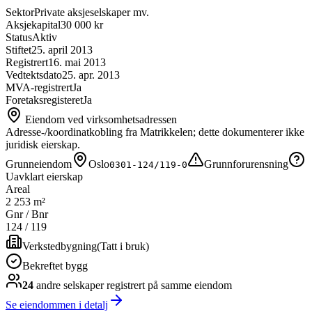
Sektor
Private aksjeselskaper mv.
Aksjekapital
30 000 kr
Status
Aktiv
Stiftet
25. april 2013
Registrert
16. mai 2013
Vedtektsdato
25. apr. 2013
MVA-registrert
Ja
Foretaksregisteret
Ja
Eiendom ved virksomhetsadressen
Adresse-/koordinatkobling fra Matrikkelen; dette dokumenterer ikke
juridisk eierskap.
Grunneiendom
Oslo
Grunnforurensning
0301-124/119-0
Uavklart eierskap
Areal
2 253 m²
Gnr / Bnr
124
/
119
Verkstedbygning
(
Tatt i bruk
)
Bekreftet bygg
24
andre selskap
er
registrert på samme eiendom
Se eiendommen i detalj