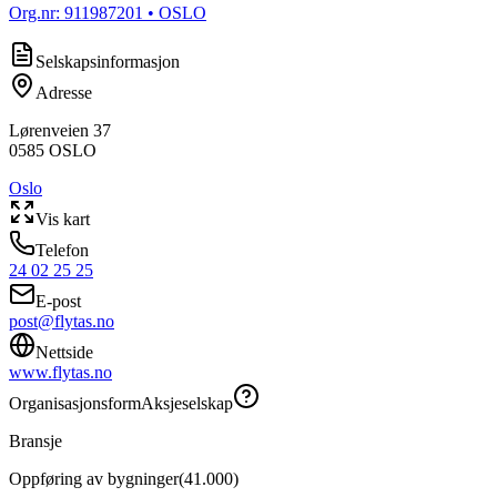
Org.nr:
911987201
• OSLO
Selskapsinformasjon
Adresse
Lørenveien 37
0585
OSLO
Oslo
Vis kart
Telefon
24 02 25 25
E-post
post@flytas.no
Nettside
www.flytas.no
Organisasjonsform
Aksjeselskap
Bransje
Oppføring av bygninger
(
41.000
)