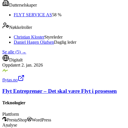
Datterselskaper
FLYT SERVICE AS
58 %
Nøkkelroller
Christian Kloster
Styreleder
Daniel Hagen Olafsen
Daglig leder
Se alle (5)
→
Digitalt
Oppdatert
2. jan. 2026
flytas.no
Flyt Entreprenør – Det skal være Flyt i prosessen
Teknologier
Plattform
PrestaShop
WordPress
Analyse