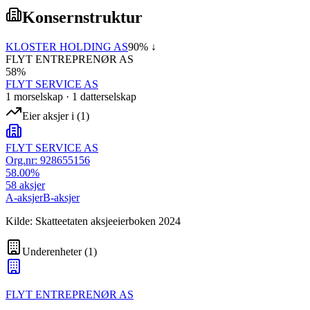
Konsernstruktur
KLOSTER HOLDING AS
90
% ↓
FLYT ENTREPRENØR AS
58
%
FLYT SERVICE AS
1
morselskap
·
1
datterselskap
Eier aksjer i
(
1
)
FLYT SERVICE AS
Org.nr:
928655156
58.00
%
58
aksjer
A-aksjer
B-aksjer
Kilde: Skatteetaten aksjeeierboken 2024
Underenheter
(
1
)
FLYT ENTREPRENØR AS