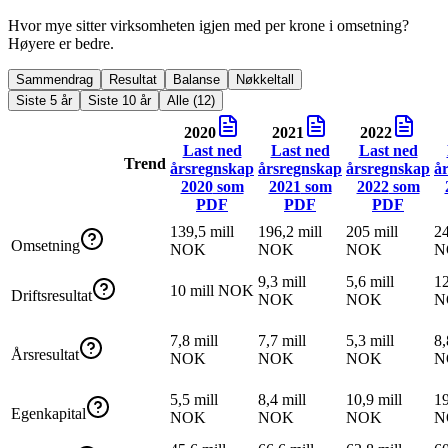
Hvor mye sitter virksomheten igjen med per krone i omsetning?
Høyere er bedre.
Sammendrag
Resultat
Balanse
Nøkkeltall
Siste 5 år
Siste 10 år
Alle (12)
2020
2021
2022
Last ned
Last ned
Last ned
Trend
årsregnskap
årsregnskap
årsregnskap
å
2020
som
2021
som
2022
som
PDF
PDF
PDF
139,5 mill
196,2 mill
205 mill
24
Omsetning
NOK
NOK
NOK
N
9,3 mill
5,6 mill
12
10 mill NOK
Driftsresultat
NOK
NOK
N
7,8 mill
7,7 mill
5,3 mill
8,
Årsresultat
NOK
NOK
NOK
N
5,5 mill
8,4 mill
10,9 mill
19
Egenkapital
NOK
NOK
NOK
N