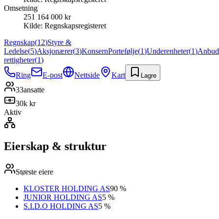
Omsetning
251 164 000 kr
Kilde:
Regnskapsregisteret
Regnskap
(
12
)
Styre &
Ledelse
(
5
)
Aksjonærer
(
3
)
Konsern
Portefølje
(
1
)
Underenheter
(
1
)
Anbud
rettigheter
(
1
)
Ring
E-post
Nettside
Kart
Lagre
33
ansatte
30k kr
Aktiv
Eierskap & struktur
Største eiere
KLOSTER HOLDING AS
90 %
JUNIOR HOLDING AS
5 %
S.I.D.O HOLDING AS
5 %