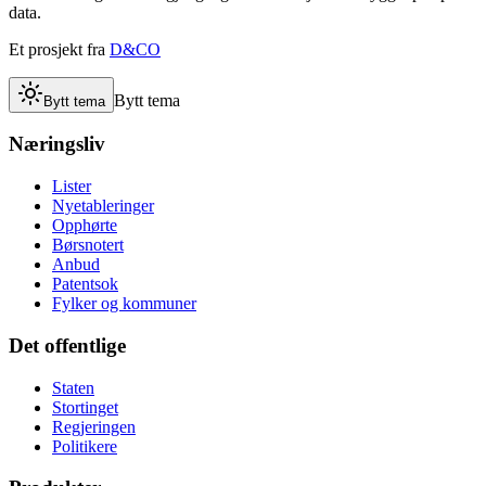
data.
Et prosjekt fra
D&CO
Bytt tema
Bytt tema
Næringsliv
Lister
Nyetableringer
Opphørte
Børsnotert
Anbud
Patentsok
Fylker og kommuner
Det offentlige
Staten
Stortinget
Regjeringen
Politikere