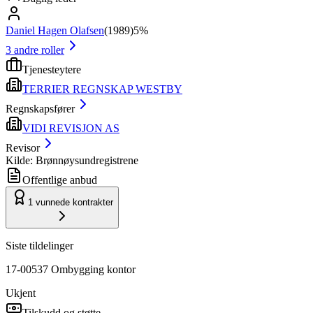
Daniel Hagen Olafsen
(
1989
)
5%
3
andre roller
Tjenesteytere
TERRIER REGNSKAP WESTBY
Regnskapsfører
VIDI REVISJON AS
Revisor
Kilde: Brønnøysundregistrene
Offentlige anbud
1
vunnede kontrakter
Siste tildelinger
17-00537 Ombygging kontor
Ukjent
Tilskudd og støtte