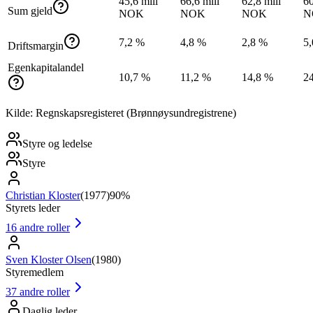
45,6 mill
66,6 mill
62,8 mill
60
Sum gjeld
NOK
NOK
NOK
N
7,2 %
4,8 %
2,8 %
5
Driftsmargin
Egenkapitalandel
10,7 %
11,2 %
14,8 %
2
Kilde: Regnskapsregisteret (Brønnøysundregistrene)
Styre og ledelse
Styre
Christian Kloster
(
1977
)
90%
Styrets leder
16
andre roller
Sven Kloster Olsen
(
1980
)
Styremedlem
37
andre roller
Daglig leder