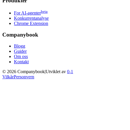
Produkter
beta
For AI-agenter
Konkurrentanalyse
Chrome Extension
Companybook
Blogg
Guider
Om oss
Kontakt
©
2026
Companybook
|
Utviklet av
0-1
Vilkår
Personvern