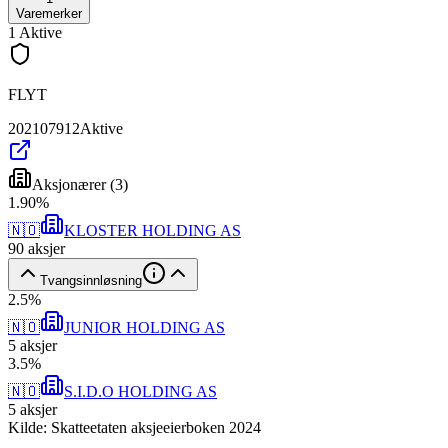
Varemerker
1
Aktive
FLYT
202107912
Aktive
Aksjonærer
(
3
)
1
.
90
%
🇳🇴
KLOSTER HOLDING AS
90
aksjer
Tvangsinnløsning
2
.
5
%
🇳🇴
JUNIOR HOLDING AS
5
aksjer
3
.
5
%
🇳🇴
S.I.D.O HOLDING AS
5
aksjer
Kilde: Skatteetaten aksjeeierboken 2024