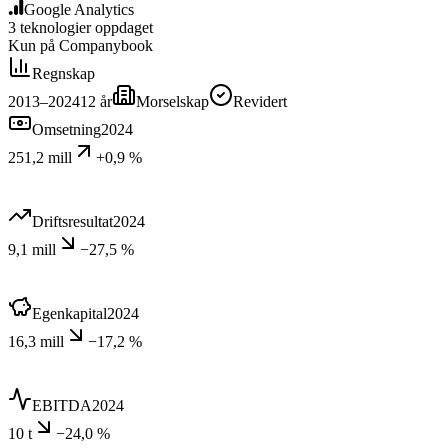
Google Analytics
3
teknologier
oppdaget
Kun på Companybook
Regnskap
2013–2024
12
år
Morselskap
Revidert
Omsetning
2024
251,2 mill
+0,9 %
Driftsresultat
2024
9,1 mill
−27,5 %
Egenkapital
2024
16,3 mill
−17,2 %
EBITDA
2024
10 t
−24,0 %