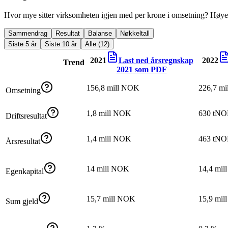
Hvor mye sitter virksomheten igjen med per krone i omsetning? Høyer
Sammendrag
Resultat
Balanse
Nøkkeltall
Siste 5 år
Siste 10 år
Alle (12)
2021
Last ned årsregnskap
2022
Trend
2021
som PDF
156,8 mill NOK
226,7 m
Omsetning
1,8 mill NOK
630 tN
Driftsresultat
1,4 mill NOK
463 tN
Årsresultat
14 mill NOK
14,4 mi
Egenkapital
15,7 mill NOK
15,9 mi
Sum gjeld