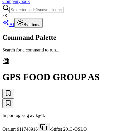
Companybook
⌘
K
AI
Bytt tema
Command Palette
Search for a command to run...
GPS FOOD GROUP AS
Import og salg av kjøtt.
Org.nr:
911748916
•
Stiftet
2013
•
OSLO