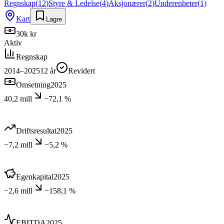
Regnskap
(
12
)
Styre & Ledelse
(
4
)
Aksjonærer
(
2
)
Underenheter
(
1
)
Kart
Lagre
30k kr
Aktiv
Regnskap
2014–2025
12
år
Revidert
Omsetning
2025
40,2 mill
−72,1 %
Driftsresultat
2025
−7,2 mill
−5,2 %
Egenkapital
2025
−2,6 mill
−158,1 %
EBITDA
2025