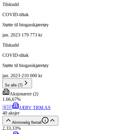
Tilskudd
COVID-tiltak
Støtte til biogasskjøretøy
jan. 2023
·
179 773 kr
Tilskudd
COVID-tiltak
Støtte til biogasskjøretøy
jan. 2023
·
210 000 kr
Se alle
(
7
)
Aksjonærer
(
2
)
1
.
66,67
%
🇳🇴
JÆRV TRM AS
40
aksjer
Alminnelig flertall
2
.
33,33
%