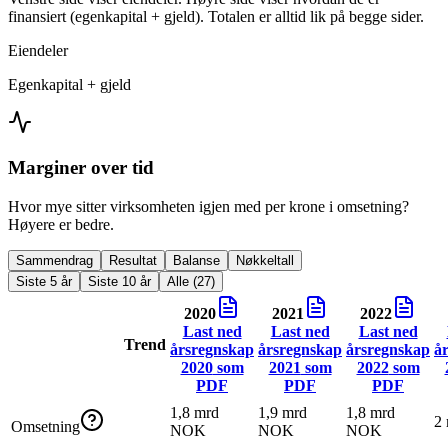
finansiert (egenkapital + gjeld). Totalen er alltid lik på begge sider.
Eiendeler
Egenkapital + gjeld
Marginer over tid
Hvor mye sitter virksomheten igjen med per krone i omsetning?
Høyere er bedre.
Sammendrag
Resultat
Balanse
Nøkkeltall
Siste 5 år
Siste 10 år
Alle (27)
2020
2021
2022
Last ned
Last ned
Last ned
Trend
årsregnskap
årsregnskap
årsregnskap
å
2020
som
2021
som
2022
som
PDF
PDF
PDF
1,8 mrd
1,9 mrd
1,8 mrd
2
Omsetning
NOK
NOK
NOK