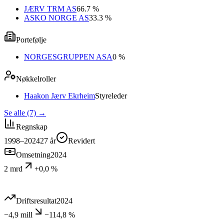
JÆRV TRM AS
66.7 %
ASKO NORGE AS
33.3 %
Portefølje
NORGESGRUPPEN ASA
0 %
Nøkkelroller
Haakon Jærv Ekrheim
Styreleder
Se alle (7)
→
Regnskap
1998–2024
27
år
Revidert
Omsetning
2024
2 mrd
+0,0 %
Driftsresultat
2024
−4,9 mill
−114,8 %