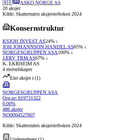
🇳🇴
ASKO NORGE AS
20
aksjer
Kilde: Skatteetaten aksjeeierboken 2024
Konsernstruktur
KSJOH INVEST AS
24
% ↓
JOH JOHANNSON HANDEL AS
65
% ↓
NORGESGRUPPEN ASA
100
% ↓
JÆRV TRM AS
67
% ↓
K. EKRHEIM AS
4
morselskap
er
Eier aksjer i
(
1
)
NORGESGRUPPEN ASA
Org.nr:
819731322
0.00
%
486
aksjer
NO0004527607
Kilde: Skatteetaten aksjeeierboken 2024
Underenheter
(
1
)