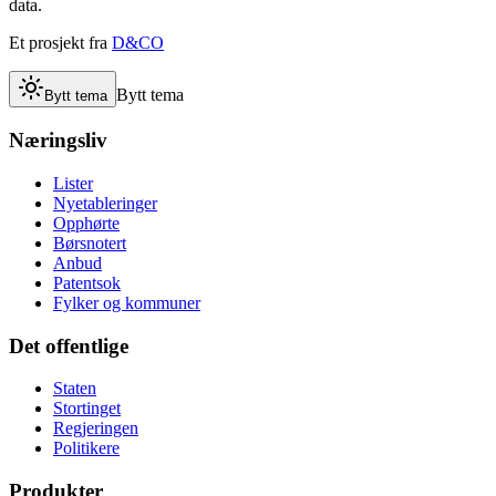
data.
Et prosjekt fra
D&CO
Bytt tema
Bytt tema
Næringsliv
Lister
Nyetableringer
Opphørte
Børsnotert
Anbud
Patentsok
Fylker og kommuner
Det offentlige
Staten
Stortinget
Regjeringen
Politikere
Produkter