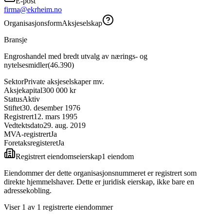
E-post
firma@ekrheim.no
Organisasjonsform
Aksjeselskap
Bransje
Engroshandel med bredt utvalg av nærings- og
nytelsesmidler
(
46.390
)
Sektor
Private aksjeselskaper mv.
Aksjekapital
300 000 kr
Status
Aktiv
Stiftet
30. desember 1976
Registrert
12. mars 1995
Vedtektsdato
29. aug. 2019
MVA-registrert
Ja
Foretaksregisteret
Ja
Registrert eiendomseierskap
1
eiendom
Eiendommer der dette organisasjonsnummeret er registrert som
direkte hjemmelshaver. Dette er juridisk eierskap, ikke bare en
adressekobling.
Viser
1
av
1
registrerte eiendommer