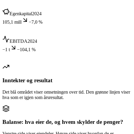
Egenkapital
2024
105,1 mill
−7,0 %
EBITDA
2024
−1 t
−104,1 %
Inntekter og resultat
Det blå området viser omsetningen over tid. Den grønne linjen viser
hva som er igjen som årsresultat.
Balanse: hva eier de, og hvem skylder de penger?
Venstre side viser eiendeler. Høyre side viser hvordan de er