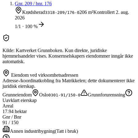
Gnr.
209
/ bnr.
176
Krødsherad
206 m²
Kontrollert
2. aug.
3318-209/176-0
2026
1/1 · 100 %
Kilde: Kartverket Grunnboken. Kun direkte, juridiske
hjemmelsandeler vises. Konsernselskapers eiendommer inngår ikke
automatisk.
Eiendom ved virksomhetsadressen
Adresse-/koordinatkobling fra Matrikkelen; dette dokumenterer ikke
juridisk eierskap.
Grunneiendom
Oslo
Grunnforurensning
0301-91/150-0
Uavklart eierskap
Areal
17.94 hektar
Gnr / Bnr
91
/
150
Annen industribygning
(
Tatt i bruk
)