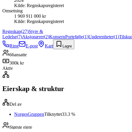
2024
Kilde:
Regnskapsregisteret
Omsetning
1 969 911 000 kr
Kilde:
Regnskapsregisteret
Regnskap
(
27
)
Styre &
Ledelse
(
7
)
Aksjonærer
(
2
)
Konsern
Portefølje
(
1
)
Underenheter
(
1
)
Tilsku
Ring
E-post
Kart
Lagre
66
ansatte
300k kr
Aktiv
Eierskap & struktur
Del av
NorgesGruppen
Tilknyttet
33.3 %
Største eiere