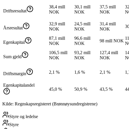
38,4 mill
30,1 mill
37,5 mill
32
Driftsresultat
NOK
NOK
NOK
N
32,9 mill
24,5 mill
31,4 mill
3
Årsresultat
NOK
NOK
NOK
87,1 mill
96,6 mill
11
98 mill NOK
Egenkapital
NOK
NOK
N
106,5 mill
93,2 mill
127,4 mill
14
Sum gjeld
NOK
NOK
NOK
N
2,1 %
1,6 %
2,1 %
1
Driftsmargin
Egenkapitalandel
45,0 %
50,9 %
43,5 %
4
Kilde: Regnskapsregisteret (Brønnøysundregistrene)
Styre og ledelse
Styre