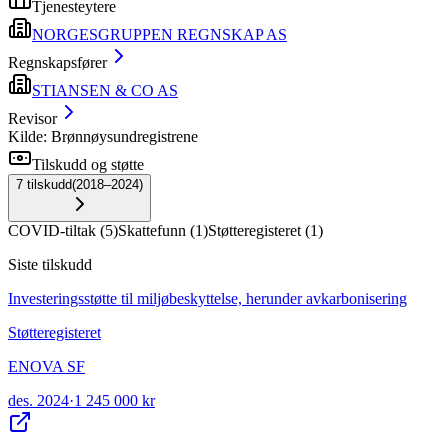
Tjenesteytere
NORGESGRUPPEN REGNSKAP AS
Regnskapsfører
STIANSEN & CO AS
Revisor
Kilde: Brønnøysundregistrene
Tilskudd og støtte
7
tilskudd
(
2018–2024
)
COVID-tiltak
(
5
)
Skattefunn
(
1
)
Støtteregisteret
(
1
)
Siste tilskudd
Investeringsstøtte til miljøbeskyttelse, herunder avkarbonisering
Støtteregisteret
ENOVA SF
des. 2024
·
1 245 000 kr