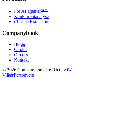
beta
For AI-agenter
Konkurrentanalyse
Chrome Extension
Companybook
Blogg
Guider
Om oss
Kontakt
©
2026
Companybook
|
Utviklet av
0-1
Vilkår
Personvern