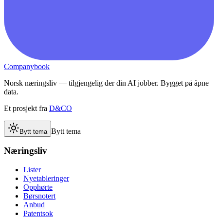
Companybook
Norsk næringsliv — tilgjengelig der din AI jobber. Bygget på åpne
data.
Et prosjekt fra
D&CO
Bytt tema
Bytt tema
Næringsliv
Lister
Nyetableringer
Opphørte
Børsnotert
Anbud
Patentsok