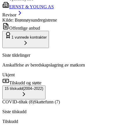
ERNST & YOUNG AS
Revisor
Kilde: Brønnøysundregistrene
Offentlige anbud
1
vunnede kontrakter
Siste tildelinger
Anskaffelse av beredskapslagring av matkorn
Ukjent
Tilskudd og støtte
15
tilskudd
(
2004–2022
)
COVID-tiltak
(
8
)
Skattefunn
(
7
)
Siste tilskudd
Tilskudd