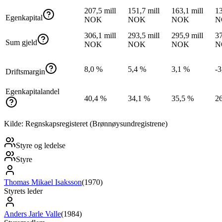
207,5 mill
151,7 mill
163,1 mill
13
Egenkapital
NOK
NOK
NOK
N
306,1 mill
293,5 mill
295,9 mill
37
Sum gjeld
NOK
NOK
NOK
N
8,0 %
5,4 %
3,1 %
-3
Driftsmargin
Egenkapitalandel
40,4 %
34,1 %
35,5 %
2
Kilde: Regnskapsregisteret (Brønnøysundregistrene)
Styre og ledelse
Styre
Thomas Mikael Isaksson
(
1970
)
Styrets leder
Anders Jarle Valle
(
1984
)