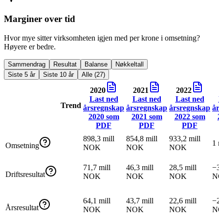
Marginer over tid
Hvor mye sitter virksomheten igjen med per krone i omsetning?
Høyere er bedre.
Sammendrag
Resultat
Balanse
Nøkkeltall
Siste 5 år
Siste 10 år
Alle (27)
2020
2021
2022
Last ned
Last ned
Last ned
Trend
årsregnskap
årsregnskap
årsregnskap
å
2020
som
2021
som
2022
som
PDF
PDF
PDF
898,3 mill
854,8 mill
933,2 mill
1
Omsetning
NOK
NOK
NOK
71,7 mill
46,3 mill
28,5 mill
−3
Driftsresultat
NOK
NOK
NOK
N
64,1 mill
43,7 mill
22,6 mill
−2
Årsresultat
NOK
NOK
NOK
N