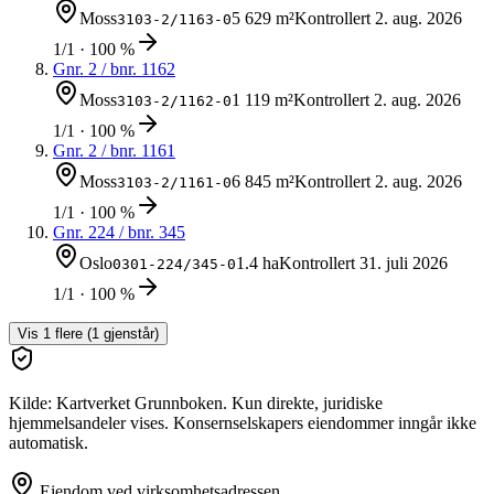
Moss
5 629 m²
Kontrollert
2. aug. 2026
3103-2/1163-0
1/1 · 100 %
Gnr.
2
/ bnr.
1162
Moss
1 119 m²
Kontrollert
2. aug. 2026
3103-2/1162-0
1/1 · 100 %
Gnr.
2
/ bnr.
1161
Moss
6 845 m²
Kontrollert
2. aug. 2026
3103-2/1161-0
1/1 · 100 %
Gnr.
224
/ bnr.
345
Oslo
1.4 ha
Kontrollert
31. juli 2026
0301-224/345-0
1/1 · 100 %
Vis
1
flere (
1
gjenstår)
Kilde: Kartverket Grunnboken. Kun direkte, juridiske
hjemmelsandeler vises. Konsernselskapers eiendommer inngår ikke
automatisk.
Eiendom ved virksomhetsadressen