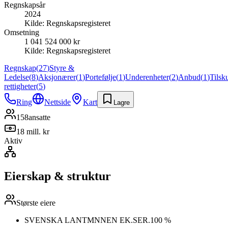
Regnskapsår
2024
Kilde:
Regnskapsregisteret
Omsetning
1 041 524 000 kr
Kilde:
Regnskapsregisteret
Regnskap
(
27
)
Styre &
Ledelse
(
8
)
Aksjonærer
(
1
)
Portefølje
(
1
)
Underenheter
(
2
)
Anbud
(
1
)
Tilsk
rettigheter
(
5
)
Ring
Nettside
Kart
Lagre
158
ansatte
18 mill. kr
Aktiv
Eierskap & struktur
Største eiere
SVENSKA LANTMNNEN EK.SER.
100 %