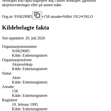
Selskapet kan også engasjere seg i andre selskaper, gjennom
aksjeinvesteringer eller på annen måte.
Org.nr:
910629085
•
158
ansatte
•
Stiftet
1912
•
OSLO
Kildebelagte fakta
Sist oppdatert:
20. juli 2026
Organisasjonsnummer
910629085
Kilde:
Enhetsregisteret
Organisasjonsform
Aksjeselskap
Kilde:
Enhetsregisteret
Status
Aktiv
Kilde:
Enhetsregisteret
Ansatte
158
Kilde:
Enhetsregisteret
Registrert
19. februar 1995
Kilde:
Enhetsregisteret