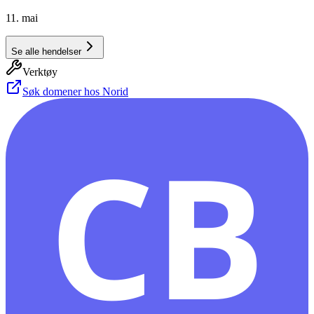
11. mai
Se alle hendelser
Verktøy
Søk domener hos Norid
CB