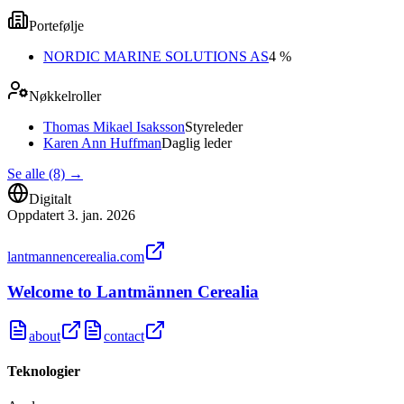
Portefølje
NORDIC MARINE SOLUTIONS AS
4 %
Nøkkelroller
Thomas Mikael Isaksson
Styreleder
Karen Ann Huffman
Daglig leder
Se alle (8)
→
Digitalt
Oppdatert
3. jan. 2026
lantmannencerealia.com
Welcome to Lantmännen Cerealia
about
contact
Teknologier