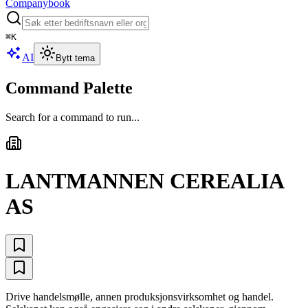
Companybook
⌘
K
AI
Bytt tema
Command Palette
Search for a command to run...
LANTMANNEN CEREALIA
AS
Drive handelsmølle, annen produksjonsvirksomhet og handel.