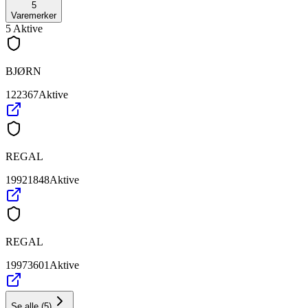
5
Varemerker
5
Aktive
BJØRN
122367
Aktive
REGAL
19921848
Aktive
REGAL
19973601
Aktive
Se alle
(
5
)