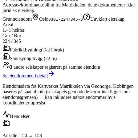
Adresse-/koordinatkobling fra Matrikkelen; dette dokumenterer ikke
juridisk eierskap.
Grunneiendom
Oslo
Uavklart eierskap
0301-224/345-0
Areal
1.41 hektar
Gnr / Bnr
224
/
345
Fabrikkbygning
(
Tatt i bruk
)
Sannsynlig bygg (22 m)
3
andre selskap
er
registrert på samme eiendom
Se eiendommen i detalj
Eiendomsdata fra Kartverket Matrikkelen via Geonorge. Koblingen
baseres på spatial join (selskapets geocodede koordinat ligger inni
eiendomsgrensen) — kan inkludere naboeiendommer hvis
koordinatet er upresist.
Hendelser
Ansatte: 150 → 158