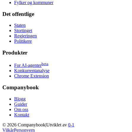
Fylker og kommuner
Det offentlige
Staten
Stortinget
Regjeringen
Politikere
Produkter
beta
For AI-agenter
Konkurrentanalyse
Chrome Extension
Companybook
Blogg
Guider
Om oss
Kontakt
©
2026
Companybook
|
Utviklet av
0-1
Vilkår
Personvern