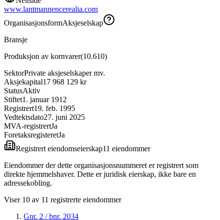
Nettside
www.lantmannencerealia.com
Organisasjonsform
Aksjeselskap
Bransje
Produksjon av kornvarer
(
10.610
)
Sektor
Private aksjeselskaper mv.
Aksjekapital
17 968 129 kr
Status
Aktiv
Stiftet
1. januar 1912
Registrert
19. feb. 1995
Vedtektsdato
27. juni 2025
MVA-registrert
Ja
Foretaksregisteret
Ja
Registrert eiendomseierskap
11
eiendom
mer
Eiendommer der dette organisasjonsnummeret er registrert som
direkte hjemmelshaver. Dette er juridisk eierskap, ikke bare en
adressekobling.
Viser
10
av
11
registrerte eiendommer
Gnr.
2
/ bnr.
2034