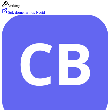
Verktøy
Søk domener hos Norid
CB