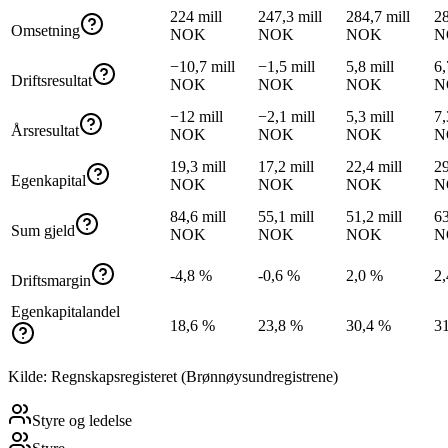
224 mill
247,3 mill
284,7 mill
28
Omsetning
NOK
NOK
NOK
N
−10,7 mill
−1,5 mill
5,8 mill
6,
Driftsresultat
NOK
NOK
NOK
N
−12 mill
−2,1 mill
5,3 mill
7,
Årsresultat
NOK
NOK
NOK
N
19,3 mill
17,2 mill
22,4 mill
29
Egenkapital
NOK
NOK
NOK
N
84,6 mill
55,1 mill
51,2 mill
63
Sum gjeld
NOK
NOK
NOK
N
-4,8 %
-0,6 %
2,0 %
2
Driftsmargin
Egenkapitalandel
18,6 %
23,8 %
30,4 %
3
Kilde: Regnskapsregisteret (Brønnøysundregistrene)
Styre og ledelse