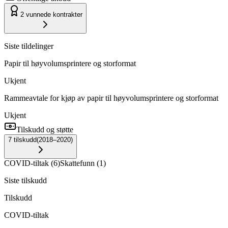
2
vunnede kontrakter
Siste tildelinger
Papir til høyvolumsprintere og storformat
Ukjent
Rammeavtale for kjøp av papir til høyvolumsprintere og storformat
Ukjent
Tilskudd og støtte
7
tilskudd
(
2018–2020
)
COVID-tiltak
(
6
)
Skattefunn
(
1
)
Siste tilskudd
Tilskudd
COVID-tiltak