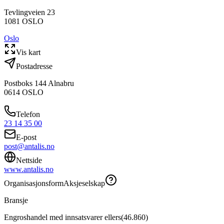
Tevlingveien 23
1081
OSLO
Oslo
Vis kart
Postadresse
Postboks 144 Alnabru
0614
OSLO
Telefon
23 14 35 00
E-post
post@antalis.no
Nettside
www.antalis.no
Organisasjonsform
Aksjeselskap
Bransje
Engroshandel med innsatsvarer ellers
(
46.860
)