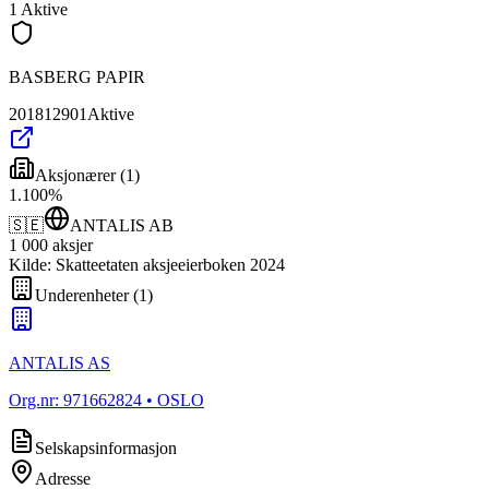
1
Aktive
BASBERG PAPIR
201812901
Aktive
Aksjonærer
(
1
)
1
.
100
%
🇸🇪
ANTALIS AB
1 000
aksjer
Kilde: Skatteetaten aksjeeierboken 2024
Underenheter
(
1
)
ANTALIS AS
Org.nr:
971662824
• OSLO
Selskapsinformasjon
Adresse