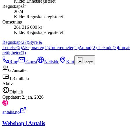
Kilde:
Enhetsregisteret
Regnskapsår
2024
Kilde:
Regnskapsregisteret
Omsetning
261 316 000 kr
Kilde:
Regnskapsregisteret
Regnskap
(
27
)
Styre &
Ledelse
(
5
)
Aksjonærer
(
1
)
Underenheter
(
1
)
Anbud
(
2
)
Tilskudd
(
7
)
Immate
rettigheter
(
1
)
Ring
E-post
Nettside
Kart
Lagre
27
ansatte
1,3 mill. kr
Aktiv
Digitalt
Oppdatert
2. jan. 2026
antalis.no
Webshop | Antalis