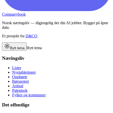
Companybook
Norsk næringsliv — tilgjengelig der din AI jobber. Bygget på åpne
data.
Et prosjekt fra
D&CO
Bytt tema
Bytt tema
Næringsliv
Lister
Nyetableringer
Opphørte
Børsnotert
Anbud
Patentsok
Fylker og kommuner
Det offentlige