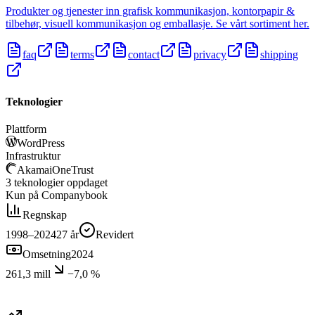
Produkter og tjenester inn grafisk kommunikasjon, kontorpapir &
tilbehør, visuell kommunikasjon og emballasje. Se vårt sortiment her.
faq
terms
contact
privacy
shipping
Teknologier
Plattform
WordPress
Infrastruktur
Akamai
OneTrust
3
teknologier
oppdaget
Kun på Companybook
Regnskap
1998–2024
27
år
Revidert
Omsetning
2024
261,3 mill
−7,0 %