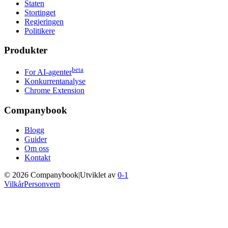
Staten
Stortinget
Regjeringen
Politikere
Produkter
beta
For AI-agenter
Konkurrentanalyse
Chrome Extension
Companybook
Blogg
Guider
Om oss
Kontakt
©
2026
Companybook
|
Utviklet av
0-1
Vilkår
Personvern