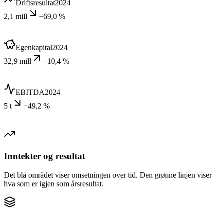
Driftsresultat
2024
2,1 mill
−69,0 %
Egenkapital
2024
32,9 mill
+10,4 %
EBITDA
2024
5 t
−49,2 %
Inntekter og resultat
Det blå området viser omsetningen over tid. Den grønne linjen viser
hva som er igjen som årsresultat.