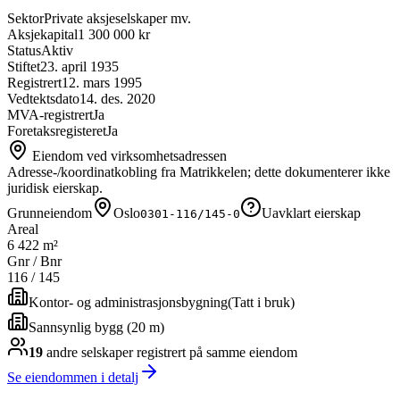
Sektor
Private aksjeselskaper mv.
Aksjekapital
1 300 000 kr
Status
Aktiv
Stiftet
23. april 1935
Registrert
12. mars 1995
Vedtektsdato
14. des. 2020
MVA-registrert
Ja
Foretaksregisteret
Ja
Eiendom ved virksomhetsadressen
Adresse-/koordinatkobling fra Matrikkelen; dette dokumenterer ikke
juridisk eierskap.
Grunneiendom
Oslo
Uavklart eierskap
0301-116/145-0
Areal
6 422 m²
Gnr / Bnr
116
/
145
Kontor- og administrasjonsbygning
(
Tatt i bruk
)
Sannsynlig bygg (20 m)
19
andre selskap
er
registrert på samme eiendom
Se eiendommen i detalj