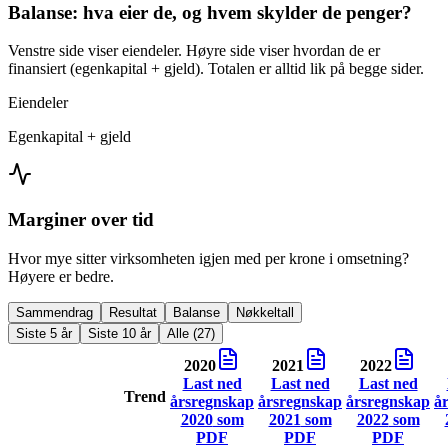
Balanse: hva eier de, og hvem skylder de penger?
Venstre side viser eiendeler. Høyre side viser hvordan de er
finansiert (egenkapital + gjeld). Totalen er alltid lik på begge sider.
Eiendeler
Egenkapital + gjeld
Marginer over tid
Hvor mye sitter virksomheten igjen med per krone i omsetning?
Høyere er bedre.
Sammendrag
Resultat
Balanse
Nøkkeltall
Siste 5 år
Siste 10 år
Alle (27)
2020
2021
2022
Last ned
Last ned
Last ned
Trend
årsregnskap
årsregnskap
årsregnskap
å
2020
som
2021
som
2022
som
PDF
PDF
PDF