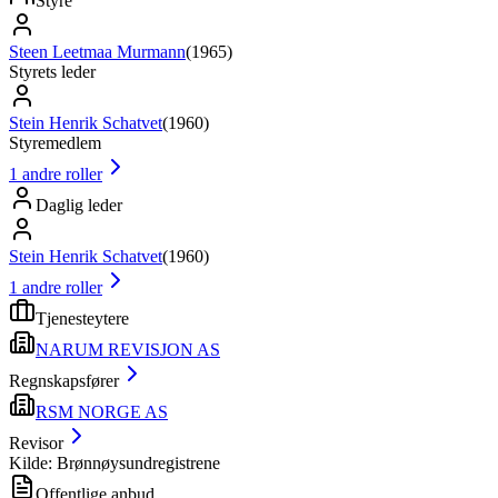
Styre
Steen Leetmaa Murmann
(
1965
)
Styrets leder
Stein Henrik Schatvet
(
1960
)
Styremedlem
1
andre roller
Daglig leder
Stein Henrik Schatvet
(
1960
)
1
andre roller
Tjenesteytere
NARUM REVISJON AS
Regnskapsfører
RSM NORGE AS
Revisor
Kilde: Brønnøysundregistrene
Offentlige anbud