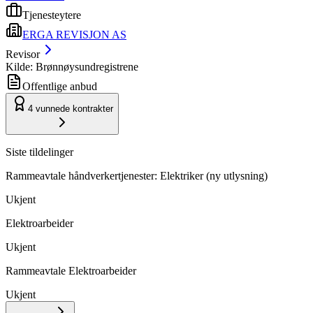
Tjenesteytere
ERGA REVISJON AS
Revisor
Kilde: Brønnøysundregistrene
Offentlige anbud
4
vunnede kontrakter
Siste tildelinger
Rammeavtale håndverkertjenester: Elektriker (ny utlysning)
Ukjent
Elektroarbeider
Ukjent
Rammeavtale Elektroarbeider
Ukjent