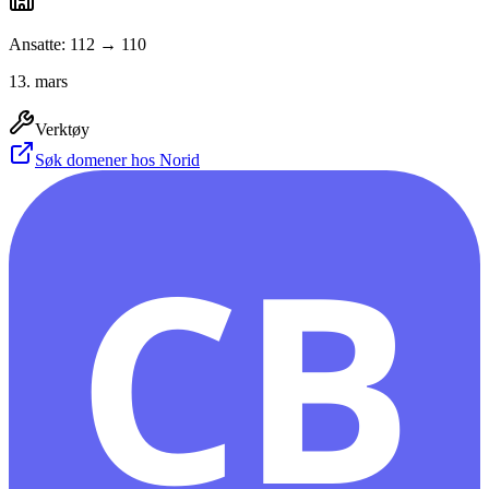
Ansatte: 112 → 110
13. mars
Verktøy
Søk domener hos Norid
CB