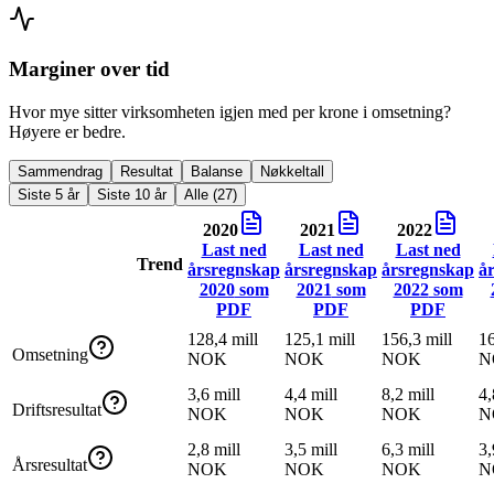
Marginer over tid
Hvor mye sitter virksomheten igjen med per krone i omsetning?
Høyere er bedre.
Sammendrag
Resultat
Balanse
Nøkkeltall
Siste 5 år
Siste 10 år
Alle (27)
2020
2021
2022
Last ned
Last ned
Last ned
Trend
årsregnskap
årsregnskap
årsregnskap
å
2020
som
2021
som
2022
som
PDF
PDF
PDF
128,4 mill
125,1 mill
156,3 mill
16
Omsetning
NOK
NOK
NOK
N
3,6 mill
4,4 mill
8,2 mill
4,
Driftsresultat
NOK
NOK
NOK
N
2,8 mill
3,5 mill
6,3 mill
3,
Årsresultat
NOK
NOK
NOK
N