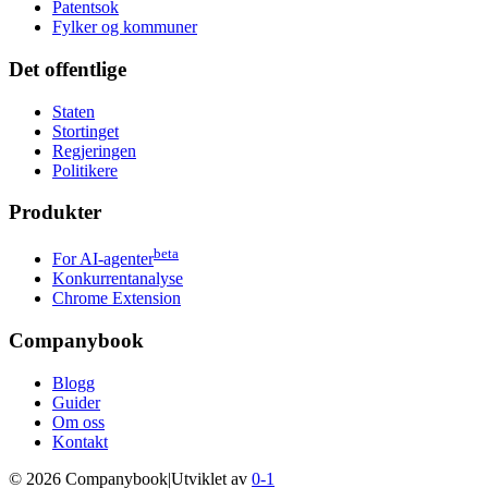
Patentsok
Fylker og kommuner
Det offentlige
Staten
Stortinget
Regjeringen
Politikere
Produkter
beta
For AI-agenter
Konkurrentanalyse
Chrome Extension
Companybook
Blogg
Guider
Om oss
Kontakt
©
2026
Companybook
|
Utviklet av
0-1