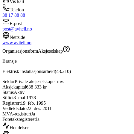
Vis kart
Telefon
38 17 88 88
E-post
post@avitell.no
Nettside
www.avitell.no
Organisasjonsform
Aksjeselskap
Bransje
Elektrisk installasjonsarbeid
(
43.210
)
Sektor
Private aksjeselskaper mv.
Aksjekapital
638 333 kr
Status
Aktiv
Stiftet
8. mai 1978
Registrert
19. feb. 1995
Vedtektsdato
22. des. 2011
MVA-registrert
Ja
Foretaksregisteret
Ja
Hendelser