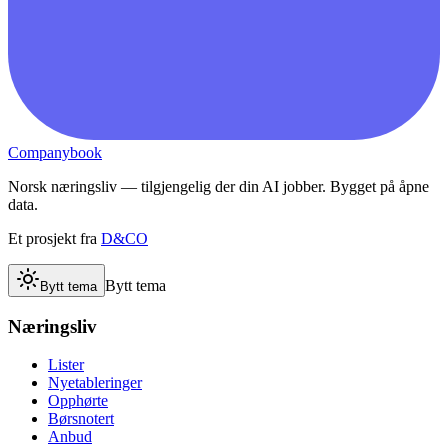
Companybook
Norsk næringsliv — tilgjengelig der din AI jobber. Bygget på åpne
data.
Et prosjekt fra
D&CO
Bytt tema
Bytt tema
Næringsliv
Lister
Nyetableringer
Opphørte
Børsnotert
Anbud