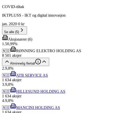
COVID-tiltak
IKTPLUSS - IKT og digital innovasjon
jan. 2020
·
0 kr
Se alle
(
5
)
Aksjonærer
(
6
)
1
.
50,99
%
🇳🇴
RØNNING ELEKTRO HOLDING AS
8 501
aksjer
Alminnelig flertall
2
.
9,8
%
🇳🇴
ATB SERVICE AS
1 634
aksjer
3
.
9,8
%
🇳🇴
HILLESUND HOLDING AS
1 634
aksjer
4
.
9,8
%
🇳🇴
MANCINI HOLDING AS
1 634
aksjer