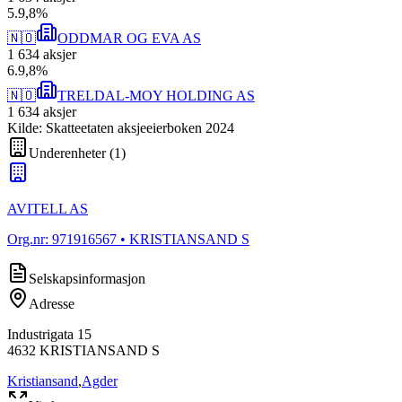
5
.
9,8
%
🇳🇴
ODDMAR OG EVA AS
1 634
aksjer
6
.
9,8
%
🇳🇴
TRELDAL-MOY HOLDING AS
1 634
aksjer
Kilde: Skatteetaten aksjeeierboken 2024
Underenheter
(
1
)
AVITELL AS
Org.nr:
971916567
• KRISTIANSAND S
Selskapsinformasjon
Adresse
Industrigata 15
4632
KRISTIANSAND S
Kristiansand
,
Agder