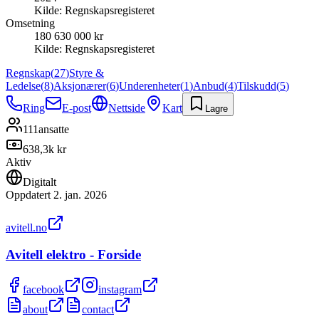
Kilde:
Regnskapsregisteret
Omsetning
180 630 000 kr
Kilde:
Regnskapsregisteret
Regnskap
(
27
)
Styre &
Ledelse
(
8
)
Aksjonærer
(
6
)
Underenheter
(
1
)
Anbud
(
4
)
Tilskudd
(
5
)
Ring
E-post
Nettside
Kart
Lagre
111
ansatte
638,3k kr
Aktiv
Digitalt
Oppdatert
2. jan. 2026
avitell.no
Avitell elektro - Forside
facebook
instagram
about
contact