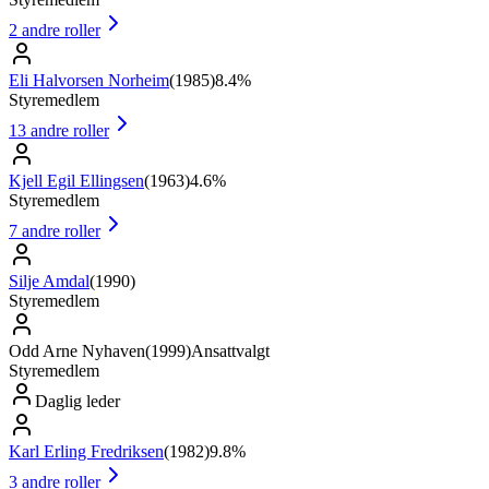
2
andre roller
Eli Halvorsen Norheim
(
1985
)
8.4%
Styremedlem
13
andre roller
Kjell Egil Ellingsen
(
1963
)
4.6%
Styremedlem
7
andre roller
Silje Amdal
(
1990
)
Styremedlem
Odd Arne Nyhaven
(
1999
)
Ansattvalgt
Styremedlem
Daglig leder
Karl Erling Fredriksen
(
1982
)
9.8%
3
andre roller