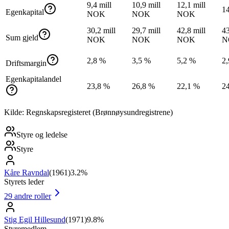
9,4 mill
10,9 mill
12,1 mill
1
Egenkapital
NOK
NOK
NOK
30,2 mill
29,7 mill
42,8 mill
43
Sum gjeld
NOK
NOK
NOK
N
2,8 %
3,5 %
5,2 %
2
Driftsmargin
Egenkapitalandel
23,8 %
26,8 %
22,1 %
2
Kilde: Regnskapsregisteret (Brønnøysundregistrene)
Styre og ledelse
Styre
Kåre Ravndal
(
1961
)
3.2%
Styrets leder
29
andre roller
Stig Egil Hillesund
(
1971
)
9.8%
Styremedlem