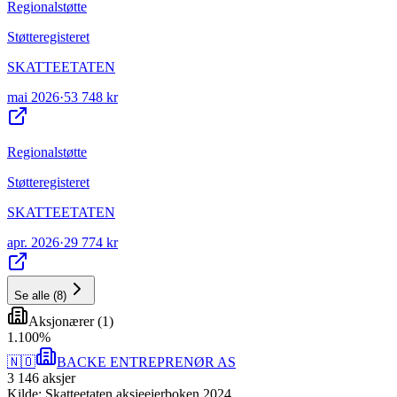
Regionalstøtte
Støtteregisteret
SKATTEETATEN
mai 2026
·
53 748 kr
Regionalstøtte
Støtteregisteret
SKATTEETATEN
apr. 2026
·
29 774 kr
Se alle
(
8
)
Aksjonærer
(
1
)
1
.
100
%
🇳🇴
BACKE ENTREPRENØR AS
3 146
aksjer
Kilde: Skatteetaten aksjeeierboken 2024