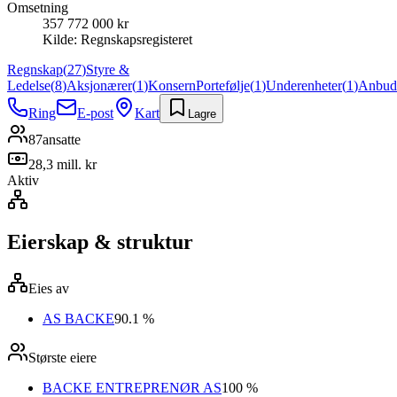
Omsetning
357 772 000 kr
Kilde:
Regnskapsregisteret
Regnskap
(
27
)
Styre &
Ledelse
(
8
)
Aksjonærer
(
1
)
Konsern
Portefølje
(
1
)
Underenheter
(
1
)
Anbud
Ring
E-post
Kart
Lagre
87
ansatte
28,3 mill. kr
Aktiv
Eierskap & struktur
Eies av
AS BACKE
90.1 %
Største eiere
BACKE ENTREPRENØR AS
100 %