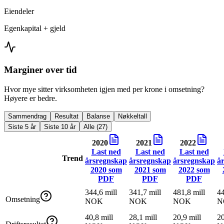
Eiendeler
Egenkapital + gjeld
Marginer over tid
Hvor mye sitter virksomheten igjen med per krone i omsetning?
Høyere er bedre.
Sammendrag
Resultat
Balanse
Nøkkeltall
Siste 5 år
Siste 10 år
Alle (27)
2020
2021
2022
Last ned
Last ned
Last ned
Trend
årsregnskap
årsregnskap
årsregnskap
å
2020
som
2021
som
2022
som
PDF
PDF
PDF
344,6 mill
341,7 mill
481,8 mill
44
Omsetning
NOK
NOK
NOK
N
40,8 mill
28,1 mill
20,9 mill
20