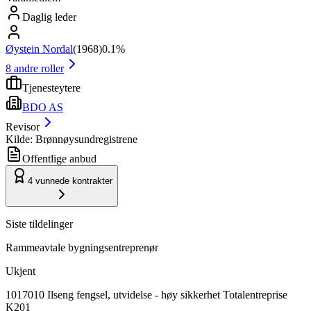
Daglig leder
Øystein Nordal
(
1968
)
0.1%
8
andre roller
Tjenesteytere
BDO AS
Revisor
Kilde: Brønnøysundregistrene
Offentlige anbud
4
vunnede kontrakter
Siste tildelinger
Rammeavtale bygningsentreprenør
Ukjent
1017010 Ilseng fengsel, utvidelse - høy sikkerhet Totalentreprise
K201