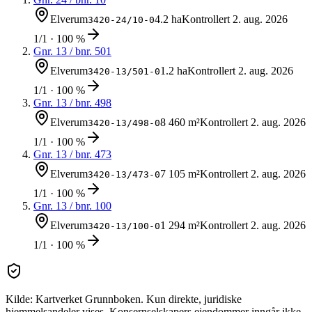
Elverum
4.2 ha
Kontrollert
2. aug. 2026
3420-24/10-0
1/1 · 100 %
Gnr.
13
/ bnr.
501
Elverum
1.2 ha
Kontrollert
2. aug. 2026
3420-13/501-0
1/1 · 100 %
Gnr.
13
/ bnr.
498
Elverum
8 460 m²
Kontrollert
2. aug. 2026
3420-13/498-0
1/1 · 100 %
Gnr.
13
/ bnr.
473
Elverum
7 105 m²
Kontrollert
2. aug. 2026
3420-13/473-0
1/1 · 100 %
Gnr.
13
/ bnr.
100
Elverum
1 294 m²
Kontrollert
2. aug. 2026
3420-13/100-0
1/1 · 100 %
Kilde: Kartverket Grunnboken. Kun direkte, juridiske
hjemmelsandeler vises. Konsernselskapers eiendommer inngår ikke