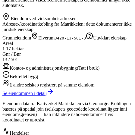
automatisk.
Eiendom ved virksomhetsadressen
Adresse-/koordinatkobling fra Matrikkelen; dette dokumenterer ikke
juridisk eierskap.
Grunneiendom
Elverum
Uavklart eierskap
3420-13/501-0
Areal
1.17 hektar
Gnr / Bnr
13
/
501
Kontor- og administrasjonsbygning
(
Tatt i bruk
)
Bekreftet bygg
1
andre selskap
registrert på samme eiendom
Se eiendommen i detalj
Eiendomsdata fra Kartverket Matrikkelen via Geonorge. Koblingen
baseres på spatial join (selskapets geocodede koordinat ligger inni
eiendomsgrensen) — kan inkludere naboeiendommer hvis
koordinatet er upresist.
Hendelser