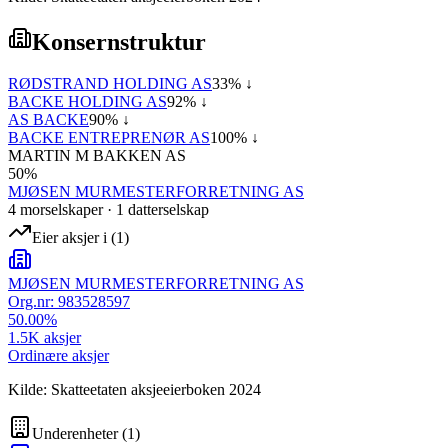
Konsernstruktur
RØDSTRAND HOLDING AS
33
% ↓
BACKE HOLDING AS
92
% ↓
AS BACKE
90
% ↓
BACKE ENTREPRENØR AS
100
% ↓
MARTIN M BAKKEN AS
50
%
MJØSEN MURMESTERFORRETNING AS
4
morselskap
er
·
1
datterselskap
Eier aksjer i
(
1
)
MJØSEN MURMESTERFORRETNING AS
Org.nr:
983528597
50.00
%
1.5K
aksjer
Ordinære aksjer
Kilde: Skatteetaten aksjeeierboken 2024
Underenheter
(
1
)