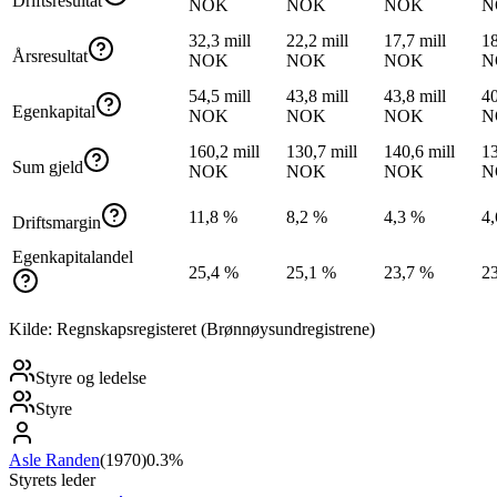
Driftsresultat
NOK
NOK
NOK
N
32,3 mill
22,2 mill
17,7 mill
18
Årsresultat
NOK
NOK
NOK
N
54,5 mill
43,8 mill
43,8 mill
40
Egenkapital
NOK
NOK
NOK
N
160,2 mill
130,7 mill
140,6 mill
13
Sum gjeld
NOK
NOK
NOK
N
11,8 %
8,2 %
4,3 %
4
Driftsmargin
Egenkapitalandel
25,4 %
25,1 %
23,7 %
2
Kilde: Regnskapsregisteret (Brønnøysundregistrene)
Styre og ledelse
Styre
Asle Randen
(
1970
)
0.3%
Styrets leder