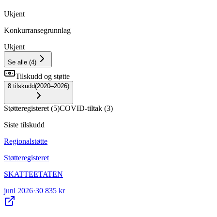
Ukjent
Konkurransegrunnlag
Ukjent
Se alle
(
4
)
Tilskudd og støtte
8
tilskudd
(
2020–2026
)
Støtteregisteret
(
5
)
COVID-tiltak
(
3
)
Siste tilskudd
Regionalstøtte
Støtteregisteret
SKATTEETATEN
juni 2026
·
30 835 kr