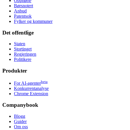
Opphørte
Børsnotert
Anbud
Patentsok
Fylker og kommuner
Det offentlige
Staten
Stortinget
Regjeringen
Politikere
Produkter
beta
For AI-agenter
Konkurrentanalyse
Chrome Extension
Companybook
Blogg
Guider
Om oss