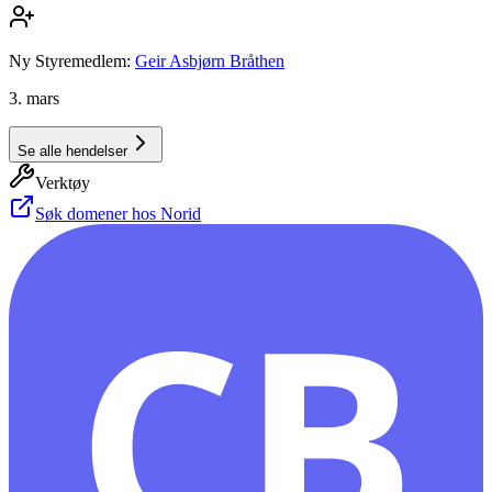
Ny Styremedlem:
Geir Asbjørn Bråthen
3. mars
Se alle hendelser
Verktøy
Søk domener hos Norid
CB