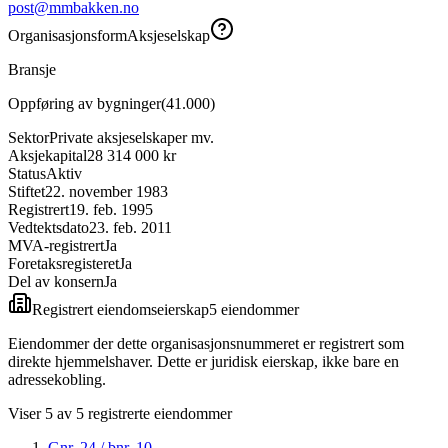
post@mmbakken.no
Organisasjonsform
Aksjeselskap
Bransje
Oppføring av bygninger
(
41.000
)
Sektor
Private aksjeselskaper mv.
Aksjekapital
28 314 000 kr
Status
Aktiv
Stiftet
22. november 1983
Registrert
19. feb. 1995
Vedtektsdato
23. feb. 2011
MVA-registrert
Ja
Foretaksregisteret
Ja
Del av konsern
Ja
Registrert eiendomseierskap
5
eiendom
mer
Eiendommer der dette organisasjonsnummeret er registrert som
direkte hjemmelshaver. Dette er juridisk eierskap, ikke bare en
adressekobling.
Viser
5
av
5
registrerte eiendommer
Gnr.
24
/ bnr.
10