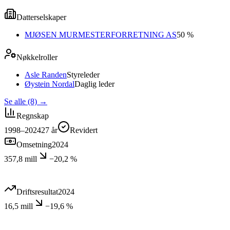
Datterselskaper
MJØSEN MURMESTERFORRETNING AS
50 %
Nøkkelroller
Asle Randen
Styreleder
Øystein Nordal
Daglig leder
Se alle (8)
→
Regnskap
1998–2024
27
år
Revidert
Omsetning
2024
357,8 mill
−20,2 %
Driftsresultat
2024
16,5 mill
−19,6 %