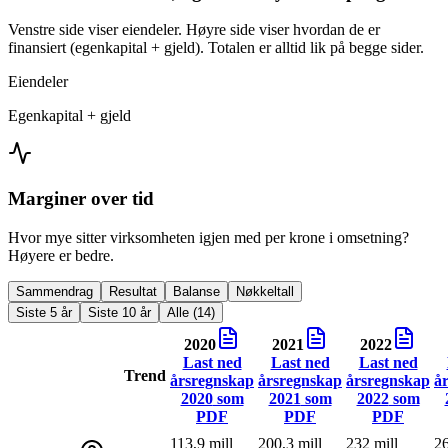
Venstre side viser eiendeler. Høyre side viser hvordan de er
finansiert (egenkapital + gjeld). Totalen er alltid lik på begge sider.
Eiendeler
Egenkapital + gjeld
Marginer over tid
Hvor mye sitter virksomheten igjen med per krone i omsetning?
Høyere er bedre.
Sammendrag
Resultat
Balanse
Nøkkeltall
Siste 5 år
Siste 10 år
Alle (14)
2020
2021
2022
Last ned
Last ned
Last ned
Trend
årsregnskap
årsregnskap
årsregnskap
å
2020
som
2021
som
2022
som
PDF
PDF
PDF
113,9 mill
200,3 mill
232 mill
26