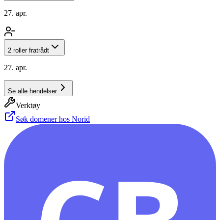
27. apr.
2 roller fratrådt
27. apr.
Se alle hendelser
Verktøy
Søk domener hos Norid
CB