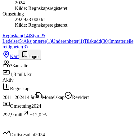
2024
Kilde:
Regnskapsregisteret
Omsetning
292 923 000 kr
Kilde:
Regnskapsregisteret
Regnskap
(
14
)
Styre &
Ledelse
(
5
)
Aksjonærer
(
1
)
Underenheter
(
1
)
Tilskudd
(
30
)
Immaterielle
rettigheter
(
3
)
Kart
Lagre
33
ansatte
1,3 mill. kr
Aktiv
Regnskap
2011–2024
14
år
Morselskap
Revidert
Omsetning
2024
292,9 mill
+12,0 %
Driftsresultat
2024