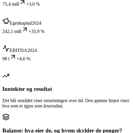
75,4 mill
+3,0 %
Egenkapital
2024
242,1 mill
+35,9 %
EBITDA
2024
98 t
+4,6 %
Inntekter og resultat
Det blå området viser omsetningen over tid. Den grønne linjen viser
hva som er igjen som årsresultat.
Balanse: hva eier de, og hvem skylder de penger?