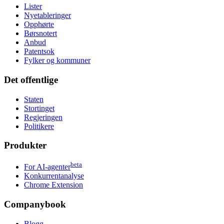
Lister
Nyetableringer
Opphørte
Børsnotert
Anbud
Patentsok
Fylker og kommuner
Det offentlige
Staten
Stortinget
Regjeringen
Politikere
Produkter
beta
For AI-agenter
Konkurrentanalyse
Chrome Extension
Companybook
Blogg