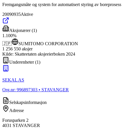
Fremgangsmåte og system for automatisert styring av boreprosess
20090935
Aktive
Aksjonærer
(
1
)
1
.
100
%
🇯🇵
SUMITOMO CORPORATION
1 256 550
aksjer
Kilde: Skatteetaten aksjeeierboken 2024
Underenheter
(
1
)
SEKAL AS
Org.nr:
996897303
• STAVANGER
Selskapsinformasjon
Adresse
Forusparken 2
4031
STAVANGER