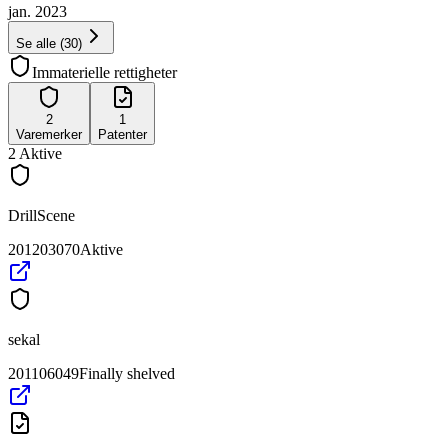
jan. 2023
Se alle
(
30
)
Immaterielle rettigheter
2
1
Varemerker
Patenter
2
Aktive
DrillScene
201203070
Aktive
sekal
201106049
Finally shelved