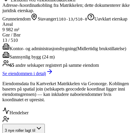
Adresse-/koordinatkobling fra Matrikkelen; dette dokumenterer ikke
juridisk eierskap.
Grunneiendom
Stavanger
Uavklart eierskap
1103-13/510-0
Areal
9 982 m²
Gnr / Bnr
13
/
510
Kontor- og administrasjonsbygning
(
Midlertidig brukstillatelse
)
Sannsynlig bygg (24 m)
65
andre selskap
er
registrert på samme eiendom
Se eiendommen i detalj
Eiendomsdata fra Kartverket Matrikkelen via Geonorge. Koblingen
baseres på spatial join (selskapets geocodede koordinat ligger inni
eiendomsgrensen) — kan inkludere naboeiendommer hvis
koordinatet er upresist.
Hendelser
3 nye roller lagt til