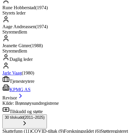
Rune Hobberstad
(
1974
)
Styrets leder
Aage Andreassen
(
1974
)
Styremedlem
Jeanette Gimre
(
1988
)
Styremedlem
Daglig leder
Jarle Vaag
(
1980
)
Tjenesteytere
KPMG AS
Revisor
Kilde: Brønnøysundregistrene
Tilskudd og støtte
30
tilskudd
(
2011–2025
)
Skattefunn
(
11
)
COVID-tiltak
(
9
)
Forskningsrådet
(
6
)
Støtteregisteret