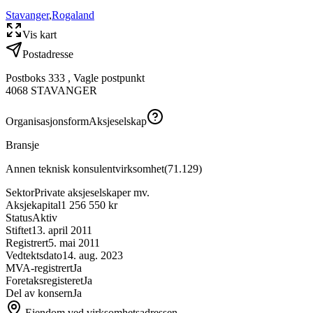
Stavanger
,
Rogaland
Vis kart
Postadresse
Postboks 333 , Vagle postpunkt
4068
STAVANGER
Organisasjonsform
Aksjeselskap
Bransje
Annen teknisk konsulentvirksomhet
(
71.129
)
Sektor
Private aksjeselskaper mv.
Aksjekapital
1 256 550 kr
Status
Aktiv
Stiftet
13. april 2011
Registrert
5. mai 2011
Vedtektsdato
14. aug. 2023
MVA-registrert
Ja
Foretaksregisteret
Ja
Del av konsern
Ja
Eiendom ved virksomhetsadressen