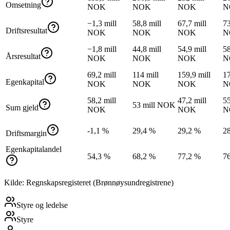
Omsetning
NOK
NOK
NOK
N
−1,3 mill
58,8 mill
67,7 mill
73
Driftsresultat
NOK
NOK
NOK
N
−1,8 mill
44,8 mill
54,9 mill
58
Årsresultat
NOK
NOK
NOK
N
69,2 mill
114 mill
159,9 mill
17
Egenkapital
NOK
NOK
NOK
N
58,2 mill
47,2 mill
55
53 mill NOK
Sum gjeld
NOK
NOK
N
-1,1 %
29,4 %
29,2 %
2
Driftsmargin
Egenkapitalandel
54,3 %
68,2 %
77,2 %
7
Kilde: Regnskapsregisteret (Brønnøysundregistrene)
Styre og ledelse
Styre