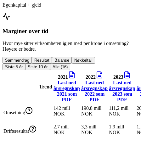
Egenkapital + gjeld
Marginer over tid
Hvor mye sitter virksomheten igjen med per krone i omsetning?
Høyere er bedre.
Sammendrag
Resultat
Balanse
Nøkkeltall
Siste 5 år
Siste 10 år
Alle (16)
2021
2022
2023
Last ned
Last ned
Last ned
Trend
årsregnskap
årsregnskap
årsregnskap
å
2021
som
2022
som
2023
som
PDF
PDF
PDF
142 mill
190,8 mill
111,2 mill
20
Omsetning
NOK
NOK
NOK
N
2,7 mill
3,3 mill
1,9 mill
1,
Driftsresultat
NOK
NOK
NOK
N