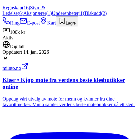
Regnskap
(
16
)
Styre &
Ledelse
(
6
)
Aksjonærer
(
1
)
Underenheter
(
1
)
Tilskudd
(
2
)
Ring
E-post
Kart
Lagre
100k kr
Aktiv
Digitalt
Oppdatert
14. jan. 2026
miinto.no
Klær • Kjøp mote fra verdens beste klesbutikker
online
Oppdag vårt utvalg av mote for menn og kvinner fra dine
favorittmerker. Minto samler verdens beste motebutikker på ett sted.