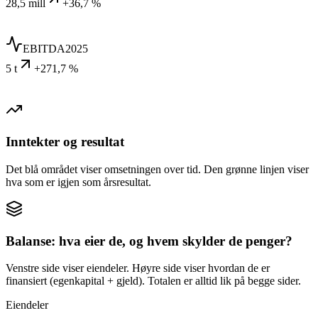
28,5 mill
+36,7 %
EBITDA
2025
5 t
+271,7 %
Inntekter og resultat
Det blå området viser omsetningen over tid. Den grønne linjen viser
hva som er igjen som årsresultat.
Balanse: hva eier de, og hvem skylder de penger?
Venstre side viser eiendeler. Høyre side viser hvordan de er
finansiert (egenkapital + gjeld). Totalen er alltid lik på begge sider.
Eiendeler