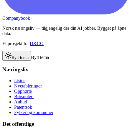
Companybook
Norsk næringsliv — tilgjengelig der din AI jobber. Bygget på åpne
data.
Et prosjekt fra
D&CO
Bytt tema
Bytt tema
Næringsliv
Lister
Nyetableringer
Opphørte
Børsnotert
Anbud
Patentsok
Fylker og kommuner
Det offentlige