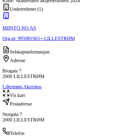
Kilde: Skatteetaten aksjeeierboken 2024
Underenheter
(
1
)
MIINTO.NO AS
Org.nr:
995981963
• LILLESTRØM
Selskapsinformasjon
Adresse
Brogata 7
2000
LILLESTRØM
Lillestrøm
,
Akershus
Vis kart
Postadresse
Storgata 7
2000
LILLESTRØM
Telefon