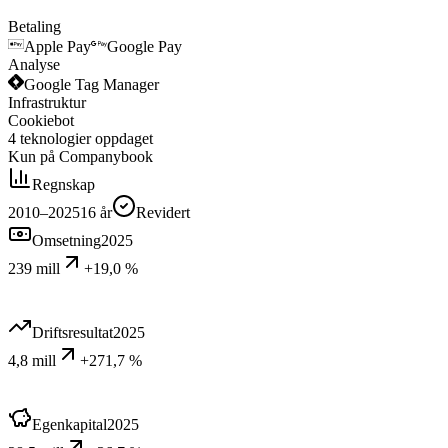
Betaling
Apple Pay
Google Pay
Analyse
Google Tag Manager
Infrastruktur
Cookiebot
4
teknologier
oppdaget
Kun på Companybook
Regnskap
2010–2025
16
år
Revidert
Omsetning
2025
239 mill
+19,0 %
Driftsresultat
2025
4,8 mill
+271,7 %
Egenkapital
2025