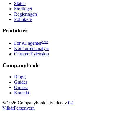
Staten
Stortinget
Regjeringen
Politikere
Produkter
beta
For AI-agenter
Konkurrentanalyse
Chrome Extension
Companybook
Blogg
Guider
Om oss
Kontakt
©
2026
Companybook
|
Utviklet av
0-1
Vilkår
Personvern