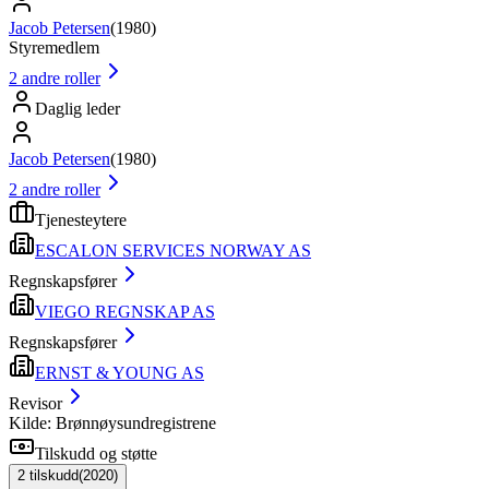
Jacob Petersen
(
1980
)
Styremedlem
2
andre roller
Daglig leder
Jacob Petersen
(
1980
)
2
andre roller
Tjenesteytere
ESCALON SERVICES NORWAY AS
Regnskapsfører
VIEGO REGNSKAP AS
Regnskapsfører
ERNST & YOUNG AS
Revisor
Kilde: Brønnøysundregistrene
Tilskudd og støtte
2
tilskudd
(
2020
)