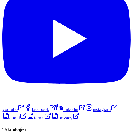
youtube
facebook
linkedin
instagram
about
terms
privacy
Teknologier