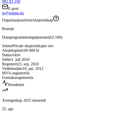
982 83 250
E-post
jp@miinto.no
Organisasjonsform
Aksjeselskap
Bransje
Dataprogrammeringstjenester
(
62.100
)
Sektor
Private aksjeselskaper mv.
Aksjekapital
100 000 kr
Status
Aktiv
Stiftet
1. juli 2010
Registrert
23. sep. 2010
Vedtektsdato
10. jan. 2012
MVA-registrert
Ja
Foretaksregisteret
Ja
Hendelser
Årsregnskap 2025 innsendt
25. apr.