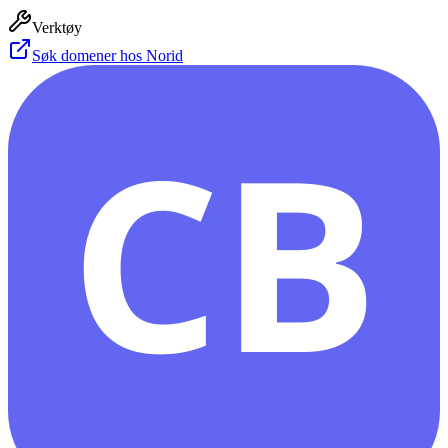
Verktøy
Søk domener hos Norid
CB