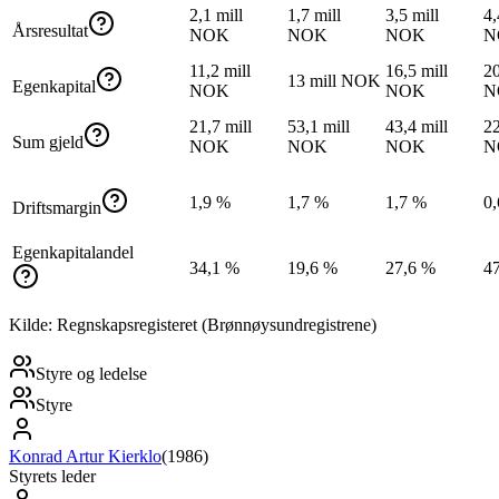
2,1 mill
1,7 mill
3,5 mill
4,
Årsresultat
NOK
NOK
NOK
N
11,2 mill
16,5 mill
20
13 mill NOK
Egenkapital
NOK
NOK
N
21,7 mill
53,1 mill
43,4 mill
22
Sum gjeld
NOK
NOK
NOK
N
1,9 %
1,7 %
1,7 %
0
Driftsmargin
Egenkapitalandel
34,1 %
19,6 %
27,6 %
4
Kilde: Regnskapsregisteret (Brønnøysundregistrene)
Styre og ledelse
Styre
Konrad Artur Kierklo
(
1986
)
Styrets leder