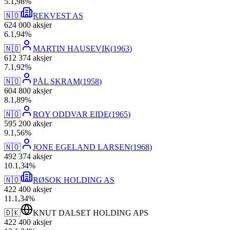
5
.
1,98
%
🇳🇴
REKVEST AS
624 000
aksjer
6
.
1,94
%
🇳🇴
MARTIN HAUSEVIK
(
1963
)
612 374
aksjer
7
.
1,92
%
🇳🇴
PÅL SKRAM
(
1958
)
604 800
aksjer
8
.
1,89
%
🇳🇴
ROY ODDVAR EIDE
(
1965
)
595 200
aksjer
9
.
1,56
%
🇳🇴
JONE EGELAND LARSEN
(
1968
)
492 374
aksjer
10
.
1,34
%
🇳🇴
RØSOK HOLDING AS
422 400
aksjer
11
.
1,34
%
🇩🇰
KNUT DALSET HOLDING APS
422 400
aksjer