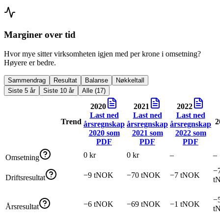
Marginer over tid
Hvor mye sitter virksomheten igjen med per krone i omsetning?
Høyere er bedre.
Sammendrag
Resultat
Balanse
Nøkkeltall
Siste 5 år
Siste 10 år
Alle (17)
2020
2021
2022
Last ned
Last ned
Last ned
Trend
2
årsregnskap
årsregnskap
årsregnskap
2020
som
2021
som
2022
som
PDF
PDF
PDF
0 kr
0 kr
–
–
Omsetning
−
−9 tNOK
−70 tNOK
−7 tNOK
Driftsresultat
t
−
−6 tNOK
−69 tNOK
−1 tNOK
Årsresultat
t