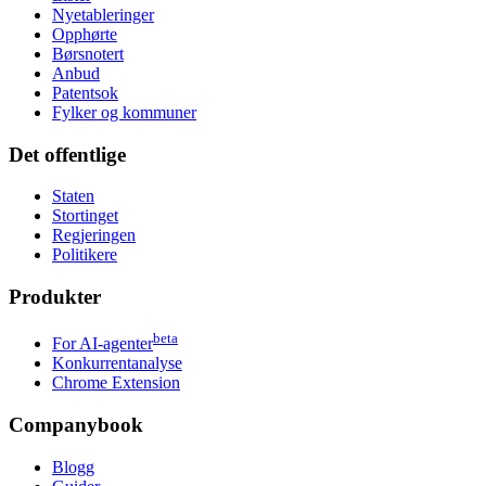
Nyetableringer
Opphørte
Børsnotert
Anbud
Patentsok
Fylker og kommuner
Det offentlige
Staten
Stortinget
Regjeringen
Politikere
Produkter
beta
For AI-agenter
Konkurrentanalyse
Chrome Extension
Companybook
Blogg