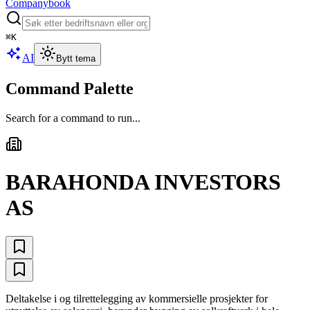
Companybook
⌘
K
AI
Bytt tema
Command Palette
Search for a command to run...
BARAHONDA INVESTORS
AS
Deltakelse i og tilrettelegging av kommersielle prosjekter for