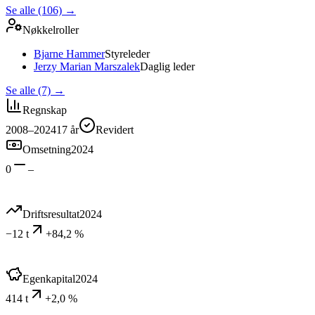
Se alle (106)
→
Nøkkelroller
Bjarne Hammer
Styreleder
Jerzy Marian Marszalek
Daglig leder
Se alle (7)
→
Regnskap
2008–2024
17
år
Revidert
Omsetning
2024
0
–
Driftsresultat
2024
−12 t
+84,2 %
Egenkapital
2024
414 t
+2,0 %