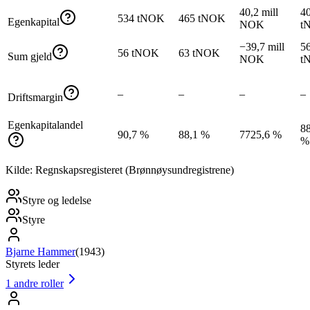
40,2 mill
4
534 tNOK
465 tNOK
Egenkapital
NOK
t
−39,7 mill
5
56 tNOK
63 tNOK
Sum gjeld
NOK
t
–
–
–
–
Driftsmargin
Egenkapitalandel
88
90,7 %
88,1 %
7725,6 %
%
Kilde: Regnskapsregisteret (Brønnøysundregistrene)
Styre og ledelse
Styre
Bjarne Hammer
(
1943
)
Styrets leder
1
andre roller