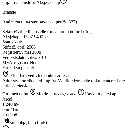
Organisasjonsform
Aksjeselskap
Bransje
Andre egeninvesteringsselskaper
(
64.323
)
Sektor
Øvrige finansielle foretak unntatt forsikring
Aksjekapital
7 873 400 kr
Status
Aktiv
Stiftet
8. april 2008
Registrert
7. mai 2008
Vedtektsdato
8. des. 2016
MVA-registrert
Nei
Foretaksregisteret
Ja
Eiendom ved virksomhetsadressen
Adresse-/koordinatkobling fra Matrikkelen; dette dokumenterer ikke
juridisk eierskap.
Grunneiendom
Molde
Uavklart eierskap
1506-25/968-0
Areal
1 240 m²
Gnr / Bnr
25
/
968
Enebolig
(
Tatt i bruk
)