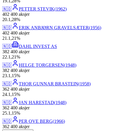
19
.
1,28
%
🇳🇴
PETTER STEVIK
(
1962
)
402 400
aksjer
20
.
1,28
%
🇳🇴
ERIK ANBJØRN GRAVELSÆTER
(
1956
)
402 400
aksjer
21
.
1,21
%
🇳🇴
DAHL INVEST AS
382 400
aksjer
22
.
1,21
%
🇳🇴
HELGE TORGERSEN
(
1948
)
382 400
aksjer
23
.
1,15
%
🇳🇴
THOR GUNNAR BRASTEIN
(
1958
)
362 400
aksjer
24
.
1,15
%
🇳🇴
JAN HARESTAD
(
1948
)
362 400
aksjer
25
.
1,15
%
🇳🇴
PER OVE BERG
(
1966
)
362 400
aksjer