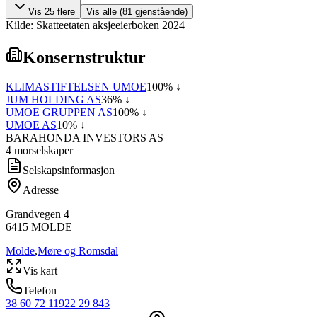
Vis
25
flere
Vis alle (
81
gjenstående)
Kilde: Skatteetaten aksjeeierboken 2024
Konsernstruktur
KLIMASTIFTELSEN UMOE
100
% ↓
JUM HOLDING AS
36
% ↓
UMOE GRUPPEN AS
100
% ↓
UMOE AS
10
% ↓
BARAHONDA INVESTORS AS
4
morselskap
er
Selskapsinformasjon
Adresse
Grandvegen 4
6415
MOLDE
Molde
,
Møre og Romsdal
Vis kart
Telefon
38 60 72 11
922 29 843