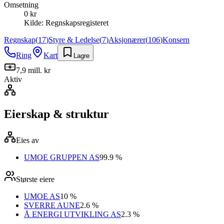
Omsetning
0 kr
Kilde:
Regnskapsregisteret
Regnskap
(
17
)
Styre & Ledelse
(
7
)
Aksjonærer
(
106
)
Konsern
Ring
Kart
Lagre
7,9 mill. kr
Aktiv
Eierskap & struktur
Eies av
UMOE GRUPPEN AS
99.9 %
Største eiere
UMOE AS
10 %
SVERRE AUNE
2.6 %
Å ENERGI UTVIKLING AS
2.3 %