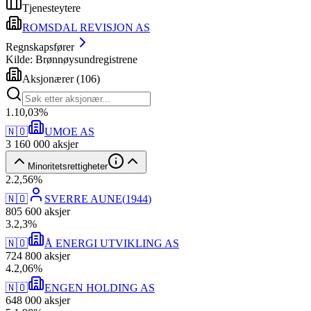
Tjenesteytere
ROMSDAL REVISJON AS
Regnskapsfører
Kilde: Brønnøysundregistrene
Aksjonærer
(
106
)
1
.
10,03
%
🇳🇴
UMOE AS
3 160 000
aksjer
Minoritetsrettigheter
2
.
2,56
%
🇳🇴
SVERRE AUNE
(
1944
)
805 600
aksjer
3
.
2,3
%
🇳🇴
Å ENERGI UTVIKLING AS
724 800
aksjer
4
.
2,06
%
🇳🇴
ENGEN HOLDING AS
648 000
aksjer