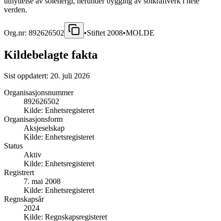
utnyttelse av solenergi, herunder bygging av solkraftverk i hele
verden.
Org.nr:
892626502
•
Stiftet
2008
•
MOLDE
Kildebelagte fakta
Sist oppdatert:
20. juli 2026
Organisasjonsnummer
892626502
Kilde:
Enhetsregisteret
Organisasjonsform
Aksjeselskap
Kilde:
Enhetsregisteret
Status
Aktiv
Kilde:
Enhetsregisteret
Registrert
7. mai 2008
Kilde:
Enhetsregisteret
Regnskapsår
2024
Kilde:
Regnskapsregisteret