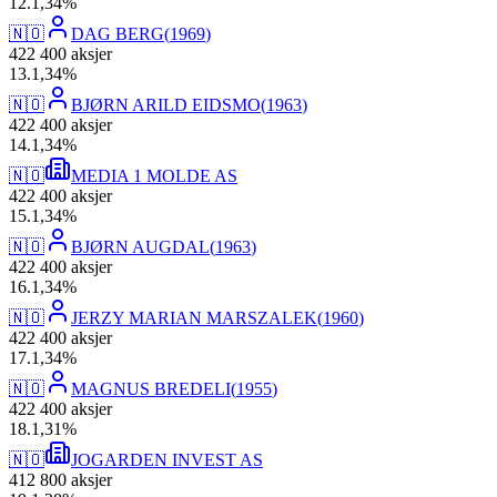
12
.
1,34
%
🇳🇴
DAG BERG
(
1969
)
422 400
aksjer
13
.
1,34
%
🇳🇴
BJØRN ARILD EIDSMO
(
1963
)
422 400
aksjer
14
.
1,34
%
🇳🇴
MEDIA 1 MOLDE AS
422 400
aksjer
15
.
1,34
%
🇳🇴
BJØRN AUGDAL
(
1963
)
422 400
aksjer
16
.
1,34
%
🇳🇴
JERZY MARIAN MARSZALEK
(
1960
)
422 400
aksjer
17
.
1,34
%
🇳🇴
MAGNUS BREDELI
(
1955
)
422 400
aksjer
18
.
1,31
%
🇳🇴
JOGARDEN INVEST AS
412 800
aksjer