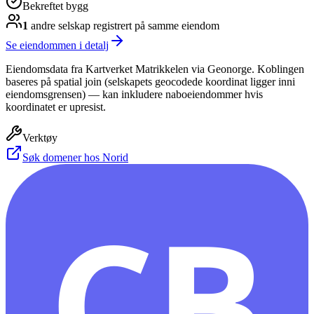
Bekreftet bygg
1
andre selskap
registrert på samme eiendom
Se eiendommen i detalj
Eiendomsdata fra Kartverket Matrikkelen via Geonorge. Koblingen
baseres på spatial join (selskapets geocodede koordinat ligger inni
eiendomsgrensen) — kan inkludere naboeiendommer hvis
koordinatet er upresist.
Verktøy
Søk domener hos Norid
CB