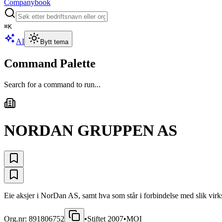
Companybook
⌘
K
AI
Bytt tema
Command Palette
Search for a command to run...
NORDAN GRUPPEN AS
Eie aksjer i NorDan AS, samt hva som står i forbindelse med slik vir
Org.nr:
891806752
•
Stiftet
2007
•
MOI