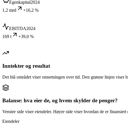
Egenkapital
2024
1,2 mrd
+16,2 %
EBITDA
2024
169 t
+39,0 %
Inntekter og resultat
Det blå området viser omsetningen over tid. Den grønne linjen viser h
Balanse: hva eier de, og hvem skylder de penger?
Venstre side viser eiendeler. Høyre side viser hvordan de er finansiert (
Eiendeler