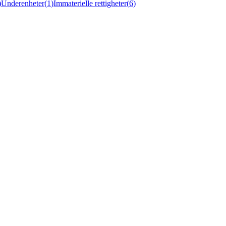
)
Underenheter
(
1
)
Immaterielle rettigheter
(
6
)