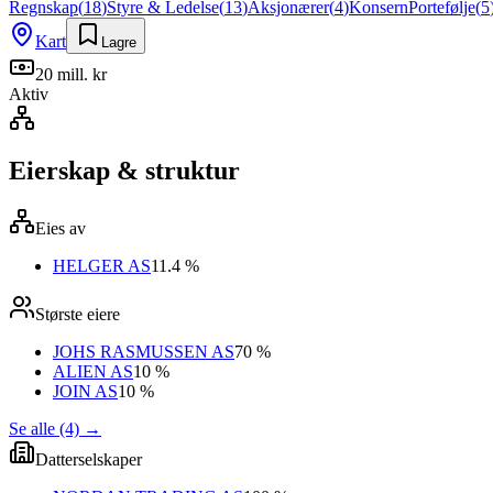
Regnskap
(
18
)
Styre & Ledelse
(
13
)
Aksjonærer
(
4
)
Konsern
Portefølje
(
5
Kart
Lagre
20 mill. kr
Aktiv
Eierskap & struktur
Eies av
HELGER AS
11.4 %
Største eiere
JOHS RASMUSSEN AS
70 %
ALIEN AS
10 %
JOIN AS
10 %
Se alle (4)
→
Datterselskaper