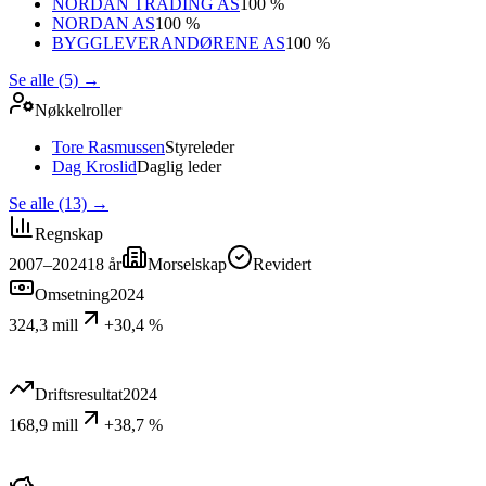
NORDAN TRADING AS
100 %
NORDAN AS
100 %
BYGGLEVERANDØRENE AS
100 %
Se alle (5)
→
Nøkkelroller
Tore Rasmussen
Styreleder
Dag Kroslid
Daglig leder
Se alle (13)
→
Regnskap
2007–2024
18
år
Morselskap
Revidert
Omsetning
2024
324,3 mill
+30,4 %
Driftsresultat
2024
168,9 mill
+38,7 %