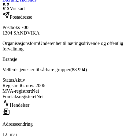
Vis kart
Postadresse
Postboks 700
1304
SANDVIKA
Organisasjonsform
Underenhet til næringsdrivende og offentlig
forvaltning
Bransje
Velferdstjenester til sårbare grupper
(
88.994
)
Status
Aktiv
Registrert
6. nov. 2006
MVA-registrert
Nei
Foretaksregisteret
Nei
Hendelser
Adresseendring
12. mai