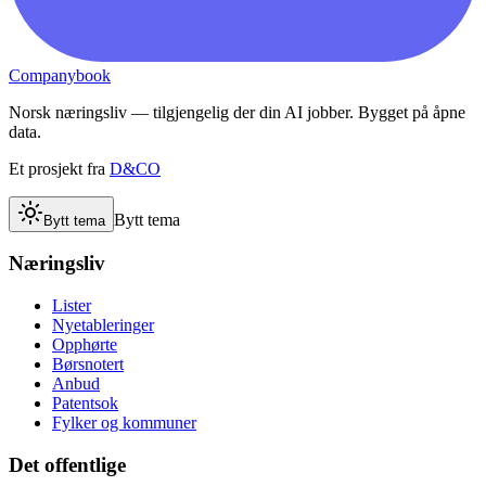
Companybook
Norsk næringsliv — tilgjengelig der din AI jobber. Bygget på åpne
data.
Et prosjekt fra
D&CO
Bytt tema
Bytt tema
Næringsliv
Lister
Nyetableringer
Opphørte
Børsnotert
Anbud
Patentsok
Fylker og kommuner
Det offentlige