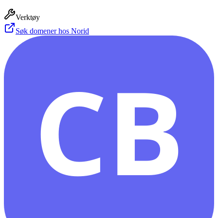
Verktøy
Søk domener hos Norid
CB