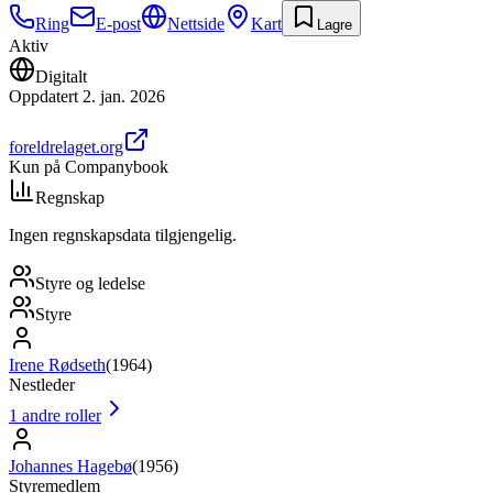
Ring
E-post
Nettside
Kart
Lagre
Aktiv
Digitalt
Oppdatert
2. jan. 2026
foreldrelaget.org
Kun på Companybook
Regnskap
Ingen regnskapsdata tilgjengelig.
Styre og ledelse
Styre
Irene Rødseth
(
1964
)
Nestleder
1
andre roller
Johannes Hagebø
(
1956
)
Styremedlem