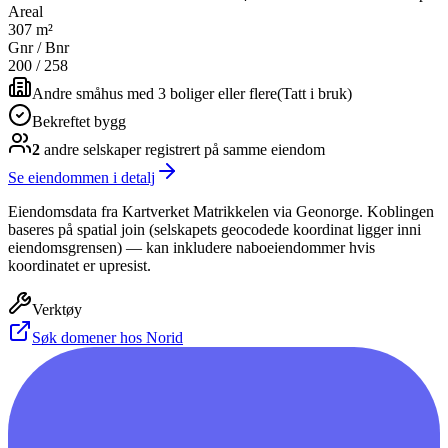
Areal
307 m²
Gnr / Bnr
200
/
258
Andre småhus med 3 boliger eller flere
(
Tatt i bruk
)
Bekreftet bygg
2
andre selskap
er
registrert på samme eiendom
Se eiendommen i detalj
Eiendomsdata fra Kartverket Matrikkelen via Geonorge. Koblingen
baseres på spatial join (selskapets geocodede koordinat ligger inni
eiendomsgrensen) — kan inkludere naboeiendommer hvis
koordinatet er upresist.
Verktøy
Søk domener hos Norid