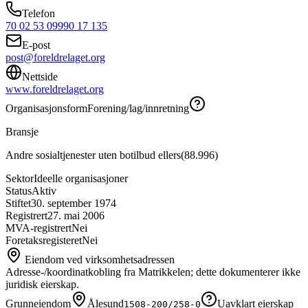
Telefon
70 02 53 09
990 17 135
E-post
post@foreldrelaget.org
Nettside
www.foreldrelaget.org
Organisasjonsform
Forening/lag/innretning
Bransje
Andre sosialtjenester uten botilbud ellers
(
88.996
)
Sektor
Ideelle organisasjoner
Status
Aktiv
Stiftet
30. september 1974
Registrert
27. mai 2006
MVA-registrert
Nei
Foretaksregisteret
Nei
Eiendom ved virksomhetsadressen
Adresse-/koordinatkobling fra Matrikkelen; dette dokumenterer ikke
juridisk eierskap.
Grunneiendom
Ålesund
Uavklart eierskap
1508-200/258-0