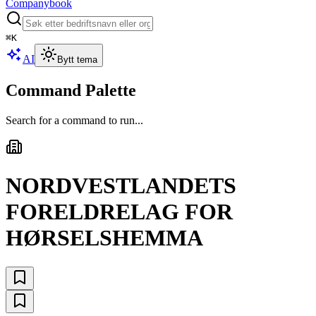
Companybook
⌘
K
AI
Bytt tema
Command Palette
Search for a command to run...
NORDVESTLANDETS
FORELDRELAG FOR
HØRSELSHEMMA