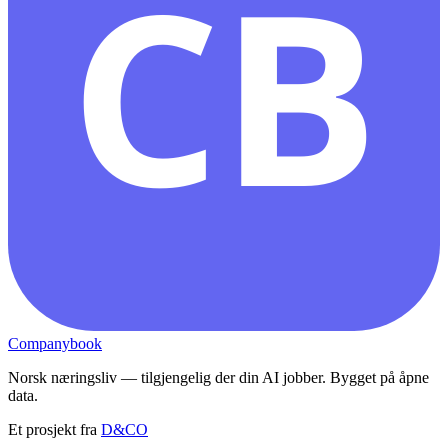
CB
Companybook
Norsk næringsliv — tilgjengelig der din AI jobber. Bygget på åpne
data.
Et prosjekt fra
D&CO