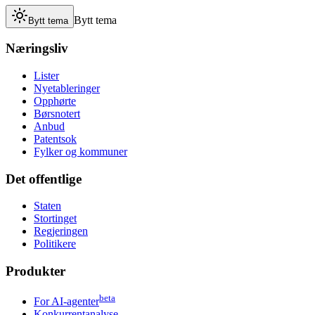
Bytt tema
Bytt tema
Næringsliv
Lister
Nyetableringer
Opphørte
Børsnotert
Anbud
Patentsok
Fylker og kommuner
Det offentlige
Staten
Stortinget
Regjeringen
Politikere
Produkter
beta
For AI-agenter
Konkurrentanalyse