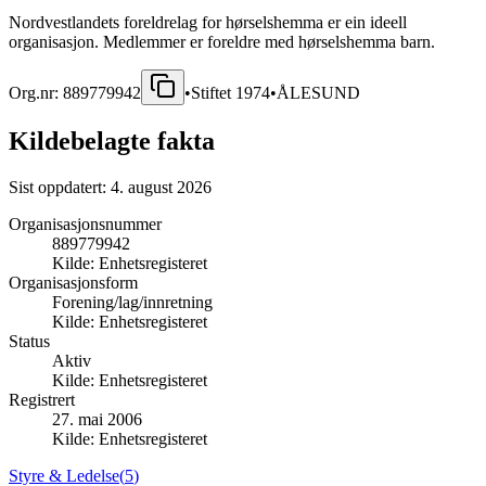
Nordvestlandets foreldrelag for hørselshemma er ein ideell
organisasjon. Medlemmer er foreldre med hørselshemma barn.
Org.nr:
889779942
•
Stiftet
1974
•
ÅLESUND
Kildebelagte fakta
Sist oppdatert:
4. august 2026
Organisasjonsnummer
889779942
Kilde:
Enhetsregisteret
Organisasjonsform
Forening/lag/innretning
Kilde:
Enhetsregisteret
Status
Aktiv
Kilde:
Enhetsregisteret
Registrert
27. mai 2006
Kilde:
Enhetsregisteret
Styre & Ledelse
(
5
)