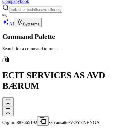
Companybook
⌘
K
AI
Bytt tema
Command Palette
Search for a command to run...
ECIT SERVICES AS AVD
BÆRUM
Org.nr:
887665192
•
35
ansatte
•
VØYENENGA