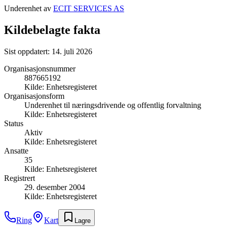
Underenhet av
ECIT SERVICES AS
Kildebelagte fakta
Sist oppdatert:
14. juli 2026
Organisasjonsnummer
887665192
Kilde:
Enhetsregisteret
Organisasjonsform
Underenhet til næringsdrivende og offentlig forvaltning
Kilde:
Enhetsregisteret
Status
Aktiv
Kilde:
Enhetsregisteret
Ansatte
35
Kilde:
Enhetsregisteret
Registrert
29. desember 2004
Kilde:
Enhetsregisteret
Ring
Kart
Lagre