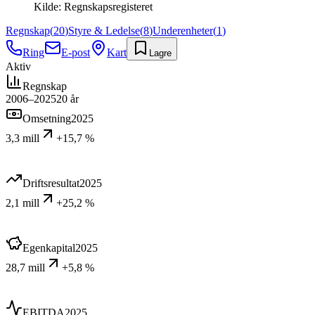
Kilde:
Regnskapsregisteret
Regnskap
(
20
)
Styre & Ledelse
(
8
)
Underenheter
(
1
)
Ring
E-post
Kart
Lagre
Aktiv
Regnskap
2006–2025
20
år
Omsetning
2025
3,3 mill
+15,7 %
Driftsresultat
2025
2,1 mill
+25,2 %
Egenkapital
2025
28,7 mill
+5,8 %
EBITDA
2025