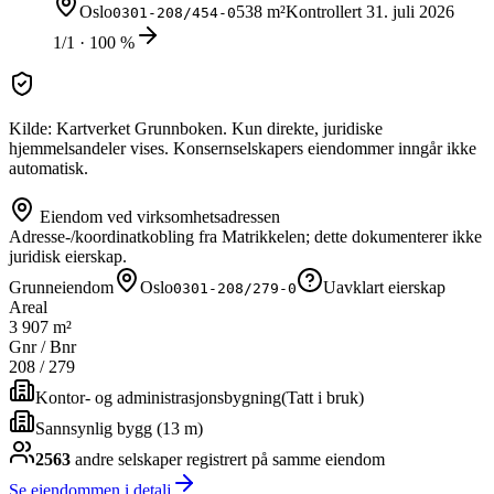
Oslo
538 m²
Kontrollert
31. juli 2026
0301-208/454-0
1/1 · 100 %
Kilde: Kartverket Grunnboken. Kun direkte, juridiske
hjemmelsandeler vises. Konsernselskapers eiendommer inngår ikke
automatisk.
Eiendom ved virksomhetsadressen
Adresse-/koordinatkobling fra Matrikkelen; dette dokumenterer ikke
juridisk eierskap.
Grunneiendom
Oslo
Uavklart eierskap
0301-208/279-0
Areal
3 907 m²
Gnr / Bnr
208
/
279
Kontor- og administrasjonsbygning
(
Tatt i bruk
)
Sannsynlig bygg (13 m)
2563
andre selskap
er
registrert på samme eiendom
Se eiendommen i detalj