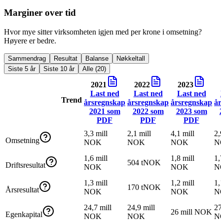
Marginer over tid
Hvor mye sitter virksomheten igjen med per krone i omsetning?
Høyere er bedre.
Sammendrag
Resultat
Balanse
Nøkkeltall
Siste 5 år
Siste 10 år
Alle (20)
2021
2022
2023
Last ned
Last ned
Last ned
Trend
årsregnskap
årsregnskap
årsregnskap
å
2021
som
2022
som
2023
som
PDF
PDF
PDF
3,3 mill
2,1 mill
4,1 mill
2,
Omsetning
NOK
NOK
NOK
N
1,6 mill
1,8 mill
1,
504 tNOK
Driftsresultat
NOK
NOK
N
1,3 mill
1,2 mill
1,
170 tNOK
Årsresultat
NOK
NOK
N
24,7 mill
24,9 mill
27
26 mill NOK
Egenkapital
NOK
NOK
N