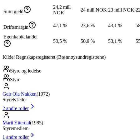
24,2 mill
24 mill NOK
23 mill NOK
2
Sum gjeld
NOK
47,1 %
23,6 %
43,1 %
5
Driftsmargin
Egenkapitalandel
50,5 %
50,9 %
53,1 %
5
Kilde: Regnskapsregisteret (Brønnøysundregistrene)
Styre og ledelse
Styre
Geir Ola Nakken
(
1972
)
Styrets leder
2
andre roller
Marit Ytterdal
(
1985
)
Styremedlem
1
andre roller