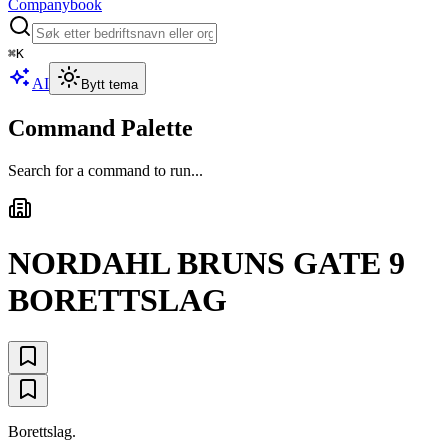
Companybook
⌘
K
AI
Bytt tema
Command Palette
Search for a command to run...
NORDAHL BRUNS GATE 9
BORETTSLAG
Borettslag.