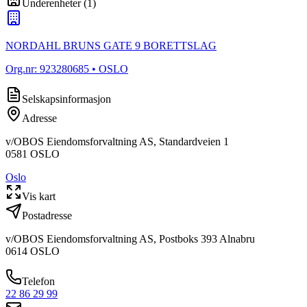
Underenheter
(
1
)
NORDAHL BRUNS GATE 9 BORETTSLAG
Org.nr:
923280685
• OSLO
Selskapsinformasjon
Adresse
v/OBOS Eiendomsforvaltning AS, Standardveien 1
0581
OSLO
Oslo
Vis kart
Postadresse
v/OBOS Eiendomsforvaltning AS, Postboks 393 Alnabru
0614
OSLO
Telefon
22 86 29 99