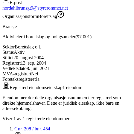
E-post
nordahlbrunsgt9@styrerommet.net
Organisasjonsform
Borettslag
Bransje
Aktiviteter i borettslag og boligsameier
(
97.001
)
Sektor
Borettslag o.l.
Status
Aktiv
Stiftet
20. august 2004
Registrert
13. sep. 2004
Vedtektsdato
8. juni 2021
MVA-registrert
Nei
Foretaksregisteret
Ja
Registrert eiendomseierskap
1
eiendom
Eiendommer der dette organisasjonsnummeret er registrert som
direkte hjemmelshaver. Dette er juridisk eierskap, ikke bare en
adressekobling.
Viser
1
av
1
registrerte eiendommer
Gnr.
208
/ bnr.
454