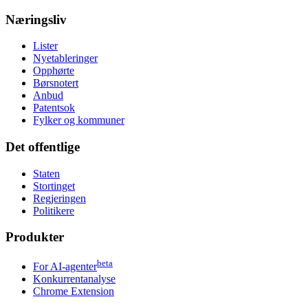
Næringsliv
Lister
Nyetableringer
Opphørte
Børsnotert
Anbud
Patentsok
Fylker og kommuner
Det offentlige
Staten
Stortinget
Regjeringen
Politikere
Produkter
beta
For AI-agenter
Konkurrentanalyse
Chrome Extension