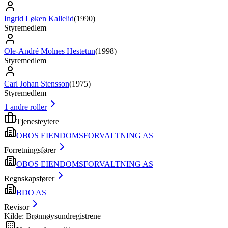
Ingrid Løken Kallelid
(
1990
)
Styremedlem
Ole-André Molnes Hestetun
(
1998
)
Styremedlem
Carl Johan Stensson
(
1975
)
Styremedlem
1
andre roller
Tjenesteytere
OBOS EIENDOMSFORVALTNING AS
Forretningsfører
OBOS EIENDOMSFORVALTNING AS
Regnskapsfører
BDO AS
Revisor
Kilde: Brønnøysundregistrene