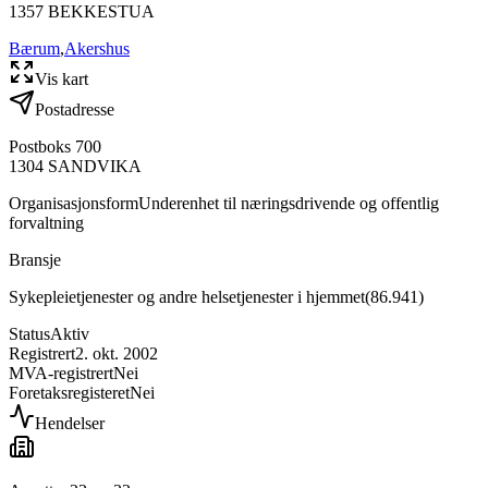
1357
BEKKESTUA
Bærum
,
Akershus
Vis kart
Postadresse
Postboks 700
1304
SANDVIKA
Organisasjonsform
Underenhet til næringsdrivende og offentlig
forvaltning
Bransje
Sykepleietjenester og andre helsetjenester i hjemmet
(
86.941
)
Status
Aktiv
Registrert
2. okt. 2002
MVA-registrert
Nei
Foretaksregisteret
Nei
Hendelser