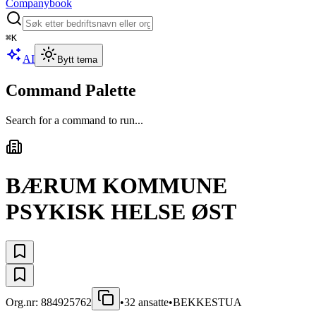
Companybook
⌘
K
AI
Bytt tema
Command Palette
Search for a command to run...
BÆRUM KOMMUNE
PSYKISK HELSE ØST
Org.nr:
884925762
•
32
ansatte
•
BEKKESTUA