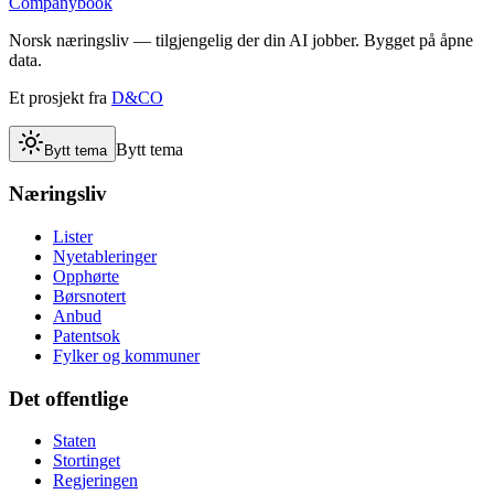
Companybook
Norsk næringsliv — tilgjengelig der din AI jobber. Bygget på åpne
data.
Et prosjekt fra
D&CO
Bytt tema
Bytt tema
Næringsliv
Lister
Nyetableringer
Opphørte
Børsnotert
Anbud
Patentsok
Fylker og kommuner
Det offentlige
Staten
Stortinget
Regjeringen