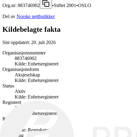
Org.nr:
883746902
•
Stiftet
2001
•
OSLO
Del av
Norske nettbutikker
Kildebelagte fakta
Sist oppdatert:
20. juli 2026
Organisasjonsnummer
883746902
Kilde:
Enhetsregisteret
Organisasjonsform
Aksjeselskap
Kilde:
Enhetsregisteret
Status
Aktiv
Kilde:
Enhetsregisteret
Registrert
3. oktober 2001
Kilde:
Enhetsregisteret
Regnskapsår
2024
Kilde:
Regnskapsregisteret
Omsetning