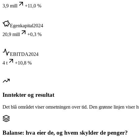
3,9 mill
+11,0 %
Egenkapital
2024
20,9 mill
+0,3 %
EBITDA
2024
4 t
+10,8 %
Inntekter og resultat
Det blå området viser omsetningen over tid. Den grønne linjen viser h
Balanse: hva eier de, og hvem skylder de penger?