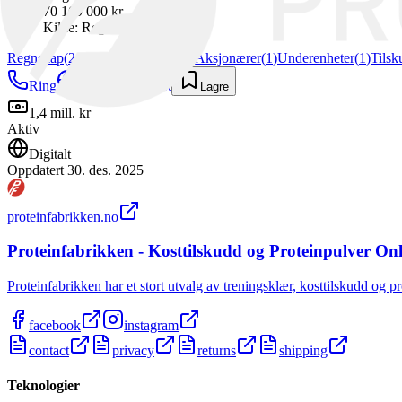
70 169 000 kr
Kilde:
Regnskapsregisteret
Regnskap
(
24
)
Styre & Ledelse
(
7
)
Aksjonærer
(
1
)
Underenheter
(
1
)
Tilsk
Ring
Nettside
Kart
Lagre
1,4 mill. kr
Aktiv
Digitalt
Oppdatert
30. des. 2025
proteinfabrikken.no
Proteinfabrikken - Kosttilskudd og Proteinpulver Onl
Proteinfabrikken har et stort utvalg av treningsklær, kosttilskudd og pr
facebook
instagram
contact
privacy
returns
shipping
Teknologier