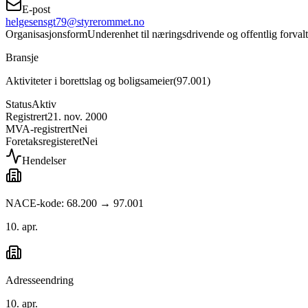
E-post
helgesensgt79@styrerommet.no
Organisasjonsform
Underenhet til næringsdrivende og offentlig forval
Bransje
Aktiviteter i borettslag og boligsameier
(
97.001
)
Status
Aktiv
Registrert
21. nov. 2000
MVA-registrert
Nei
Foretaksregisteret
Nei
Hendelser
NACE-kode: 68.200 → 97.001
10. apr.
Adresseendring
10. apr.