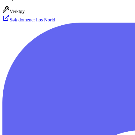
Verktøy
Søk domener hos Norid