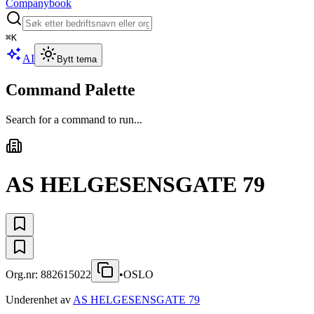
Companybook
⌘
K
AI
Bytt tema
Command Palette
Search for a command to run...
AS HELGESENSGATE 79
Org.nr:
882615022
•
OSLO
Underenhet av
AS HELGESENSGATE 79