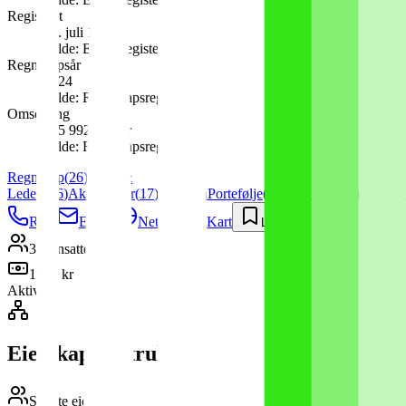
Registrert
13. juli 1999
Kilde:
Enhetsregisteret
Regnskapsår
2024
Kilde:
Regnskapsregisteret
Omsetning
195 992 000 kr
Kilde:
Regnskapsregisteret
Regnskap
(
26
)
Styre &
Ledelse
(
6
)
Aksjonærer
(
17
)
Konsern
Portefølje
(
3
)
Underenheter
(
1
)
Anbu
Ring
E-post
Nettside
Kart
Lagre
384
ansatte
100k kr
Aktiv
Eierskap & struktur
Største eiere