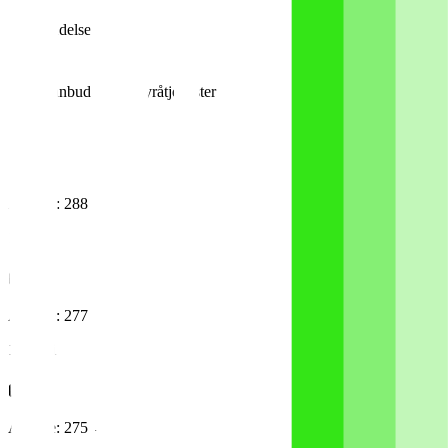
Hendelser
Tildelt anbud: Eventbyråtjenester
17. juli
Ansatte: 288 → 384
16. juli
Ansatte: 277 → 288
13. juni
Ansatte: 275 → 277