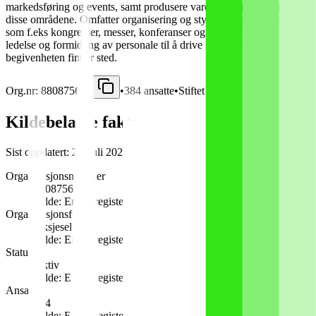
markedsføring og events, samt produsere varer og tjenester innenfor
disse områdene. Omfatter organisering og styring av arrangementer
som f.eks kongresser, messer, konferanser og møter med eller uten
ledelse og formidling av personale til å drive fasilitetene der
begivenheten finner sted.
Org.nr:
880875612
•
384
ansatte
•
Stiftet
1998
•
OSLO
Kildebelagte fakta
Sist oppdatert:
20. juli 2026
Organisasjonsnummer
880875612
Kilde:
Enhetsregisteret
Organisasjonsform
Aksjeselskap
Kilde:
Enhetsregisteret
Status
Aktiv
Kilde:
Enhetsregisteret
Ansatte
384
Kilde:
Enhetsregisteret