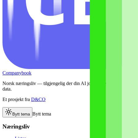
Companybook
Norsk næringsliv — tilgjengelig der din AI jobber. Bygget på åpne
data.
Et prosjekt fra
D&CO
Bytt tema
Bytt tema
Næringsliv