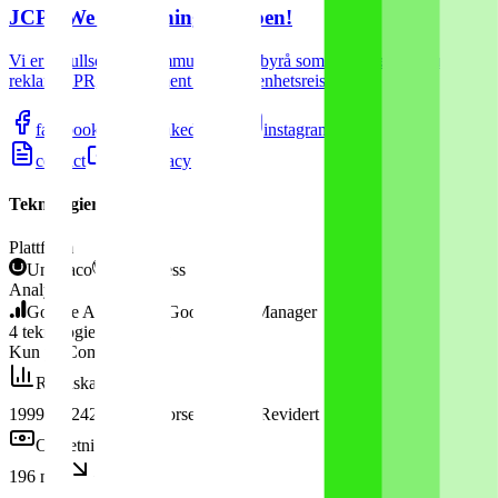
JCP - We make things happen!
Vi er et fullservice kommunikasjonsbyrå som tilbyr tjenester innen
reklame, PR, arrangement og begivenhetsreiser.
facebook
linkedin
instagram
contact
privacy
Teknologier
Plattform
Umbraco
WordPress
Analyse
Google Analytics
Google Tag Manager
4
teknologier
oppdaget
Kun på Companybook
Regnskap
1999–2024
26
år
Morselskap
Revidert
Omsetning
2024
196 mill
−15,1 %