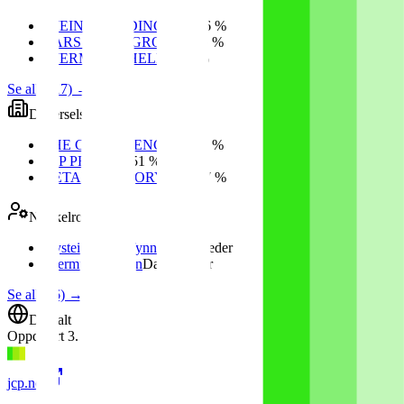
GJEINE HOLDING AS
52.6 %
LARS TERJE GRORUD
15 %
GJERMUND HELLAN
5 %
Se alle (17)
→
Datterselskaper
SHE CONFERENCE AS
51 %
JCP PRAD AS
51 %
RETAIL FACTORY AS
24.7 %
Nøkkelroller
Øystein Lasse Tynning
Styreleder
Gjermund Hellan
Daglig leder
Se alle (6)
→
Digitalt
Oppdatert
3. jan. 2026
jcp.no