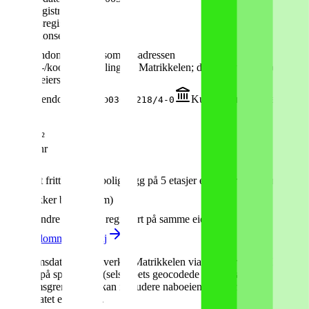
MVA-registrert
Ja
Foretaksregisteret
Ja
Del av konsern
Ja
Eiendom ved virksomhetsadressen
Adresse-/koordinatkobling fra Matrikkelen; dette dokumenterer ikke
juridisk eierskap.
Grunneiendom
Oslo
Kulturminne
Uavklart
0301-218/4-0
eierskap
Areal
2 008 m²
Gnr / Bnr
218
/
4
Stort frittliggende boligbygg på 5 etasjer eller mer
(
Tatt i bruk
)
Usikker bygg (33 m)
21
andre selskap
er
registrert på samme eiendom
Se eiendommen i detalj
Eiendomsdata fra Kartverket Matrikkelen via Geonorge. Koblingen
baseres på spatial join (selskapets geocodede koordinat ligger inni
eiendomsgrensen) — kan inkludere naboeiendommer hvis
koordinatet er upresist.