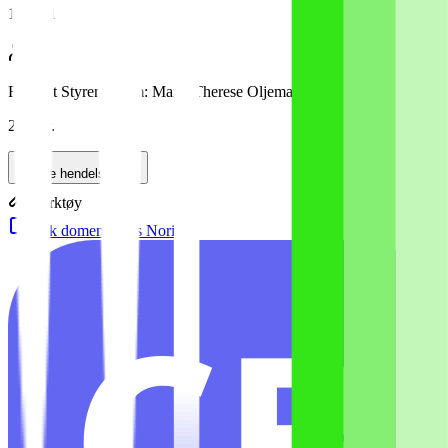
13. mai
Fratrådt Styremedlem: Maria Therese Oljemark
28. apr.
Se alle hendelser
Verktøy
Søk domener hos Norid
CB