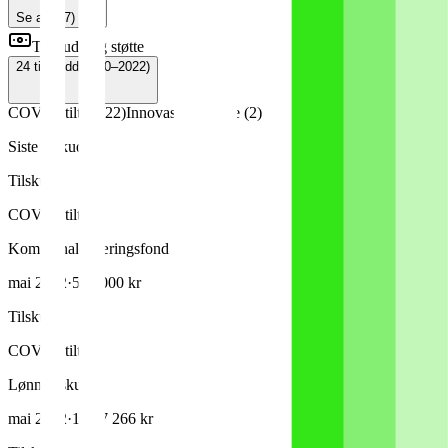
Se alle
(
7
)
Tilskudd og støtte
24
tilskudd
(
2020–2022
)
COVID-tiltak
(
22
)
Innovasjon Norge
(
2
)
Siste tilskudd
Tilskudd
COVID-tiltak
Kommunale næringsfond
mai 2022
·
500 000 kr
Tilskudd
COVID-tiltak
Lønnstilskudd
mai 2022
·
1 287 266 kr