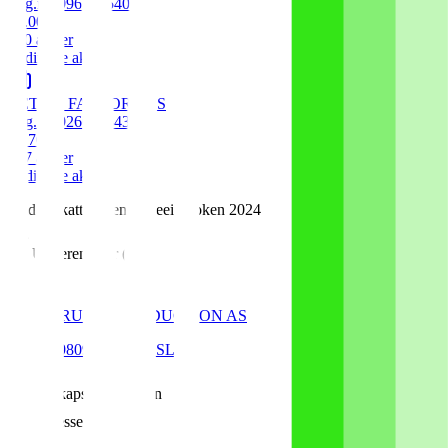
Org.nr:
996081540
51.00
%
510
aksjer
Ordinære aksjer
RETAIL FACTORY AS
Org.nr:
926087843
24.70
%
247
aksjer
Ordinære aksjer
Kilde: Skatteetaten aksjeeierboken 2024
Underenheter
(
1
)
JUST CRUZIN' PRODUCTION AS
Org.nr:
980928802
• OSLO
Selskapsinformasjon
Adresse