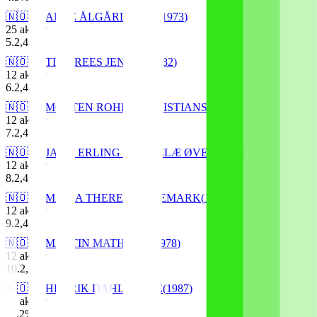
🇳🇴
ARVE ÅLGÅRDSTAD
(
1973
)
25
aksjer
5
.
2,4
%
🇳🇴
TINE REES JENSEN
(
1982
)
12
aksjer
6
.
2,4
%
🇳🇴
MORTEN ROHDE CHRISTIANSEN
(
1980
)
12
aksjer
7
.
2,4
%
🇳🇴
JAHN ERLING MEGGELÆ ØVERLI
(
1980
)
12
aksjer
8
.
2,4
%
🇳🇴
MARIA THERESE OLJEMARK
(
1983
)
12
aksjer
9
.
2,4
%
🇳🇴
MARTIN MATHISEN
(
1978
)
12
aksjer
10
.
2,4
%
🇳🇴
HENRIK DAHL VISLIE
(
1987
)
12
aksjer
11
.
2
%