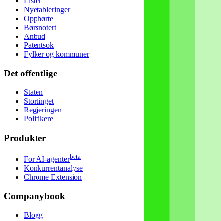
Lister
Nyetableringer
Opphørte
Børsnotert
Anbud
Patentsok
Fylker og kommuner
Det offentlige
Staten
Stortinget
Regjeringen
Politikere
Produkter
beta
For AI-agenter
Konkurrentanalyse
Chrome Extension
Companybook
Blogg