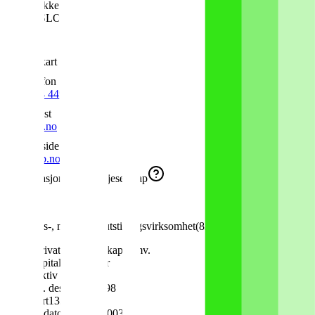
Akersbakken 10
0172
OSLO
Oslo
Vis kart
Telefon
22 42 44 44
98299900
E-post
jcp@jcp.no
Nettside
www.jcp.no
Organisasjonsform
Aksjeselskap
Bransje
Kongress-, messe- og utstillingsvirksomhet
(
82.300
)
Sektor
Private aksjeselskaper mv.
Aksjekapital
100 000 kr
Status
Aktiv
Stiftet
26. desember 1998
Registrert
13. juli 1999
Vedtektsdato
28. nov. 2003