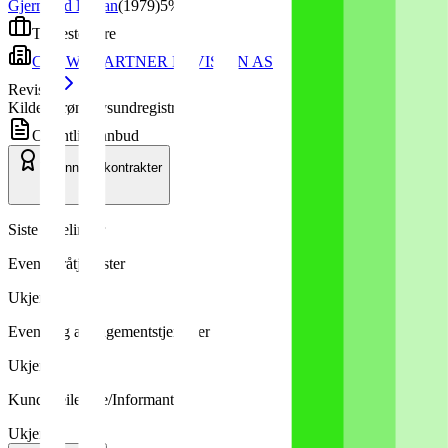
Gjermund Hellan
(
1979
)
5%
Tjenesteytere
CROWE PARTNER REVISJON AS
Revisor
Kilde: Brønnøysundregistrene
Offentlige anbud
7
vunnede kontrakter
Siste tildelinger
Eventbyråtjenester
Ukjent
Event- og arrangementstjenester
Ukjent
Kundeveiledere/Informanter
Ukjent