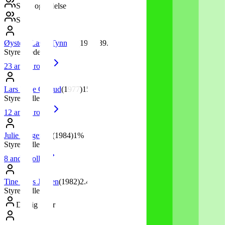
Styre og ledelse
Styre
Øystein Lasse Tynning
(
1972
)
39.5%
Styrets leder
23
andre roller
Lars Terje Grorud
(
1977
)
15%
Styremedlem
12
andre roller
Julie Torgersen
(
1984
)
1%
Styremedlem
8
andre roller
Tine Rees Jensen
(
1982
)
2.4%
Styremedlem
Daglig leder