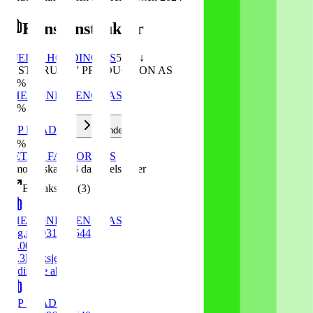
Konsernstruktur
GJEINE HOLDING AS
53
% ↓
JUST CRUZIN' PRODUCTION AS
51
%
SHE CONFERENCE AS
51
%
JCP PRAD AS
1
under
25
%
RETAIL FACTORY AS
1
morselskap
·
4
datterselskap
er
Eier aksjer i
(
3
)
SHE CONFERENCE AS
Org.nr:
931749544
51.00
%
15.3K
aksjer
Ordinære aksjer
JCP PRAD AS