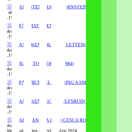
🇳🇴
ARE STEMSHAUG BORNSTEIN
(
1987
)
10
aksjer
12
.
1
%
🇳🇴
PÅL MATHISEN
(
1979
)
5
aksjer
13
.
1
%
🇳🇴
ANNIKEN SOLLIEN SLETTEN
(
1986
)
5
aksjer
14
.
1
%
🇳🇴
JULIE TORGERSEN
(
1984
)
5
aksjer
15
.
1
%
🇳🇴
PÅL MICHAEL RØNNING AAMODT
(
1979
)
5
aksjer
16
.
1
%
🇳🇴
ANNIKEN CECILIE ULFSRUD
(
1990
)
5
aksjer
17
.
1
%
🇳🇴
ALEXANDRA FRANCESCA ROOS
(
1991
)
5
aksjer
Kilde: Skatteetaten aksjeeierboken 2024