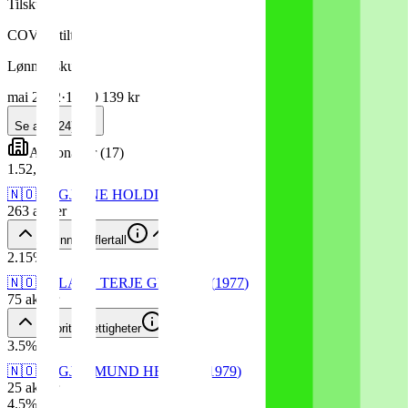
Tilskudd
COVID-tiltak
Lønnstilskudd
mai 2022
·
1 280 139 kr
Se alle
(
24
)
Aksjonærer
(
17
)
1
.
52,6
%
🇳🇴
GJEINE HOLDING AS
263
aksjer
Alminnelig flertall
2
.
15
%
🇳🇴
LARS TERJE GRORUD
(
1977
)
75
aksjer
Minoritetsrettigheter
3
.
5
%
🇳🇴
GJERMUND HELLAN
(
1979
)
25
aksjer
4
.
5
%