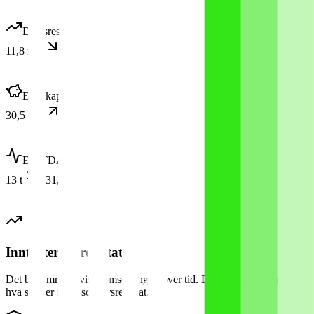
Driftsresultat
2024
11,8 mill
−33,4 %
Egenkapital
2024
30,5 mill
+3,0 %
EBITDA
2024
13 t
−31,4 %
Inntekter og resultat
Det blå området viser omsetningen over tid. Den grønne linjen viser
hva som er igjen som årsresultat.