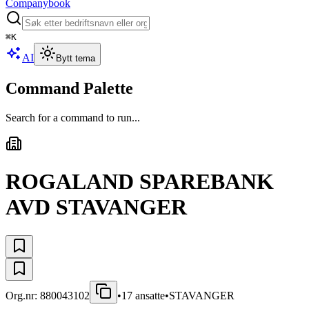
Companybook
⌘
K
AI
Bytt tema
Command Palette
Search for a command to run...
ROGALAND SPAREBANK
AVD STAVANGER
Org.nr:
880043102
•
17
ansatte
•
STAVANGER