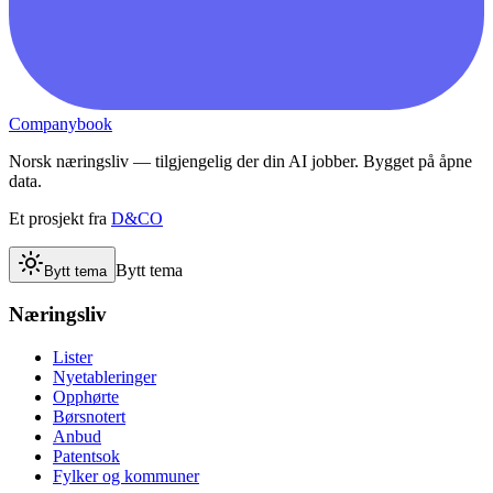
Companybook
Norsk næringsliv — tilgjengelig der din AI jobber. Bygget på åpne
data.
Et prosjekt fra
D&CO
Bytt tema
Bytt tema
Næringsliv
Lister
Nyetableringer
Opphørte
Børsnotert
Anbud
Patentsok
Fylker og kommuner