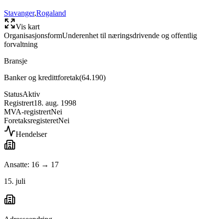
Stavanger
,
Rogaland
Vis kart
Organisasjonsform
Underenhet til næringsdrivende og offentlig
forvaltning
Bransje
Banker og kredittforetak
(
64.190
)
Status
Aktiv
Registrert
18. aug. 1998
MVA-registrert
Nei
Foretaksregisteret
Nei
Hendelser
Ansatte: 16 → 17
15. juli