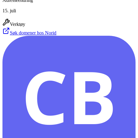
Adresseendring
15. juli
Verktøy
Søk domener hos Norid
CB