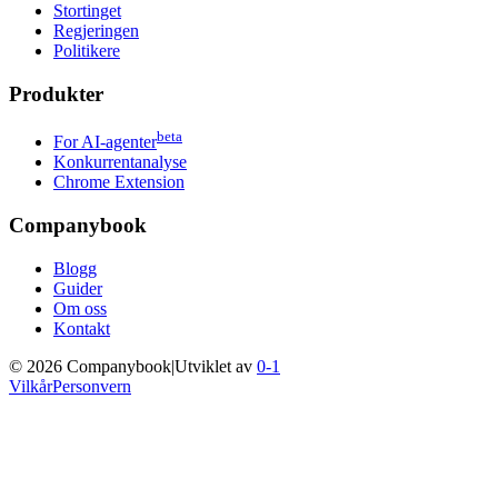
Stortinget
Regjeringen
Politikere
Produkter
beta
For AI-agenter
Konkurrentanalyse
Chrome Extension
Companybook
Blogg
Guider
Om oss
Kontakt
©
2026
Companybook
|
Utviklet av
0-1
Vilkår
Personvern