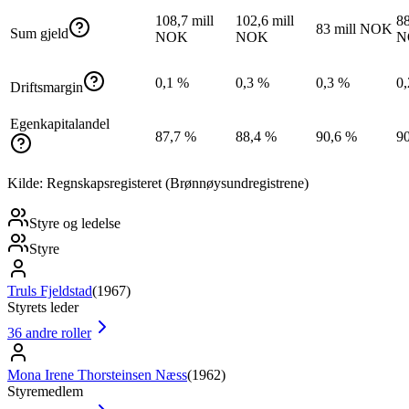
108,7 mill
102,6 mill
88
83 mill NOK
Sum gjeld
NOK
NOK
N
0,1 %
0,3 %
0,3 %
0
Driftsmargin
Egenkapitalandel
87,7 %
88,4 %
90,6 %
9
Kilde: Regnskapsregisteret (Brønnøysundregistrene)
Styre og ledelse
Styre
Truls Fjeldstad
(
1967
)
Styrets leder
36
andre roller
Mona Irene Thorsteinsen Næss
(
1962
)
Styremedlem