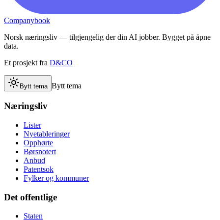
Companybook
Norsk næringsliv — tilgjengelig der din AI jobber. Bygget på åpne
data.
Et prosjekt fra
D&CO
Bytt tema
Bytt tema
Næringsliv
Lister
Nyetableringer
Opphørte
Børsnotert
Anbud
Patentsok
Fylker og kommuner
Det offentlige
Staten