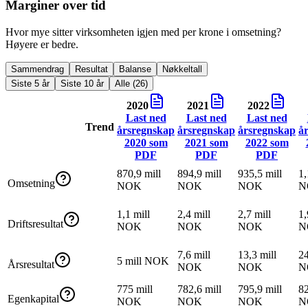
Marginer over tid
Hvor mye sitter virksomheten igjen med per krone i omsetning?
Høyere er bedre.
Sammendrag
Resultat
Balanse
Nøkkeltall
Siste 5 år
Siste 10 år
Alle (26)
2020
2021
2022
Last ned
Last ned
Last ned
Trend
årsregnskap
årsregnskap
årsregnskap
å
2020
som
2021
som
2022
som
PDF
PDF
PDF
870,9 mill
894,9 mill
935,5 mill
1,
Omsetning
NOK
NOK
NOK
N
1,1 mill
2,4 mill
2,7 mill
1,
Driftsresultat
NOK
NOK
NOK
N
7,6 mill
13,3 mill
24
5 mill NOK
Årsresultat
NOK
NOK
N
775 mill
782,6 mill
795,9 mill
82
Egenkapital
NOK
NOK
NOK
N