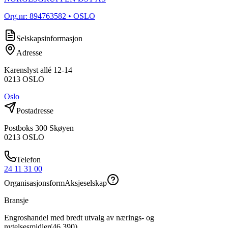
Org.nr:
894763582
• OSLO
Selskapsinformasjon
Adresse
Karenslyst allé 12-14
0213
OSLO
Oslo
Postadresse
Postboks 300 Skøyen
0213
OSLO
Telefon
24 11 31 00
Organisasjonsform
Aksjeselskap
Bransje
Engroshandel med bredt utvalg av nærings- og
nytelsesmidler
(
46.390
)