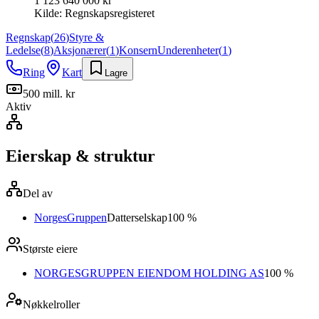
1 123 640 000 kr
Kilde:
Regnskapsregisteret
Regnskap
(
26
)
Styre &
Ledelse
(
8
)
Aksjonærer
(
1
)
Konsern
Underenheter
(
1
)
Ring
Kart
Lagre
500 mill. kr
Aktiv
Eierskap & struktur
Del av
NorgesGruppen
Datterselskap
100 %
Største eiere
NORGESGRUPPEN EIENDOM HOLDING AS
100 %
Nøkkelroller