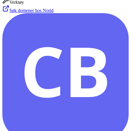
Verktøy
Søk domener hos Norid
CB