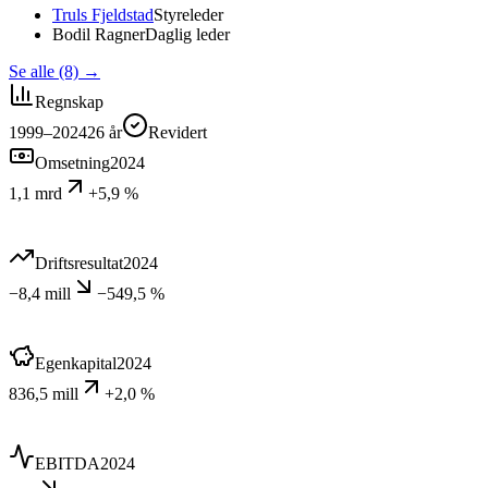
Truls Fjeldstad
Styreleder
Bodil Ragner
Daglig leder
Se alle (8)
→
Regnskap
1999–2024
26
år
Revidert
Omsetning
2024
1,1 mrd
+5,9 %
Driftsresultat
2024
−8,4 mill
−549,5 %
Egenkapital
2024
836,5 mill
+2,0 %
EBITDA
2024