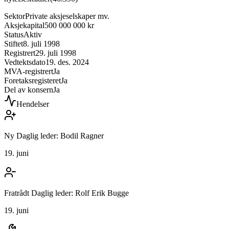
Sektor
Private aksjeselskaper mv.
Aksjekapital
500 000 000 kr
Status
Aktiv
Stiftet
8. juli 1998
Registrert
29. juli 1998
Vedtektsdato
19. des. 2024
MVA-registrert
Ja
Foretaksregisteret
Ja
Del av konsern
Ja
Hendelser
Ny Daglig leder: Bodil Ragner
19. juni
Fratrådt Daglig leder: Rolf Erik Bugge
19. juni