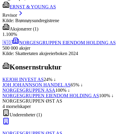
ERNST & YOUNG AS
Revisor
Kilde: Brønnøysundregistrene
Aksjonærer
(
1
)
1
.
100
%
🇳🇴
NORGESGRUPPEN EIENDOM HOLDING AS
500 000
aksjer
Kilde: Skatteetaten aksjeeierboken 2024
Konsernstruktur
KEJOH INVEST AS
24
% ↓
JOH JOHANNSON HANDEL AS
65
% ↓
NORGESGRUPPEN ASA
100
% ↓
NORGESGRUPPEN EIENDOM HOLDING AS
100
% ↓
NORGESGRUPPEN ØST AS
4
morselskap
er
Underenheter
(
1
)
NORGESGRUPPEN ØST AS