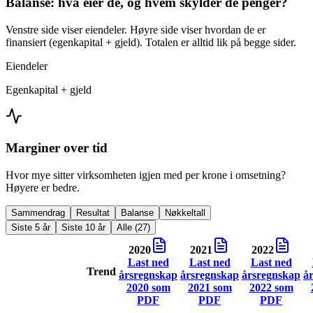
Balanse: hva eier de, og hvem skylder de penger?
Venstre side viser eiendeler. Høyre side viser hvordan de er
finansiert (egenkapital + gjeld). Totalen er alltid lik på begge sider.
Eiendeler
Egenkapital + gjeld
Marginer over tid
Hvor mye sitter virksomheten igjen med per krone i omsetning?
Høyere er bedre.
Sammendrag
Resultat
Balanse
Nøkkeltall
Siste 5 år
Siste 10 år
Alle (27)
2020
2021
2022
Last ned
Last ned
Last ned
Trend
årsregnskap
årsregnskap
årsregnskap
å
2020
som
2021
som
2022
som
PDF
PDF
PDF