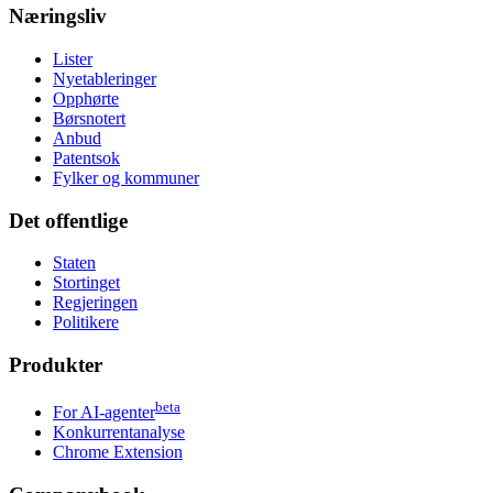
Næringsliv
Lister
Nyetableringer
Opphørte
Børsnotert
Anbud
Patentsok
Fylker og kommuner
Det offentlige
Staten
Stortinget
Regjeringen
Politikere
Produkter
beta
For AI-agenter
Konkurrentanalyse
Chrome Extension