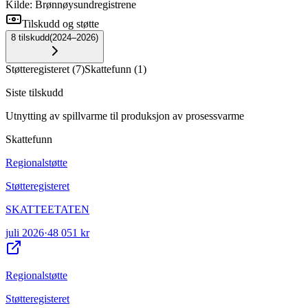
Kilde: Brønnøysundregistrene
Tilskudd og støtte
8
tilskudd
(
2024–2026
)
Støtteregisteret
(
7
)
Skattefunn
(
1
)
Siste tilskudd
Utnytting av spillvarme til produksjon av prosessvarme
Skattefunn
Regionalstøtte
Støtteregisteret
SKATTEETATEN
juli 2026
·
48 051 kr
Regionalstøtte
Støtteregisteret