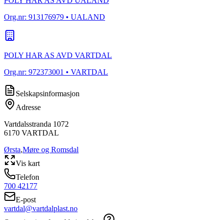
POLY HAR AS AVD UALAND
Org.nr:
913176979
• UALAND
POLY HAR AS AVD VARTDAL
Org.nr:
972373001
• VARTDAL
Selskapsinformasjon
Adresse
Vartdalsstranda 1072
6170
VARTDAL
Ørsta
,
Møre og Romsdal
Vis kart
Telefon
700 42177
E-post
vartdal@vartdalplast.no