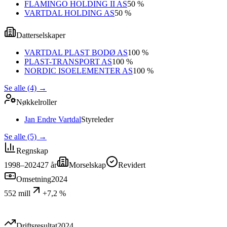
FLAMINGO HOLDING II AS
50 %
VARTDAL HOLDING AS
50 %
Datterselskaper
VARTDAL PLAST BODØ AS
100 %
PLAST-TRANSPORT AS
100 %
NORDIC ISOELEMENTER AS
100 %
Se alle (4)
→
Nøkkelroller
Jan Endre Vartdal
Styreleder
Se alle (5)
→
Regnskap
1998–2024
27
år
Morselskap
Revidert
Omsetning
2024
552 mill
+7,2 %
Driftsresultat
2024