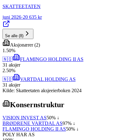
SKATTEETATEN
juni 2026
·
20 635 kr
Se alle
(
8
)
Aksjonærer
(
2
)
1
.
50
%
🇳🇴
FLAMINGO HOLDING II AS
31
aksjer
2
.
50
%
🇳🇴
VARTDAL HOLDING AS
31
aksjer
Kilde: Skatteetaten aksjeeierboken 2024
Konsernstruktur
VISION INVEST AS
50
% ↓
BRØDRENE VARTDAL AS
97
% ↓
FLAMINGO HOLDING II AS
50
% ↓
POLY HAR AS