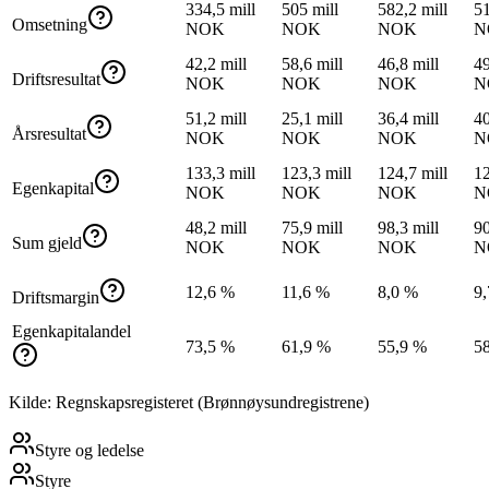
334,5 mill
505 mill
582,2 mill
51
Omsetning
NOK
NOK
NOK
N
42,2 mill
58,6 mill
46,8 mill
49
Driftsresultat
NOK
NOK
NOK
N
51,2 mill
25,1 mill
36,4 mill
40
Årsresultat
NOK
NOK
NOK
N
133,3 mill
123,3 mill
124,7 mill
12
Egenkapital
NOK
NOK
NOK
N
48,2 mill
75,9 mill
98,3 mill
90
Sum gjeld
NOK
NOK
NOK
N
12,6 %
11,6 %
8,0 %
9
Driftsmargin
Egenkapitalandel
73,5 %
61,9 %
55,9 %
5
Kilde: Regnskapsregisteret (Brønnøysundregistrene)
Styre og ledelse
Styre