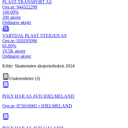
PLAST-TRANSPORT AS
Org.nr:
944322299
100.00
%
200
aksjer
Ordinære aksjer
VARTDAL PLAST STEIGEN AS
Org.nr:
920295096
65.00
%
19.5K
aksjer
Ordinære aksjer
Kilde: Skatteetaten aksjeeierboken 2024
Underenheter
(
3
)
POLY HAR AS AVD HJELMELAND
Org.nr:
872016082
• HJELMELAND