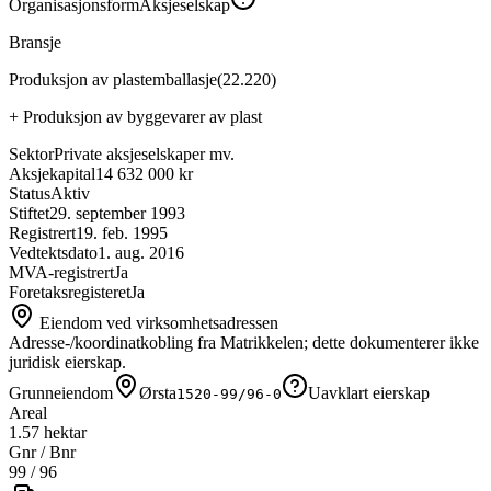
Organisasjonsform
Aksjeselskap
Bransje
Produksjon av plastemballasje
(
22.220
)
+
Produksjon av byggevarer av plast
Sektor
Private aksjeselskaper mv.
Aksjekapital
14 632 000 kr
Status
Aktiv
Stiftet
29. september 1993
Registrert
19. feb. 1995
Vedtektsdato
1. aug. 2016
MVA-registrert
Ja
Foretaksregisteret
Ja
Eiendom ved virksomhetsadressen
Adresse-/koordinatkobling fra Matrikkelen; dette dokumenterer ikke
juridisk eierskap.
Grunneiendom
Ørsta
Uavklart eierskap
1520-99/96-0
Areal
1.57 hektar
Gnr / Bnr
99
/
96