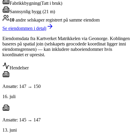
Fabrikkbygning
(
Tatt i bruk
)
Sannsynlig bygg (21 m)
10
andre selskap
er
registrert på samme eiendom
Se eiendommen i detalj
Eiendomsdata fra Kartverket Matrikkelen via Geonorge. Koblingen
baseres på spatial join (selskapets geocodede koordinat ligger inni
eiendomsgrensen) — kan inkludere naboeiendommer hvis
koordinatet er upresist.
Hendelser
Ansatte: 147 → 150
16. juli
Ansatte: 145 → 147
13. juni