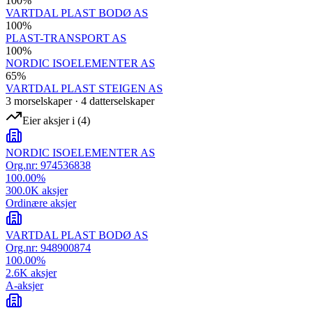
100
%
VARTDAL PLAST BODØ AS
100
%
PLAST-TRANSPORT AS
100
%
NORDIC ISOELEMENTER AS
65
%
VARTDAL PLAST STEIGEN AS
3
morselskap
er
·
4
datterselskap
er
Eier aksjer i
(
4
)
NORDIC ISOELEMENTER AS
Org.nr:
974536838
100.00
%
300.0K
aksjer
Ordinære aksjer
VARTDAL PLAST BODØ AS
Org.nr:
948900874
100.00
%
2.6K
aksjer
A-aksjer