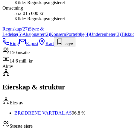
Kilde:
Regnskapsregisteret
Omsetning
552 015 000 kr
Kilde:
Regnskapsregisteret
Regnskap
(
27
)
Styre &
Ledelse
(
5
)
Aksjonærer
(
2
)
Konsern
Portefølje
(
4
)
Underenheter
(
3
)
Tilsku
Ring
E-post
Kart
Lagre
150
ansatte
14,6 mill. kr
Aktiv
Eierskap & struktur
Eies av
BRØDRENE VARTDAL AS
96.8 %
Største eiere