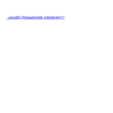
r
(
1
)
Tilskudd
(
1
)
Immaterielle rettigheter
(
1
)