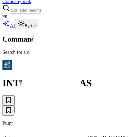
Companybook
⌘
K
AI
Bytt tema
Command Palette
Search for a command to run...
INTEC PUMPER AS
Pumpebedrift.