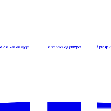
s oss kan du kjøpe pumper, reservedeler og pumpestasjoner på prosjekt