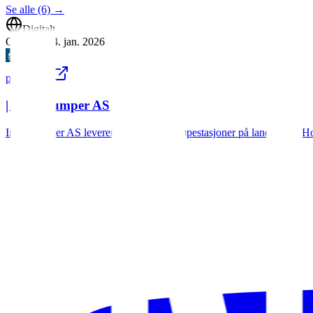
Se alle (6)
→
Digitalt
Oppdatert
4. jan. 2026
pumper.no
| Intec Pumper AS
Intec Pumper AS leverer pumper og pumpestasjoner på landsbasis. Ho