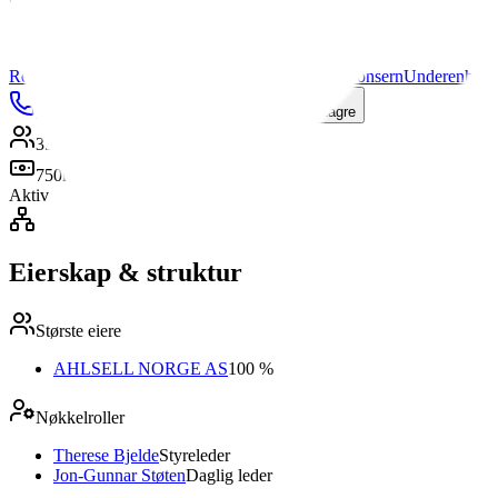
221 767 000 kr
Kilde:
Regnskapsregisteret
Regnskap
(
28
)
Styre & Ledelse
(
6
)
Aksjonærer
(
1
)
Konsern
Underenhete
Ring
E-post
Nettside
Kart
Lagre
35
ansatte
750k kr
Aktiv
Eierskap & struktur
Største eiere
AHLSELL NORGE AS
100 %
Nøkkelroller
Therese Bjelde
Styreleder
Jon-Gunnar Støten
Daglig leder