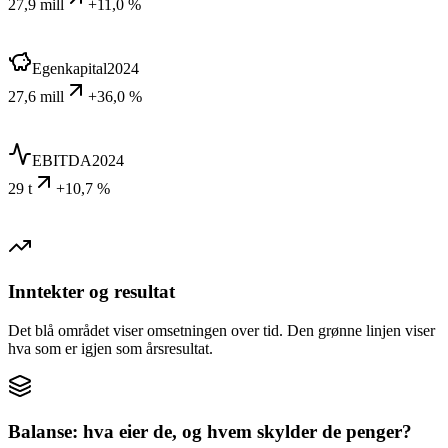
27,9 mill
+11,0 %
Egenkapital
2024
27,6 mill
+36,0 %
EBITDA
2024
29 t
+10,7 %
Inntekter og resultat
Det blå området viser omsetningen over tid. Den grønne linjen viser
hva som er igjen som årsresultat.
Balanse: hva eier de, og hvem skylder de penger?