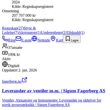
2024
Kilde:
Regnskapsregisteret
Omsetning
207 707 000 kr
Kilde:
Regnskapsregisteret
Regnskap
(
27
)
Styre &
Ledelse
(
7
)
Aksjonærer
(
1
)
Underenheter
(
2
)
Tilskudd
(
1
)
Ring
E-post
Nettside
Kart
Lagre
37
ansatte
100k kr
Aktiv
Digitalt
Oppdatert
2. jan. 2026
fagerberg.no
Leverandør av ventiler m.m. | Sigum Fagerberg AS
Ventiler, Aktuatorer og Instrumenter. Leverandør og rådgiver for
norsk prosessteknikk | Sigum Fagerberg AS