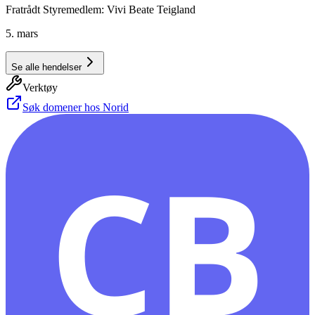
Fratrådt Styremedlem: Vivi Beate Teigland
5. mars
Se alle hendelser
Verktøy
Søk domener hos Norid
CB