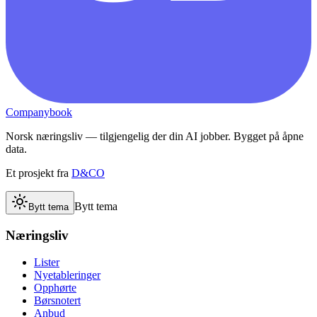
Companybook
Norsk næringsliv — tilgjengelig der din AI jobber. Bygget på åpne
data.
Et prosjekt fra
D&CO
Bytt tema
Bytt tema
Næringsliv
Lister
Nyetableringer
Opphørte
Børsnotert
Anbud