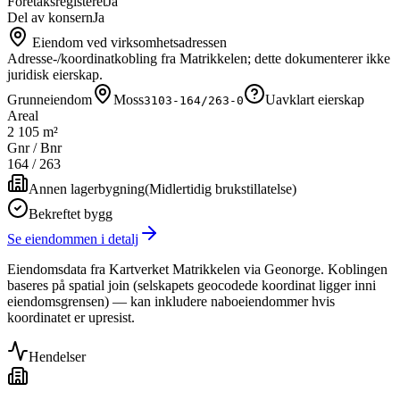
Foretaksregisteret
Ja
Del av konsern
Ja
Eiendom ved virksomhetsadressen
Adresse-/koordinatkobling fra Matrikkelen; dette dokumenterer ikke
juridisk eierskap.
Grunneiendom
Moss
Uavklart eierskap
3103-164/263-0
Areal
2 105 m²
Gnr / Bnr
164
/
263
Annen lagerbygning
(
Midlertidig brukstillatelse
)
Bekreftet bygg
Se eiendommen i detalj
Eiendomsdata fra Kartverket Matrikkelen via Geonorge. Koblingen
baseres på spatial join (selskapets geocodede koordinat ligger inni
eiendomsgrensen) — kan inkludere naboeiendommer hvis
koordinatet er upresist.
Hendelser