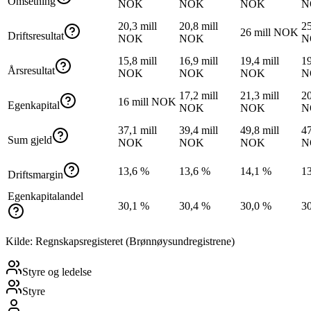
Omsetning
NOK
NOK
NOK
N
20,3 mill
20,8 mill
25
26 mill NOK
Driftsresultat
NOK
NOK
N
15,8 mill
16,9 mill
19,4 mill
19
Årsresultat
NOK
NOK
NOK
N
17,2 mill
21,3 mill
20
16 mill NOK
Egenkapital
NOK
NOK
N
37,1 mill
39,4 mill
49,8 mill
47
Sum gjeld
NOK
NOK
NOK
N
13,6 %
13,6 %
14,1 %
1
Driftsmargin
Egenkapitalandel
30,1 %
30,4 %
30,0 %
3
Kilde: Regnskapsregisteret (Brønnøysundregistrene)
Styre og ledelse
Styre