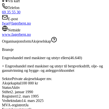
Vis kart
Telefon
69 35 55 30
E-post
fwa@fagerberg.no
Nettside
www.fagerberg.no
Organisasjonsform
Aksjeselskap
Bransje
Engroshandel med maskiner og utstyr ellers
(
46.640
)
+
Engroshandel med maskiner og utstyr til bergverksdrift, olje- og
gassutvinning og bygge- og anleggsvirksomhet
Sektor
Private aksjeselskaper mv.
Aksjekapital
100 000 kr
Status
Aktiv
Stiftet
2. januar 1990
Registrert
12. mars 1995
Vedtektsdato
14. mars 2025
MVA-registrert
Ja