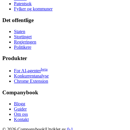
Patentsok
Fylker og kommuner
Det offentlige
Staten
Stortinget
Regjeringen
Politikere
Produkter
beta
For AI-agenter
Konkurrentanalyse
Chrome Extension
Companybook
Blogg
Guider
Om oss
Kontakt
©
2026
Companybook
|
Utviklet av
0-1