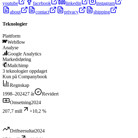
youtube
facebook
linkedin
instagram
about
contact
privacy
shipping
Teknologier
Plattform
Webflow
Analyse
Google Analytics
Markedsføring
Mailchimp
3
teknologier
oppdaget
Kun på Companybook
Regnskap
1998–2024
27
år
Revidert
Omsetning
2024
207,7 mill
+10,2 %
Driftsresultat
2024