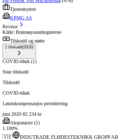
Pär Fredrik Von Wachenfeldt
(
1976
)
Tjenesteytere
KPMG AS
Revisor
Kilde: Brønnøysundregistrene
Tilskudd og støtte
1
tilskudd
(
2020
)
COVID-tiltak
(
1
)
Siste tilskudd
Tilskudd
COVID-tiltak
Lønnskompensasjon permittering
juni 2020
·
82 234 kr
Aksjonærer
(
1
)
1
.
100
%
🇸🇪
INDUTRADE FLØDESTEKNIKK GROPP AB