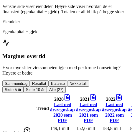
Venstre side viser eiendeler. Høyre side viser hvordan de er
finansiert (egenkapital + gjeld). Totalen er alltid lik på begge sider.
Eiendeler
Egenkapital + gjeld
Marginer over tid
Hvor mye sitter virksomheten igjen med per krone i omsetning?
Høyere er bedre.
Sammendrag
Resultat
Balanse
Nøkkeltall
Siste 5 år
Siste 10 år
Alle (27)
2020
2021
2022
Last ned
Last ned
Last ned
Trend
årsregnskap
årsregnskap
årsregnskap
å
2020
som
2021
som
2022
som
PDF
PDF
PDF
149,1 mill
152,6 mill
183,8 mill
18