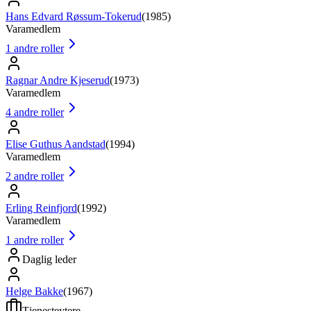
Hans Edvard Røssum-Tokerud
(
1985
)
Varamedlem
1
andre roller
Ragnar Andre Kjeserud
(
1973
)
Varamedlem
4
andre roller
Elise Guthus Aandstad
(
1994
)
Varamedlem
2
andre roller
Erling Reinfjord
(
1992
)
Varamedlem
1
andre roller
Daglig leder
Helge Bakke
(
1967
)
Tjenesteytere