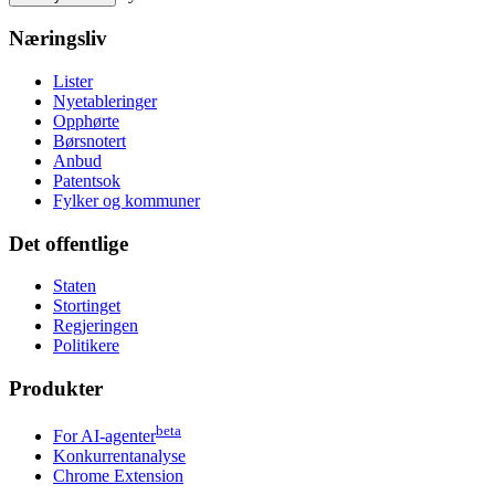
Næringsliv
Lister
Nyetableringer
Opphørte
Børsnotert
Anbud
Patentsok
Fylker og kommuner
Det offentlige
Staten
Stortinget
Regjeringen
Politikere
Produkter
beta
For AI-agenter
Konkurrentanalyse
Chrome Extension