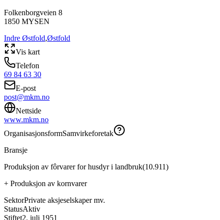
Folkenborgveien 8
1850
MYSEN
Indre Østfold
,
Østfold
Vis kart
Telefon
69 84 63 30
E-post
post@mkm.no
Nettside
www.mkm.no
Organisasjonsform
Samvirkeforetak
Bransje
Produksjon av fôrvarer for husdyr i landbruk
(
10.911
)
+
Produksjon av kornvarer
Sektor
Private aksjeselskaper mv.
Status
Aktiv
Stiftet
2. juli 1951