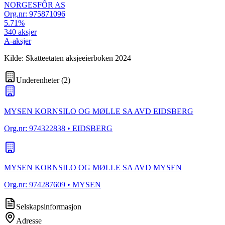
NORGESFÔR AS
Org.nr:
975871096
5.71
%
340
aksjer
A-aksjer
Kilde: Skatteetaten aksjeeierboken 2024
Underenheter
(
2
)
MYSEN KORNSILO OG MØLLE SA AVD EIDSBERG
Org.nr:
974322838
• EIDSBERG
MYSEN KORNSILO OG MØLLE SA AVD MYSEN
Org.nr:
974287609
• MYSEN
Selskapsinformasjon
Adresse