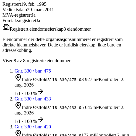
Registrert
19. feb. 1995
Vedtektsdato
29. mars 2011
MVA-registrert
Ja
Foretaksregisteret
Ja
Registrert eiendomseierskap
8
eiendom
mer
Eiendommer der dette organisasjonsnummeret er registrert som
direkte hjemmelshaver. Dette er juridisk eierskap, ikke bare en
adressekobling.
Viser
8
av
8
registrerte eiendommer
Gnr.
330
/ bnr.
475
Indre Østfold
3 927 m²
Kontrollert
2.
3118-330/475-0
aug. 2026
1/1 · 100 %
Gnr.
330
/ bnr.
433
Indre Østfold
5 645 m²
Kontrollert
2.
3118-330/433-0
aug. 2026
1/1 · 100 %
Gnr.
330
/ bnr.
420
Indre Østfold
172 m²
Kontrollert
2. aug.
3118-330/420-0