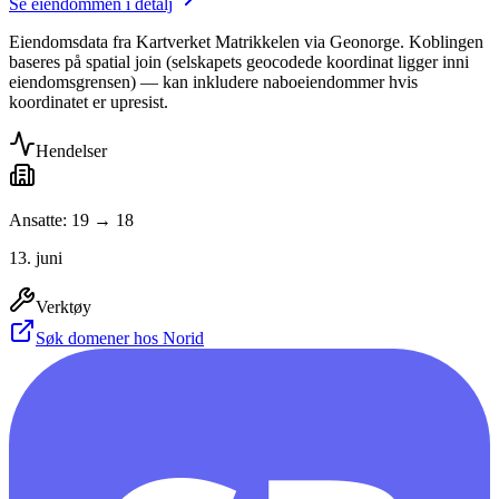
Se eiendommen i detalj
Eiendomsdata fra Kartverket Matrikkelen via Geonorge. Koblingen
baseres på spatial join (selskapets geocodede koordinat ligger inni
eiendomsgrensen) — kan inkludere naboeiendommer hvis
koordinatet er upresist.
Hendelser
Ansatte: 19 → 18
13. juni
Verktøy
Søk domener hos Norid