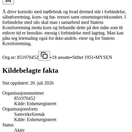
Å drive kornsilo med møllebruk og hvad dermed står i forbindelse,
såfrøforretning, korn- og frø- renseri samt omsetningsvirksomhet. I
forbindelse med silo skal man i samarbeid med Statens
Kornforretning motta korn og behandle dette på den måte som til
enhver tid er hensikts- messig i forbindelse med lagring. Man kan
påta seg leiemaling også for ikke-andels- eiere og for Statens
Kornforretning.
Org.nr:
851970452
•
18
ansatte
•
Stiftet
1951
•
MYSEN
Kildebelagte fakta
Sist oppdatert:
20. juli 2026
Organisasjonsnummer
851970452
Kilde:
Enhetsregisteret
Organisasjonsform
Samvirkeforetak
Kilde:
Enhetsregisteret
Status
Aktiv