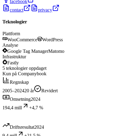
facebook
contact
privacy
Teknologier
Plattform
WooCommerce
WordPress
Analyse
Google Tag Manager
Matomo
Infrastruktur
Fastly
5
teknologier
oppdaget
Kun på Companybook
Regnskap
2005–2024
20
år
Revidert
Omsetning
2024
194,4 mill
+4,7 %
Driftsresultat
2024
9,4 mill
+21,5 %