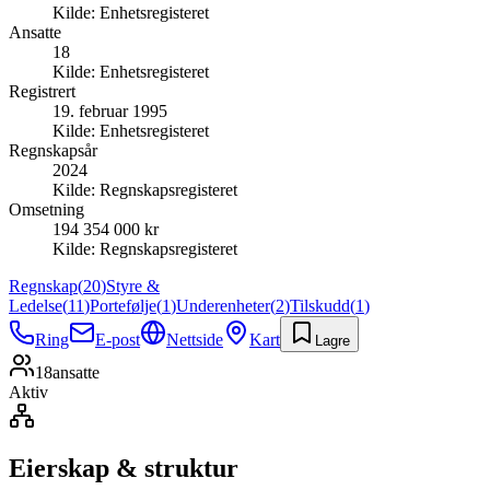
Kilde:
Enhetsregisteret
Ansatte
18
Kilde:
Enhetsregisteret
Registrert
19. februar 1995
Kilde:
Enhetsregisteret
Regnskapsår
2024
Kilde:
Regnskapsregisteret
Omsetning
194 354 000 kr
Kilde:
Regnskapsregisteret
Regnskap
(
20
)
Styre &
Ledelse
(
11
)
Portefølje
(
1
)
Underenheter
(
2
)
Tilskudd
(
1
)
Ring
E-post
Nettside
Kart
Lagre
18
ansatte
Aktiv
Eierskap & struktur