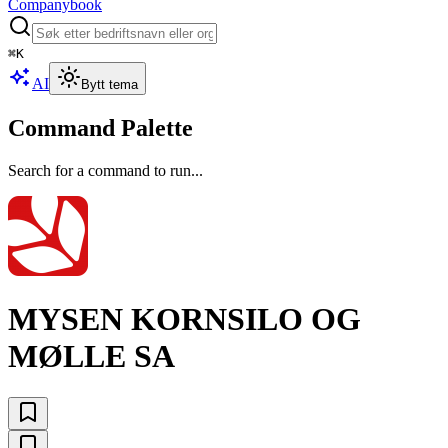
Companybook
⌘
K
AI
Bytt tema
Command Palette
Search for a command to run...
MYSEN KORNSILO OG
MØLLE SA