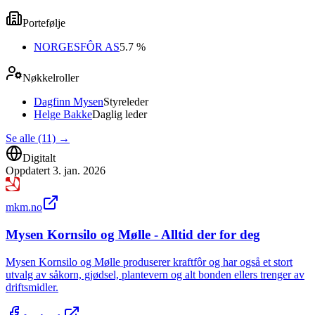
Portefølje
NORGESFÔR AS
5.7 %
Nøkkelroller
Dagfinn Mysen
Styreleder
Helge Bakke
Daglig leder
Se alle (11)
→
Digitalt
Oppdatert
3. jan. 2026
mkm.no
Mysen Kornsilo og Mølle - Alltid der for deg
Mysen Kornsilo og Mølle produserer kraftfôr og har også et stort
utvalg av såkorn, gjødsel, plantevern og alt bonden ellers trenger av
driftsmidler.