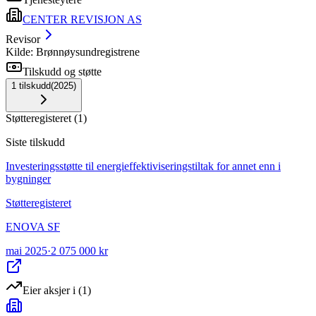
CENTER REVISJON AS
Revisor
Kilde: Brønnøysundregistrene
Tilskudd og støtte
1
tilskudd
(
2025
)
Støtteregisteret
(
1
)
Siste tilskudd
Investeringsstøtte til energieffektiviseringstiltak for annet enn i
bygninger
Støtteregisteret
ENOVA SF
mai 2025
·
2 075 000 kr
Eier aksjer i
(
1
)