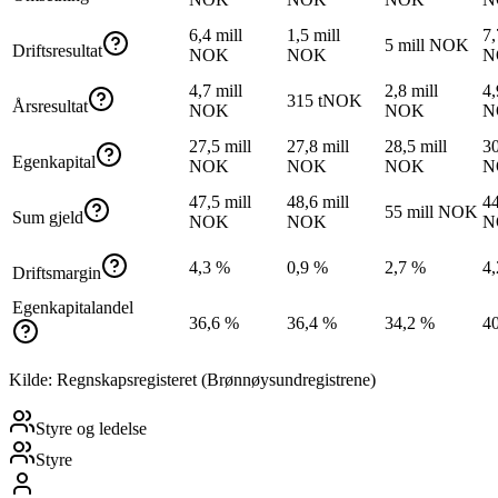
6,4 mill
1,5 mill
7,
5 mill NOK
Driftsresultat
NOK
NOK
N
4,7 mill
2,8 mill
4,
315 tNOK
Årsresultat
NOK
NOK
N
27,5 mill
27,8 mill
28,5 mill
30
Egenkapital
NOK
NOK
NOK
N
47,5 mill
48,6 mill
44
55 mill NOK
Sum gjeld
NOK
NOK
N
4,3 %
0,9 %
2,7 %
4
Driftsmargin
Egenkapitalandel
36,6 %
36,4 %
34,2 %
4
Kilde: Regnskapsregisteret (Brønnøysundregistrene)
Styre og ledelse
Styre