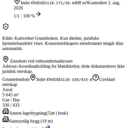
Indre Østfold
408 m²
Kontrollert
2. aug.
3118-172/36-0
2026
1/1 · 100 %
Kilde: Kartverket Grunnboken. Kun direkte, juridiske
hjemmelsandeler vises. Konsernselskapers eiendommer inngår ikke
automatisk.
Eiendom ved virksomhetsadressen
Adresse-/koordinatkobling fra Matrikkelen; dette dokumenterer ikke
juridisk eierskap.
Grunneiendom
Indre Østfold
Uavklart
3118-330/433-0
eierskap
Areal
5 645 m²
Gnr / Bnr
330
/
433
Annen lagerbygning
(
Tatt i bruk
)
Sannsynlig bygg (19 m)