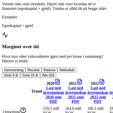
Venstre side viser eiendeler. Høyre side viser hvordan de er
finansiert (egenkapital + gjeld). Totalen er alltid lik på begge sider.
Eiendeler
Egenkapital + gjeld
Marginer over tid
Hvor mye sitter virksomheten igjen med per krone i omsetning?
Høyere er bedre.
Sammendrag
Resultat
Balanse
Nøkkeltall
Siste 5 år
Siste 10 år
Alle (20)
2020
2021
2022
Last ned
Last ned
Last ned
Trend
årsregnskap
årsregnskap
årsregnskap
å
2020
som
2021
som
2022
som
PDF
PDF
PDF
150,3 mill
164,6 mill
186,1 mill
18
Omsetning
NOK
NOK
NOK
N