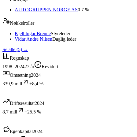
AUTOGRUPPEN NORGE AS
0.7 %
Nøkkelroller
Kjell Ingar Brenne
Styreleder
Vidar Andre Nilsen
Daglig leder
Se alle (5)
→
Regnskap
1998–2024
27
år
Revidert
Omsetning
2024
339,9 mill
+8,4 %
Driftsresultat
2024
8,7 mill
+25,5 %
Egenkapital
2024