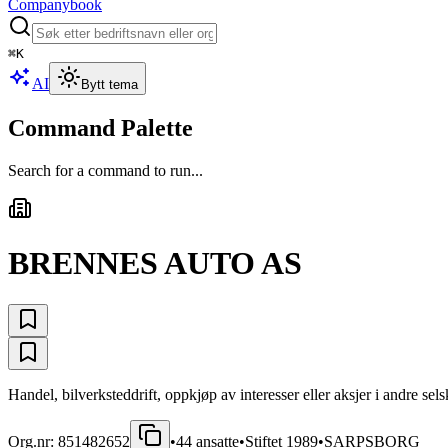
Companybook
⌘
K
AI
Bytt tema
Command Palette
Search for a command to run...
BRENNES AUTO AS
Handel, bilverksteddrift, oppkjøp av interesser eller aksjer i andre sel
Org.nr:
851482652
•
44
ansatte
•
Stiftet
1989
•
SARPSBORG