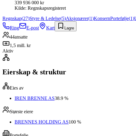
339 936 000 kr
Kilde:
Regnskapsregisteret
Regnskap
(
27
)
Styre & Ledelse
(
5
)
Aksjonærer
(
1
)
Konsern
Portefølje
(
1
)
Ring
E-post
Kart
Lagre
44
ansatte
1,5 mill. kr
Aktiv
Eierskap & struktur
Eies av
IREN BRENNE AS
38.9 %
Største eiere
BRENNES HOLDING AS
100 %
Portefølje