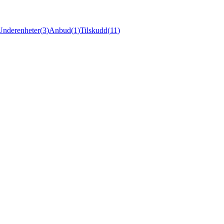
Underenheter
(
3
)
Anbud
(
1
)
Tilskudd
(
11
)