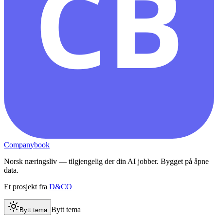
CB
Companybook
Norsk næringsliv — tilgjengelig der din AI jobber. Bygget på åpne
data.
Et prosjekt fra
D&CO
Bytt tema
Bytt tema