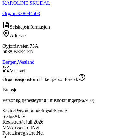
KAROLINE SKUDAL
Org.nr:
938044503
Selskapsinformasjon
Adresse
Øyjordsveien 75A
5038
BERGEN
Bergen
,
Vestland
Vis kart
Organisasjonsform
Enkeltpersonforetak
Bransje
Personlig tjenesteyting i husholdninger
(
96.910
)
Sektor
Personlig næringsdrivende
Status
Aktiv
Registrert
4. juli 2026
MVA-registrert
Nei
Foretaksregisteret
Nei