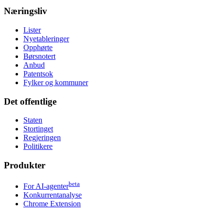
Næringsliv
Lister
Nyetableringer
Opphørte
Børsnotert
Anbud
Patentsok
Fylker og kommuner
Det offentlige
Staten
Stortinget
Regjeringen
Politikere
Produkter
beta
For AI-agenter
Konkurrentanalyse
Chrome Extension