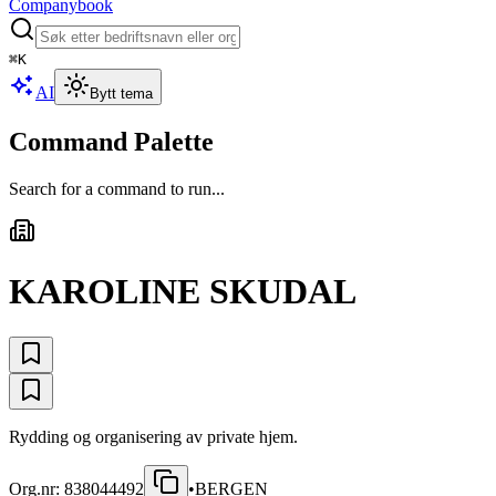
Companybook
⌘
K
AI
Bytt tema
Command Palette
Search for a command to run...
KAROLINE SKUDAL
Rydding og organisering av private hjem.
Org.nr:
838044492
•
BERGEN