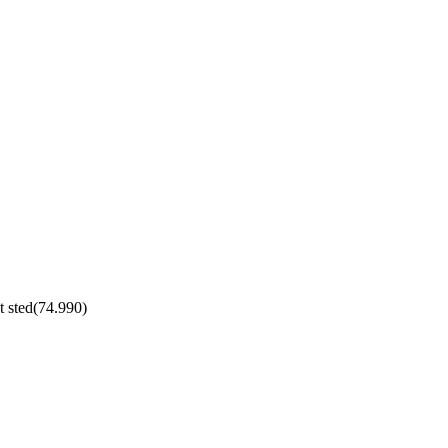
t sted
(
74.990
)