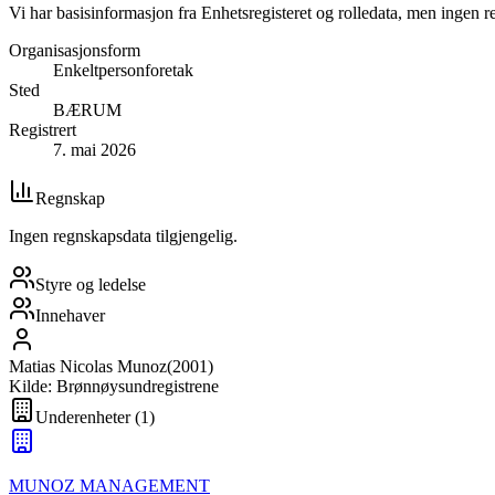
Vi har basisinformasjon fra Enhetsregisteret og rolledata, men ingen r
Organisasjonsform
Enkeltpersonforetak
Sted
BÆRUM
Registrert
7. mai 2026
Regnskap
Ingen regnskapsdata tilgjengelig.
Styre og ledelse
Innehaver
Matias Nicolas Munoz
(
2001
)
Kilde: Brønnøysundregistrene
Underenheter
(
1
)
MUNOZ MANAGEMENT