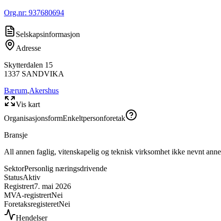
Org.nr:
937680694
Selskapsinformasjon
Adresse
Skytterdalen 15
1337
SANDVIKA
Bærum
,
Akershus
Vis kart
Organisasjonsform
Enkeltpersonforetak
Bransje
All annen faglig, vitenskapelig og teknisk virksomhet ikke nevnt anne
Sektor
Personlig næringsdrivende
Status
Aktiv
Registrert
7. mai 2026
MVA-registrert
Nei
Foretaksregisteret
Nei
Hendelser