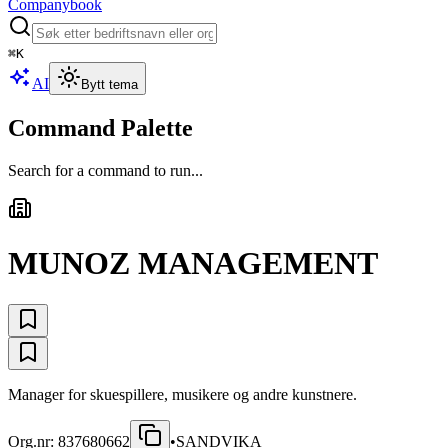
Companybook
⌘
K
AI
Bytt tema
Command Palette
Search for a command to run...
MUNOZ MANAGEMENT
Manager for skuespillere, musikere og andre kunstnere.
Org.nr:
837680662
•
SANDVIKA