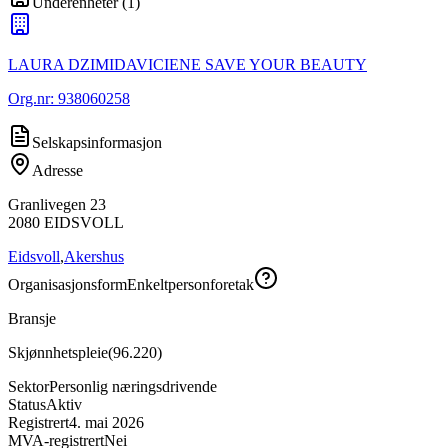
Underenheter
(
1
)
LAURA DZIMIDAVICIENE SAVE YOUR BEAUTY
Org.nr:
938060258
Selskapsinformasjon
Adresse
Granlivegen 23
2080
EIDSVOLL
Eidsvoll
,
Akershus
Organisasjonsform
Enkeltpersonforetak
Bransje
Skjønnhetspleie
(
96.220
)
Sektor
Personlig næringsdrivende
Status
Aktiv
Registrert
4. mai 2026
MVA-registrert
Nei