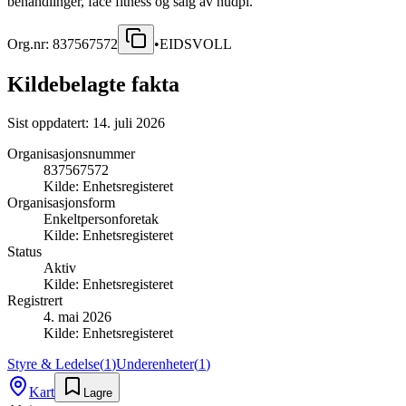
behandlinger, face fitness og salg av hudpl.
Org.nr:
837567572
•
EIDSVOLL
Kildebelagte fakta
Sist oppdatert:
14. juli 2026
Organisasjonsnummer
837567572
Kilde:
Enhetsregisteret
Organisasjonsform
Enkeltpersonforetak
Kilde:
Enhetsregisteret
Status
Aktiv
Kilde:
Enhetsregisteret
Registrert
4. mai 2026
Kilde:
Enhetsregisteret
Styre & Ledelse
(
1
)
Underenheter
(
1
)
Kart
Lagre