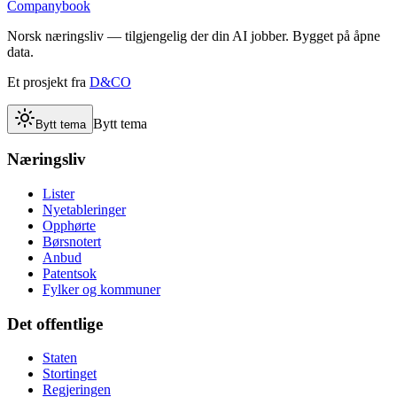
Companybook
Norsk næringsliv — tilgjengelig der din AI jobber. Bygget på åpne
data.
Et prosjekt fra
D&CO
Bytt tema
Bytt tema
Næringsliv
Lister
Nyetableringer
Opphørte
Børsnotert
Anbud
Patentsok
Fylker og kommuner
Det offentlige
Staten
Stortinget
Regjeringen