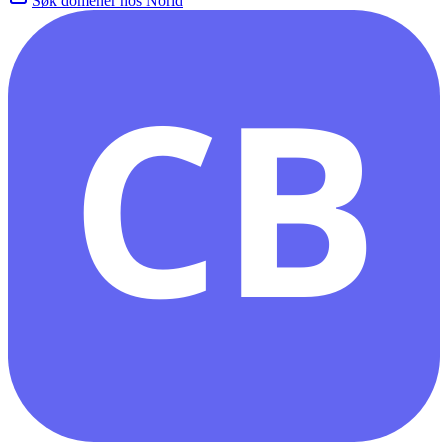
Søk domener hos Norid
CB