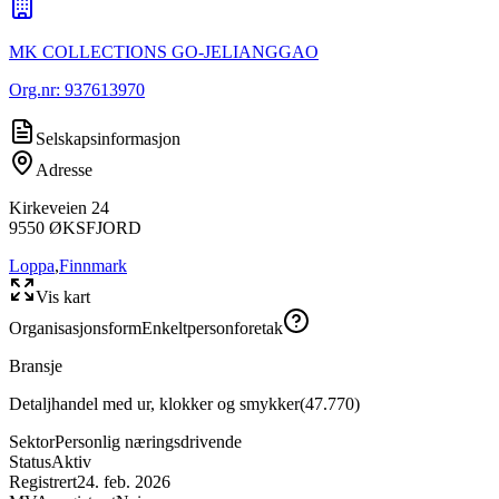
MK COLLECTIONS GO-JELIANGGAO
Org.nr:
937613970
Selskapsinformasjon
Adresse
Kirkeveien 24
9550
ØKSFJORD
Loppa
,
Finnmark
Vis kart
Organisasjonsform
Enkeltpersonforetak
Bransje
Detaljhandel med ur, klokker og smykker
(
47.770
)
Sektor
Personlig næringsdrivende
Status
Aktiv
Registrert
24. feb. 2026