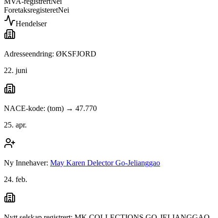
MVA-registrert
Nei
Foretaksregisteret
Nei
Hendelser
Adresseendring: ØKSFJORD
22. juni
NACE-kode: (tom) → 47.770
25. apr.
Ny Innehaver:
May Karen Delector Go-Jelianggao
24. feb.
Nytt selskap registrert: MK COLLECTIONS GO-JELIANGGAO