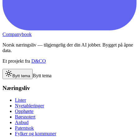
Companybook
Norsk næringsliv — tilgjengelig der din AI jobber. Bygget på åpne
data.
Et prosjekt fra
D&CO
Bytt tema
Bytt tema
Næringsliv
Lister
Nyetableringer
Opphørte
Børsnotert
Anbud
Patentsok
Fylker og kommuner