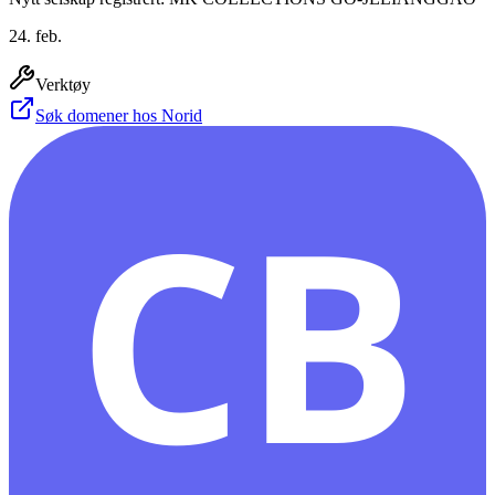
24. feb.
Verktøy
Søk domener hos Norid
CB