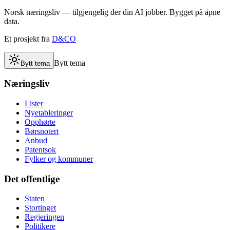
Norsk næringsliv — tilgjengelig der din AI jobber. Bygget på åpne
data.
Et prosjekt fra
D&CO
Bytt tema
Bytt tema
Næringsliv
Lister
Nyetableringer
Opphørte
Børsnotert
Anbud
Patentsok
Fylker og kommuner
Det offentlige
Staten
Stortinget
Regjeringen
Politikere