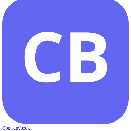
CB
Companybook