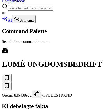
Companybook
⌘
K
AI
Bytt tema
Command Palette
Search for a command to run...
LUMÉ UNGDOMSBEDRIFT
Org.nr:
836438922
•
TVEDESTRAND
Kildebelagte fakta