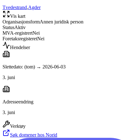
Tvedestrand
,
Agder
Vis kart
Organisasjonsform
Annen juridisk person
Status
Aktiv
MVA-registrert
Nei
Foretaksregisteret
Nei
Hendelser
Slettedato: (tom) → 2026-06-03
3. juni
Adresseendring
3. juni
Verktøy
Søk domener hos Norid