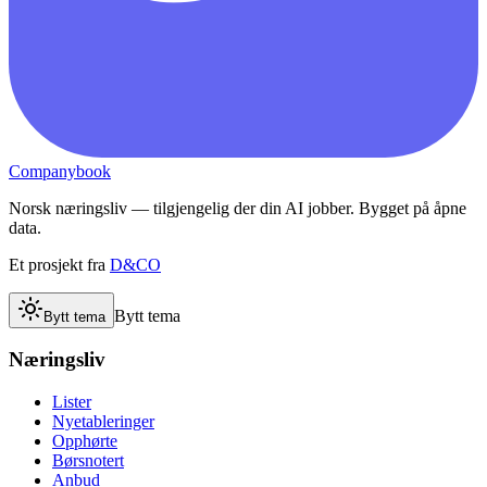
Companybook
Norsk næringsliv — tilgjengelig der din AI jobber. Bygget på åpne
data.
Et prosjekt fra
D&CO
Bytt tema
Bytt tema
Næringsliv
Lister
Nyetableringer
Opphørte
Børsnotert
Anbud