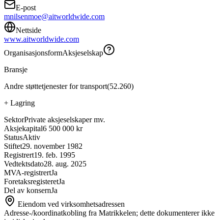
E-post
mnilsenmoe@aitworldwide.com
Nettside
www.aitworldwide.com
Organisasjonsform
Aksjeselskap
Bransje
Andre støttetjenester for transport
(
52.260
)
+
Lagring
Sektor
Private aksjeselskaper mv.
Aksjekapital
6 500 000 kr
Status
Aktiv
Stiftet
29. november 1982
Registrert
19. feb. 1995
Vedtektsdato
28. aug. 2025
MVA-registrert
Ja
Foretaksregisteret
Ja
Del av konsern
Ja
Eiendom ved virksomhetsadressen
Adresse-/koordinatkobling fra Matrikkelen; dette dokumenterer ikke