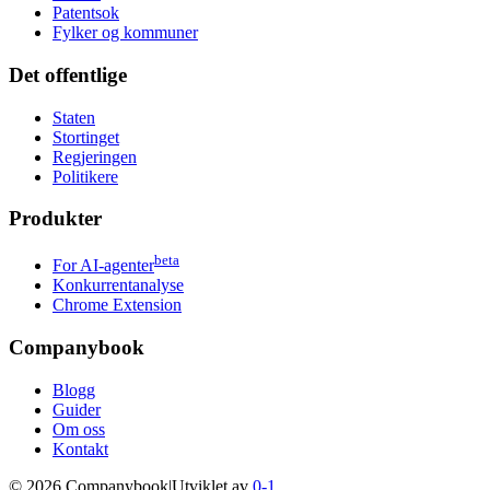
Patentsok
Fylker og kommuner
Det offentlige
Staten
Stortinget
Regjeringen
Politikere
Produkter
beta
For AI-agenter
Konkurrentanalyse
Chrome Extension
Companybook
Blogg
Guider
Om oss
Kontakt
©
2026
Companybook
|
Utviklet av
0-1