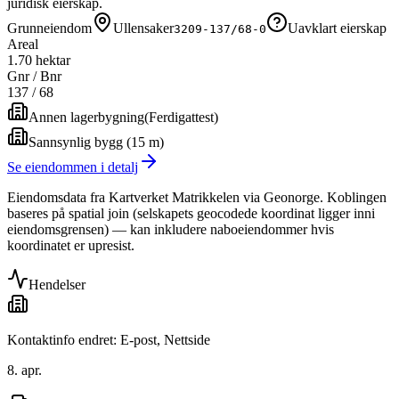
juridisk eierskap.
Grunneiendom
Ullensaker
Uavklart eierskap
3209-137/68-0
Areal
1.70 hektar
Gnr / Bnr
137
/
68
Annen lagerbygning
(
Ferdigattest
)
Sannsynlig bygg (15 m)
Se eiendommen i detalj
Eiendomsdata fra Kartverket Matrikkelen via Geonorge. Koblingen
baseres på spatial join (selskapets geocodede koordinat ligger inni
eiendomsgrensen) — kan inkludere naboeiendommer hvis
koordinatet er upresist.
Hendelser
Kontaktinfo endret: E-post, Nettside
8. apr.