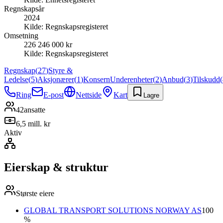
Regnskapsår
2024
Kilde:
Regnskapsregisteret
Omsetning
226 246 000 kr
Kilde:
Regnskapsregisteret
Regnskap
(
27
)
Styre &
Ledelse
(
5
)
Aksjonærer
(
1
)
Konsern
Underenheter
(
2
)
Anbud
(
3
)
Tilskudd
(
Ring
E-post
Nettside
Kart
Lagre
42
ansatte
6,5 mill. kr
Aktiv
Eierskap & struktur
Største eiere
GLOBAL TRANSPORT SOLUTIONS NORWAY AS
100
%