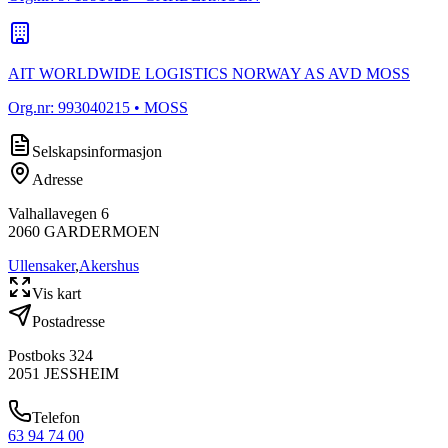
AIT WORLDWIDE LOGISTICS NORWAY AS AVD MOSS
Org.nr:
993040215
• MOSS
Selskapsinformasjon
Adresse
Valhallavegen 6
2060
GARDERMOEN
Ullensaker
,
Akershus
Vis kart
Postadresse
Postboks 324
2051
JESSHEIM
Telefon
63 94 74 00