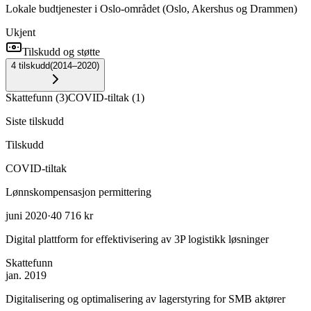
Lokale budtjenester i Oslo-området (Oslo, Akershus og Drammen)
Ukjent
Tilskudd og støtte
4
tilskudd
(
2014–2020
)
Skattefunn
(
3
)
COVID-tiltak
(
1
)
Siste tilskudd
Tilskudd
COVID-tiltak
Lønnskompensasjon permittering
juni 2020
·
40 716 kr
Digital plattform for effektivisering av 3P logistikk løsninger
Skattefunn
jan. 2019
Digitalisering og optimalisering av lagerstyring for SMB aktører