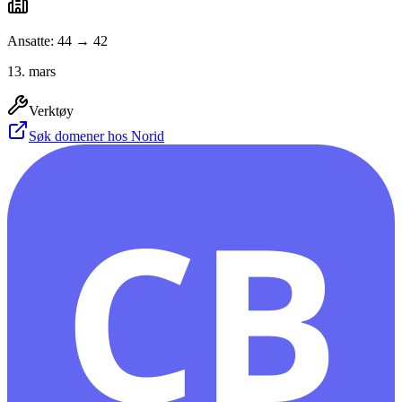
Ansatte: 44 → 42
13. mars
Verktøy
Søk domener hos Norid
CB