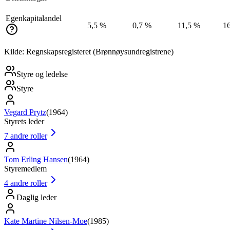
Egenkapitalandel
5,5 %
0,7 %
11,5 %
1
Kilde: Regnskapsregisteret (Brønnøysundregistrene)
Styre og ledelse
Styre
Vegard Prytz
(
1964
)
Styrets leder
7
andre roller
Tom Erling Hansen
(
1964
)
Styremedlem
4
andre roller
Daglig leder
Kate Martine Nilsen-Moe
(
1985
)