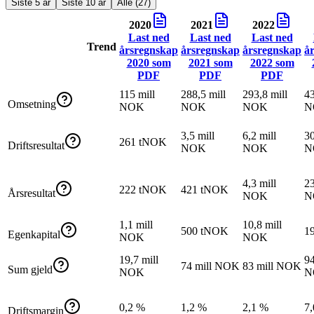
Siste 5 år
Siste 10 år
Alle (27)
2020
2021
2022
Last ned
Last ned
Last ned
Trend
årsregnskap
årsregnskap
årsregnskap
å
2020
som
2021
som
2022
som
PDF
PDF
PDF
115 mill
288,5 mill
293,8 mill
43
Omsetning
NOK
NOK
NOK
N
3,5 mill
6,2 mill
30
261 tNOK
Driftsresultat
NOK
NOK
N
4,3 mill
23
222 tNOK
421 tNOK
Årsresultat
NOK
N
1,1 mill
10,8 mill
500 tNOK
1
Egenkapital
NOK
NOK
19,7 mill
94
74 mill NOK
83 mill NOK
Sum gjeld
NOK
N
0,2 %
1,2 %
2,1 %
7
Driftsmargin