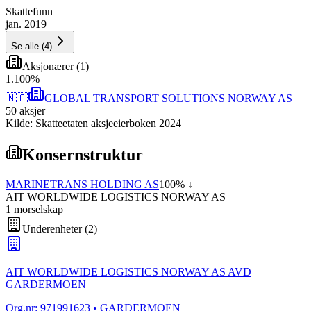
Skattefunn
jan. 2019
Se alle
(
4
)
Aksjonærer
(
1
)
1
.
100
%
🇳🇴
GLOBAL TRANSPORT SOLUTIONS NORWAY AS
50
aksjer
Kilde: Skatteetaten aksjeeierboken 2024
Konsernstruktur
MARINETRANS HOLDING AS
100
% ↓
AIT WORLDWIDE LOGISTICS NORWAY AS
1
morselskap
Underenheter
(
2
)
AIT WORLDWIDE LOGISTICS NORWAY AS AVD
GARDERMOEN
Org.nr:
971991623
• GARDERMOEN