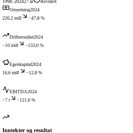
1998–2024
27
år
Revidert
Omsetning
2024
226,2 mill
−47,8 %
Driftsresultat
2024
−10 mill
−133,0 %
Egenkapital
2024
16,6 mill
−12,8 %
EBITDA
2024
−7 t
−121,6 %
Inntekter og resultat