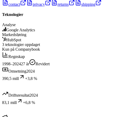
contact
privacy
returns
shipping
Teknologier
Analyse
Google Analytics
Markedsføring
HubSpot
3
teknologier
oppdaget
Kun på Companybook
Regnskap
1998–2024
27
år
Revidert
Omsetning
2024
390,5 mill
+3,8 %
Driftsresultat
2024
83,1 mill
+6,8 %