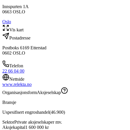
Innspurten 1A
0663
OSLO
Oslo
Vis kart
Postadresse
Postboks 6169 Etterstad
0602
OSLO
Telefon
22 66 04 00
Nettside
www.relekta.no
Organisasjonsform
Aksjeselskap
Bransje
Uspesifisert engroshandel
(
46.900
)
Sektor
Private aksjeselskaper mv.
Aksjekapital
1 600 000 kr