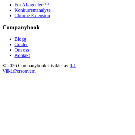
beta
For AI-agenter
Konkurrentanalyse
Chrome Extension
Companybook
Blogg
Guider
Om oss
Kontakt
©
2026
Companybook
|
Utviklet av
0-1
Vilkår
Personvern