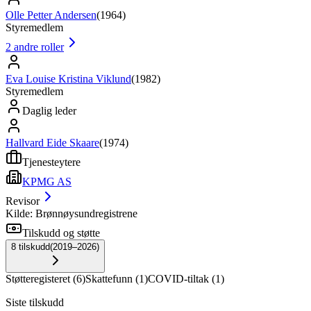
Olle Petter Andersen
(
1964
)
Styremedlem
2
andre roller
Eva Louise Kristina Viklund
(
1982
)
Styremedlem
Daglig leder
Hallvard Eide Skaare
(
1974
)
Tjenesteytere
KPMG AS
Revisor
Kilde: Brønnøysundregistrene
Tilskudd og støtte
8
tilskudd
(
2019–2026
)
Støtteregisteret
(
6
)
Skattefunn
(
1
)
COVID-tiltak
(
1
)
Siste tilskudd