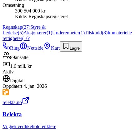
Omsetning
390 504 000 kr
Kilde:
Regnskapsregisteret
Regnskap
(
27
)
Styre &
Ledelse
(
5
)
Aksjonærer
(
1
)
Underenheter
(
1
)
Tilskudd
(
8
)
Immaterielle
rettigheter
(
16
)
Ring
Nettside
Kart
Lagre
89
ansatte
1,6 mill. kr
Aktiv
Digitalt
Oppdatert
4. jan. 2026
relekta.no
Relekta
Vi gjør vedlikehold enklere