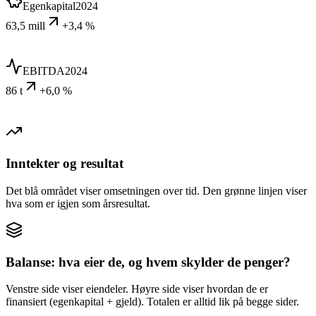
Egenkapital
2024
63,5 mill
+3,4 %
EBITDA
2024
86 t
+6,0 %
Inntekter og resultat
Det blå området viser omsetningen over tid. Den grønne linjen viser
hva som er igjen som årsresultat.
Balanse: hva eier de, og hvem skylder de penger?
Venstre side viser eiendeler. Høyre side viser hvordan de er
finansiert (egenkapital + gjeld). Totalen er alltid lik på begge sider.