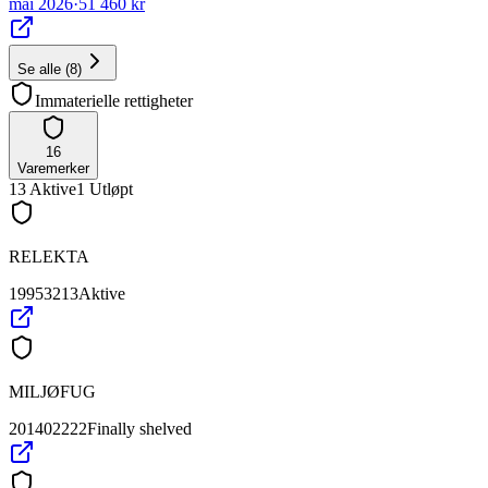
mai 2026
·
51 460 kr
Se alle
(
8
)
Immaterielle rettigheter
16
Varemerker
13
Aktive
1
Utløpt
RELEKTA
19953213
Aktive
MILJØFUG
201402222
Finally shelved