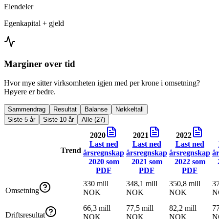
Eiendeler
Egenkapital + gjeld
Marginer over tid
Hvor mye sitter virksomheten igjen med per krone i omsetning?
Høyere er bedre.
Sammendrag
Resultat
Balanse
Nøkkeltall
Siste 5 år
Siste 10 år
Alle (27)
2020
2021
2022
Last ned
Last ned
Last ned
Trend
årsregnskap
årsregnskap
årsregnskap
å
2020
som
2021
som
2022
som
PDF
PDF
PDF
330 mill
348,1 mill
350,8 mill
37
Omsetning
NOK
NOK
NOK
N
66,3 mill
77,5 mill
82,2 mill
77
Driftsresultat
NOK
NOK
NOK
N