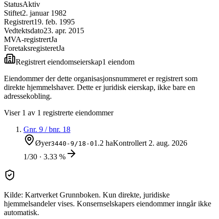
Status
Aktiv
Stiftet
2. januar 1982
Registrert
19. feb. 1995
Vedtektsdato
23. apr. 2015
MVA-registrert
Ja
Foretaksregisteret
Ja
Registrert eiendomseierskap
1
eiendom
Eiendommer der dette organisasjonsnummeret er registrert som
direkte hjemmelshaver. Dette er juridisk eierskap, ikke bare en
adressekobling.
Viser
1
av
1
registrerte eiendommer
Gnr.
9
/ bnr.
18
Øyer
1.2 ha
Kontrollert
2. aug. 2026
3440-9/18-0
1/30 · 3.33 %
Kilde: Kartverket Grunnboken. Kun direkte, juridiske
hjemmelsandeler vises. Konsernselskapers eiendommer inngår ikke
automatisk.