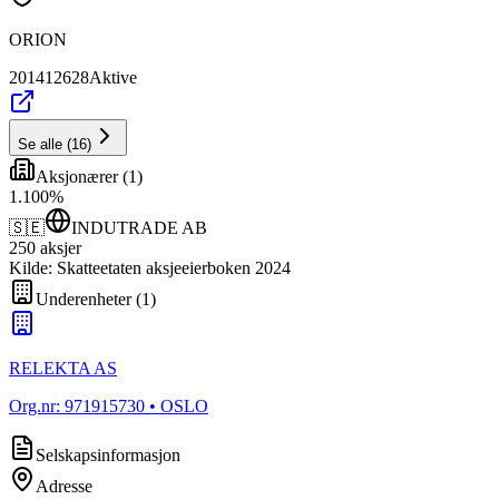
ORION
201412628
Aktive
Se alle
(
16
)
Aksjonærer
(
1
)
1
.
100
%
🇸🇪
INDUTRADE AB
250
aksjer
Kilde: Skatteetaten aksjeeierboken 2024
Underenheter
(
1
)
RELEKTA AS
Org.nr:
971915730
• OSLO
Selskapsinformasjon
Adresse