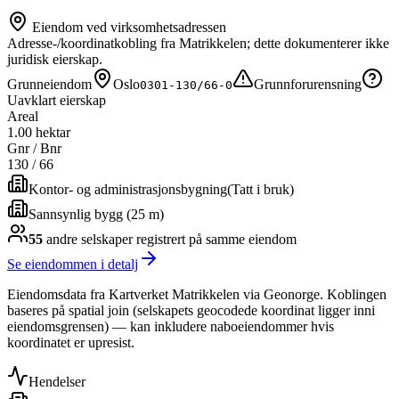
Eiendom ved virksomhetsadressen
Adresse-/koordinatkobling fra Matrikkelen; dette dokumenterer ikke
juridisk eierskap.
Grunneiendom
Oslo
Grunnforurensning
0301-130/66-0
Uavklart eierskap
Areal
1.00 hektar
Gnr / Bnr
130
/
66
Kontor- og administrasjonsbygning
(
Tatt i bruk
)
Sannsynlig bygg (25 m)
55
andre selskap
er
registrert på samme eiendom
Se eiendommen i detalj
Eiendomsdata fra Kartverket Matrikkelen via Geonorge. Koblingen
baseres på spatial join (selskapets geocodede koordinat ligger inni
eiendomsgrensen) — kan inkludere naboeiendommer hvis
koordinatet er upresist.
Hendelser