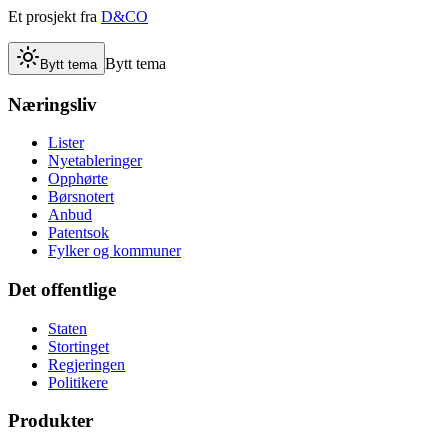
Et prosjekt fra
D&CO
Bytt tema
Bytt tema
Næringsliv
Lister
Nyetableringer
Opphørte
Børsnotert
Anbud
Patentsok
Fylker og kommuner
Det offentlige
Staten
Stortinget
Regjeringen
Politikere
Produkter