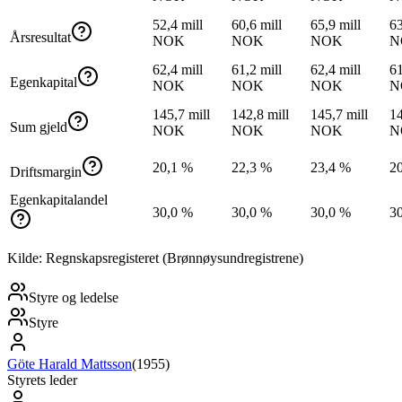
52,4 mill
60,6 mill
65,9 mill
63
Årsresultat
NOK
NOK
NOK
N
62,4 mill
61,2 mill
62,4 mill
61
Egenkapital
NOK
NOK
NOK
N
145,7 mill
142,8 mill
145,7 mill
14
Sum gjeld
NOK
NOK
NOK
N
20,1 %
22,3 %
23,4 %
2
Driftsmargin
Egenkapitalandel
30,0 %
30,0 %
30,0 %
3
Kilde: Regnskapsregisteret (Brønnøysundregistrene)
Styre og ledelse
Styre
Göte Harald Mattsson
(
1955
)
Styrets leder