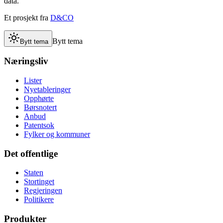
data.
Et prosjekt fra
D&CO
Bytt tema
Bytt tema
Næringsliv
Lister
Nyetableringer
Opphørte
Børsnotert
Anbud
Patentsok
Fylker og kommuner
Det offentlige
Staten
Stortinget
Regjeringen
Politikere
Produkter