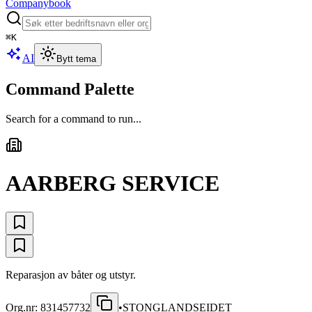
Companybook
⌘
K
AI
Bytt tema
Command Palette
Search for a command to run...
AARBERG SERVICE
Reparasjon av båter og utstyr.
Org.nr:
831457732
•
STONGLANDSEIDET