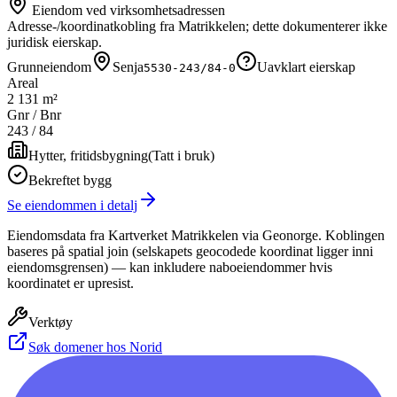
Eiendom ved virksomhetsadressen
Adresse-/koordinatkobling fra Matrikkelen; dette dokumenterer ikke
juridisk eierskap.
Grunneiendom
Senja
Uavklart eierskap
5530-243/84-0
Areal
2 131 m²
Gnr / Bnr
243
/
84
Hytter, fritidsbygning
(
Tatt i bruk
)
Bekreftet bygg
Se eiendommen i detalj
Eiendomsdata fra Kartverket Matrikkelen via Geonorge. Koblingen
baseres på spatial join (selskapets geocodede koordinat ligger inni
eiendomsgrensen) — kan inkludere naboeiendommer hvis
koordinatet er upresist.
Verktøy
Søk domener hos Norid