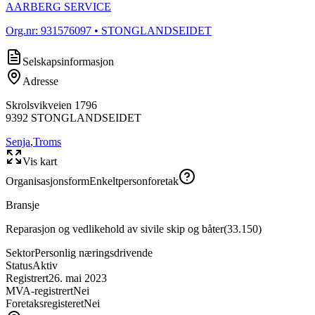
AARBERG SERVICE
Org.nr:
931576097
• STONGLANDSEIDET
Selskapsinformasjon
Adresse
Skrolsvikveien 1796
9392
STONGLANDSEIDET
Senja
,
Troms
Vis kart
Organisasjonsform
Enkeltpersonforetak
Bransje
Reparasjon og vedlikehold av sivile skip og båter
(
33.150
)
Sektor
Personlig næringsdrivende
Status
Aktiv
Registrert
26. mai 2023
MVA-registrert
Nei
Foretaksregisteret
Nei