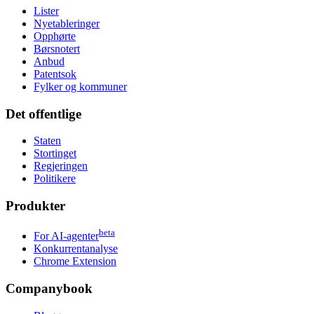
Lister
Nyetableringer
Opphørte
Børsnotert
Anbud
Patentsok
Fylker og kommuner
Det offentlige
Staten
Stortinget
Regjeringen
Politikere
Produkter
beta
For AI-agenter
Konkurrentanalyse
Chrome Extension
Companybook