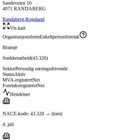
Sandeveien 10
4071
RANDABERG
Randaberg
,
Rogaland
Vis kart
Organisasjonsform
Enkeltpersonforetak
Bransje
Snekkerarbeid
(
43.320
)
Sektor
Personlig næringsdrivende
Status
Aktiv
MVA-registrert
Nei
Foretaksregisteret
Nei
Hendelser
NACE-kode: 43.320 → (tom)
4. juli