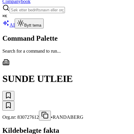
Companybook
⌘
K
AI
Bytt tema
Command Palette
Search for a command to run...
SUNDE UTLEIE
Org.nr:
830727612
•
RANDABERG
Kildebelagte fakta