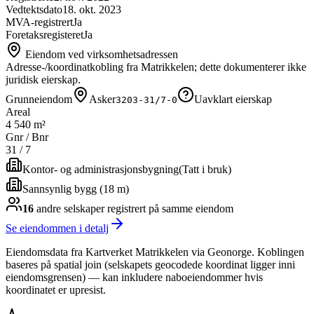
Vedtektsdato
18. okt. 2023
MVA-registrert
Ja
Foretaksregisteret
Ja
Eiendom ved virksomhetsadressen
Adresse-/koordinatkobling fra Matrikkelen; dette dokumenterer ikke
juridisk eierskap.
Grunneiendom
Asker
Uavklart eierskap
3203-31/7-0
Areal
4 540 m²
Gnr / Bnr
31
/
7
Kontor- og administrasjonsbygning
(
Tatt i bruk
)
Sannsynlig bygg (18 m)
16
andre selskap
er
registrert på samme eiendom
Se eiendommen i detalj
Eiendomsdata fra Kartverket Matrikkelen via Geonorge. Koblingen
baseres på spatial join (selskapets geocodede koordinat ligger inni
eiendomsgrensen) — kan inkludere naboeiendommer hvis
koordinatet er upresist.