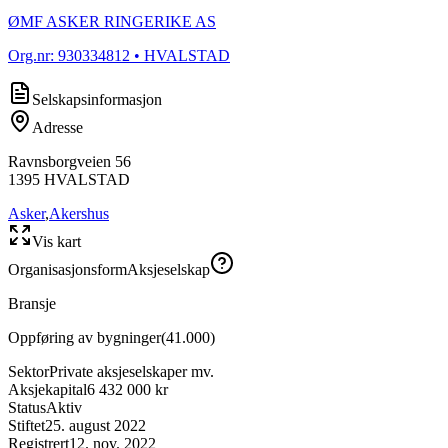
ØMF ASKER RINGERIKE AS
Org.nr:
930334812
• HVALSTAD
Selskapsinformasjon
Adresse
Ravnsborgveien 56
1395
HVALSTAD
Asker
,
Akershus
Vis kart
Organisasjonsform
Aksjeselskap
Bransje
Oppføring av bygninger
(
41.000
)
Sektor
Private aksjeselskaper mv.
Aksjekapital
6 432 000 kr
Status
Aktiv
Stiftet
25. august 2022
Registrert
12. nov. 2022