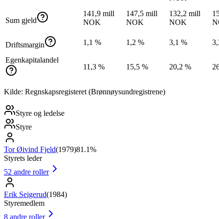
141,9 mill
147,5 mill
132,2 mill
15
Sum gjeld
NOK
NOK
NOK
N
1,1 %
1,2 %
3,1 %
3
Driftsmargin
Egenkapitalandel
11,3 %
15,5 %
20,2 %
2
Kilde: Regnskapsregisteret (Brønnøysundregistrene)
Styre og ledelse
Styre
Tor Øivind Fjeld
(
1979
)
81.1%
Styrets leder
52
andre roller
Erik Seigerud
(
1984
)
Styremedlem
8
andre roller