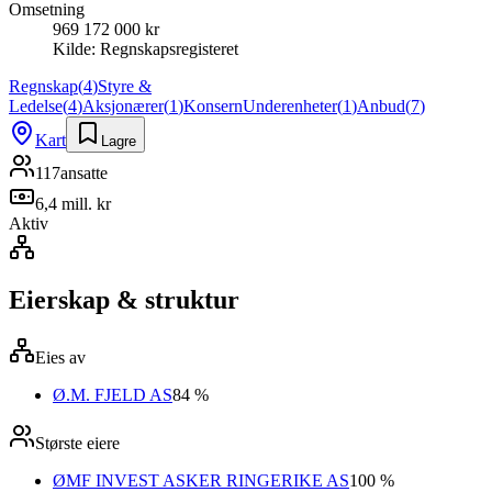
Omsetning
969 172 000 kr
Kilde:
Regnskapsregisteret
Regnskap
(
4
)
Styre &
Ledelse
(
4
)
Aksjonærer
(
1
)
Konsern
Underenheter
(
1
)
Anbud
(
7
)
Kart
Lagre
117
ansatte
6,4 mill. kr
Aktiv
Eierskap & struktur
Eies av
Ø.M. FJELD AS
84 %
Største eiere
ØMF INVEST ASKER RINGERIKE AS
100 %