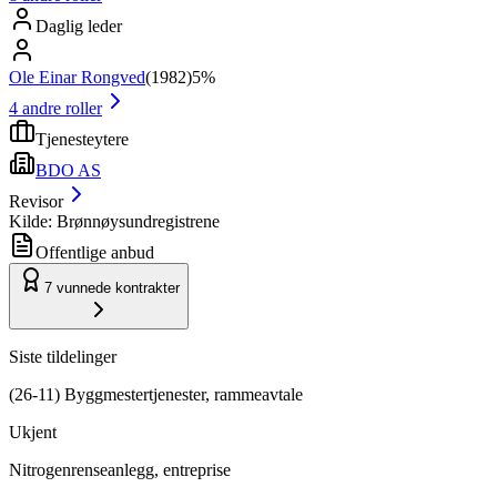
Daglig leder
Ole Einar Rongved
(
1982
)
5%
4
andre roller
Tjenesteytere
BDO AS
Revisor
Kilde: Brønnøysundregistrene
Offentlige anbud
7
vunnede kontrakter
Siste tildelinger
(26-11) Byggmestertjenester, rammeavtale
Ukjent
Nitrogenrenseanlegg, entreprise