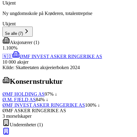
Ukjent
Ny ungdomsskole på Krøderen, totalentreprise
Ukjent
Se alle
(
7
)
Aksjonærer
(
1
)
1
.
100
%
🇳🇴
ØMF INVEST ASKER RINGERIKE AS
10 000
aksjer
Kilde: Skatteetaten aksjeeierboken 2024
Konsernstruktur
ØMF HOLDING AS
97
% ↓
Ø.M. FJELD AS
84
% ↓
ØMF INVEST ASKER RINGERIKE AS
100
% ↓
ØMF ASKER RINGERIKE AS
3
morselskap
er
Underenheter
(
1
)