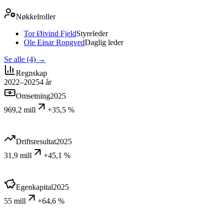
Nøkkelroller
Tor Øivind Fjeld
Styreleder
Ole Einar Rongved
Daglig leder
Se alle (4)
→
Regnskap
2022–2025
4
år
Omsetning
2025
969,2 mill
+35,5 %
Driftsresultat
2025
31,9 mill
+45,1 %
Egenkapital
2025
55 mill
+64,6 %