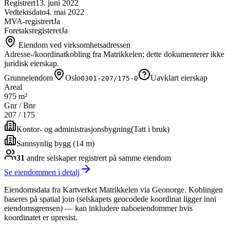
Registrert
13. juni 2022
Vedtektsdato
4. mai 2022
MVA-registrert
Ja
Foretaksregisteret
Ja
Eiendom ved virksomhetsadressen
Adresse-/koordinatkobling fra Matrikkelen; dette dokumenterer ikke
juridisk eierskap.
Grunneiendom
Oslo
Uavklart eierskap
0301-207/175-0
Areal
975 m²
Gnr / Bnr
207
/
175
Kontor- og administrasjonsbygning
(
Tatt i bruk
)
Sannsynlig bygg (14 m)
31
andre selskap
er
registrert på samme eiendom
Se eiendommen i detalj
Eiendomsdata fra Kartverket Matrikkelen via Geonorge. Koblingen
baseres på spatial join (selskapets geocodede koordinat ligger inni
eiendomsgrensen) — kan inkludere naboeiendommer hvis
koordinatet er upresist.