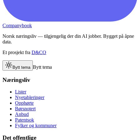
Companybook
Norsk næringsliv — tilgjengelig der din AI jobber. Bygget på åpne
data.
Et prosjekt fra
D&CO
Bytt tema
Bytt tema
Næringsliv
Lister
Nyetableringer
Opphørte
Børsnotert
Anbud
Patentsok
Fylker og kommuner
Det offentlige