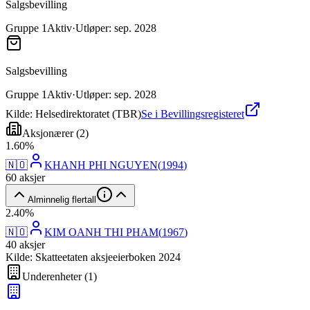
Salgsbevilling
Gruppe
1
Aktiv
·
Utløper
:
sep. 2028
Salgsbevilling
Gruppe
1
Aktiv
·
Utløper
:
sep. 2028
Kilde: Helsedirektoratet (TBR)
Se i Bevillingsregisteret
Aksjonærer
(
2
)
1
.
60
%
🇳🇴
KHANH PHI NGUYEN
(
1994
)
60
aksjer
Alminnelig flertall
2
.
40
%
🇳🇴
KIM OANH THI PHAM
(
1967
)
40
aksjer
Kilde: Skatteetaten aksjeeierboken 2024
Underenheter
(
1
)