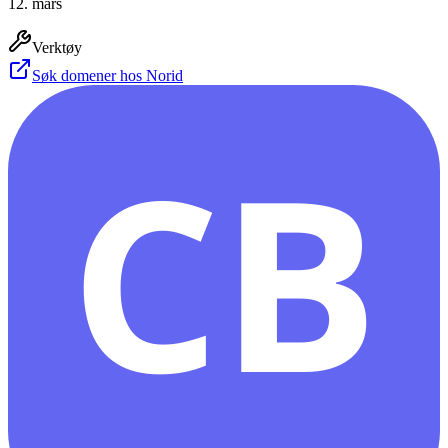
12. mars
Verktøy
Søk domener hos Norid
CB