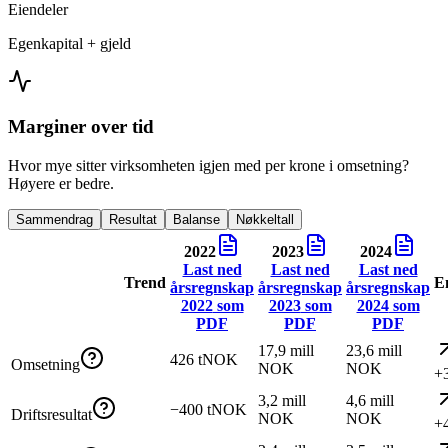
Eiendeler
Egenkapital + gjeld
Marginer over tid
Hvor mye sitter virksomheten igjen med per krone i omsetning?
Høyere er bedre.
Sammendrag
Resultat
Balanse
Nøkkeltall
2022
2023
2024
Last ned
Last ned
Last ned
Trend
E
årsregnskap
årsregnskap
årsregnskap
2022
som
2023
som
2024
som
PDF
PDF
PDF
17,9 mill
23,6 mill
426 tNOK
Omsetning
NOK
NOK
+
3,2 mill
4,6 mill
−400 tNOK
Driftsresultat
NOK
NOK
+