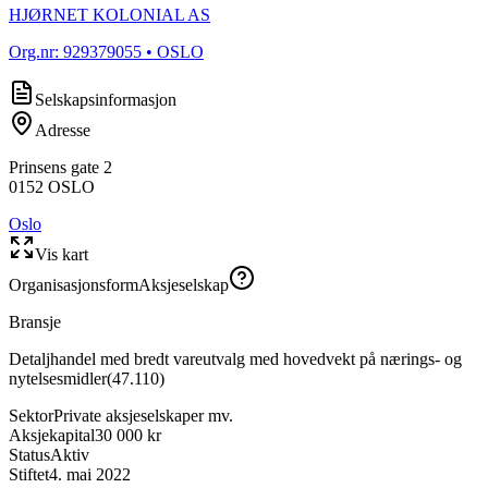
HJØRNET KOLONIAL AS
Org.nr:
929379055
• OSLO
Selskapsinformasjon
Adresse
Prinsens gate 2
0152
OSLO
Oslo
Vis kart
Organisasjonsform
Aksjeselskap
Bransje
Detaljhandel med bredt vareutvalg med hovedvekt på nærings- og
nytelsesmidler
(
47.110
)
Sektor
Private aksjeselskaper mv.
Aksjekapital
30 000 kr
Status
Aktiv
Stiftet
4. mai 2022