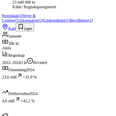
23 649 000 kr
Kilde:
Regnskapsregisteret
Regnskap
(
3
)
Styre &
Ledelse
(
5
)
Aksjonærer
(
2
)
Underenheter
(
1
)
Bevillinger
(
2
)
Kart
Lagre
5
ansatte
30k kr
Aktiv
Regnskap
2022–2024
3
år
Revidert
Omsetning
2024
23,6 mill
+31,9 %
Driftsresultat
2024
4,6 mill
+42,2 %