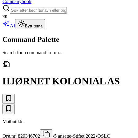
Companybook
⌘
K
AI
Bytt tema
Command Palette
Search for a command to run...
HJØRNET KOLONIAL AS
Matbutikk.
Org.nr:
829346702
•
5
ansatte
•
Stiftet
2022
•
OSLO