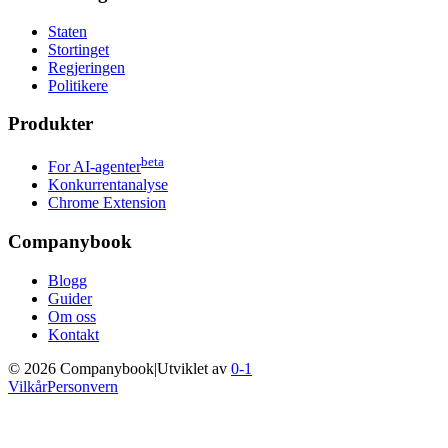
Staten
Stortinget
Regjeringen
Politikere
Produkter
beta
For AI-agenter
Konkurrentanalyse
Chrome Extension
Companybook
Blogg
Guider
Om oss
Kontakt
©
2026
Companybook
|
Utviklet av
0-1
Vilkår
Personvern