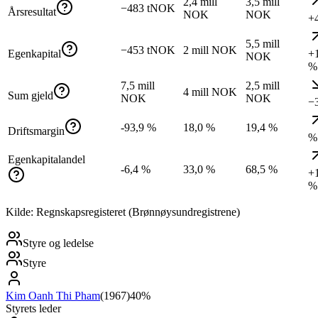
2,4 mill
3,5 mill
−483 tNOK
Årsresultat
NOK
NOK
+
5,5 mill
−453 tNOK
2 mill NOK
Egenkapital
+
NOK
%
7,5 mill
2,5 mill
4 mill NOK
Sum gjeld
NOK
NOK
−
-93,9 %
18,0 %
19,4 %
Driftsmargin
%
Egenkapitalandel
-6,4 %
33,0 %
68,5 %
+
%
Kilde: Regnskapsregisteret (Brønnøysundregistrene)
Styre og ledelse
Styre
Kim Oanh Thi Pham
(
1967
)
40%
Styrets leder