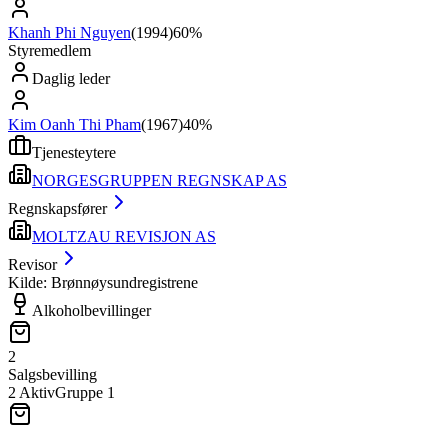
Khanh Phi Nguyen
(
1994
)
60%
Styremedlem
Daglig leder
Kim Oanh Thi Pham
(
1967
)
40%
Tjenesteytere
NORGESGRUPPEN REGNSKAP AS
Regnskapsfører
MOLTZAU REVISJON AS
Revisor
Kilde: Brønnøysundregistrene
Alkoholbevillinger
2
Salgsbevilling
2
Aktiv
Gruppe
1