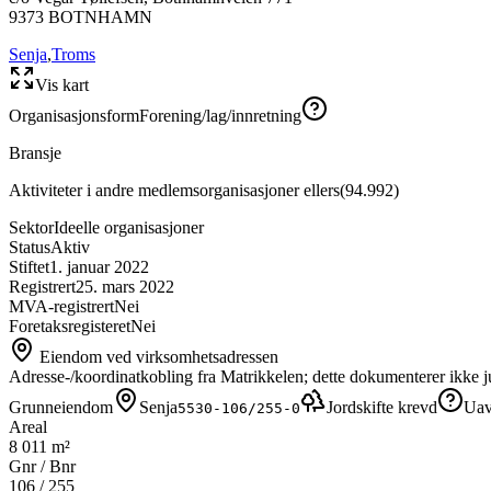
9373
BOTNHAMN
Senja
,
Troms
Vis kart
Organisasjonsform
Forening/lag/innretning
Bransje
Aktiviteter i andre medlemsorganisasjoner ellers
(
94.992
)
Sektor
Ideelle organisasjoner
Status
Aktiv
Stiftet
1. januar 2022
Registrert
25. mars 2022
MVA-registrert
Nei
Foretaksregisteret
Nei
Eiendom ved virksomhetsadressen
Adresse-/koordinatkobling fra Matrikkelen; dette dokumenterer ikke ju
Grunneiendom
Senja
Jordskifte krevd
Uav
5530-106/255-0
Areal
8 011 m²
Gnr / Bnr
106
/
255