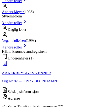
1
andre roller
Anders Meyer
(
1986
)
Styremedlem
3
andre roller
Daglig leder
Vegar Tøllefsen
(
1993
)
4
andre roller
Kilde: Brønnøysundregistrene
Underenheter
(
1
)
AAKERBRYGGAS VENNER
Org.nr:
828983792
• BOTNHAMN
Selskapsinformasjon
Adresse
c/o Vegar Tøllefsen, Botnhamnveien 771