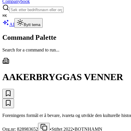
Companybook
⌘
K
AI
Bytt tema
Command Palette
Search for a command to run...
AAKERBRYGGAS VENNER
Foreningens formål er å bevare, ivareta og utvikle den kulturelle hist
Org.nr:
828983652
•
Stiftet
2022
•
BOTNHAMN