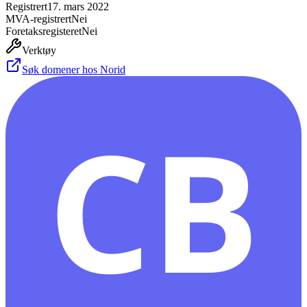
Registrert
17. mars 2022
MVA-registrert
Nei
Foretaksregisteret
Nei
Verktøy
Søk domener hos Norid
CB