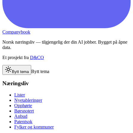
Companybook
Norsk næringsliv — tilgjengelig der din AI jobber. Bygget på åpne
data.
Et prosjekt fra
D&CO
Bytt tema
Bytt tema
Næringsliv
Lister
Nyetableringer
Opphørte
Børsnotert
Anbud
Patentsok
Fylker og kommuner