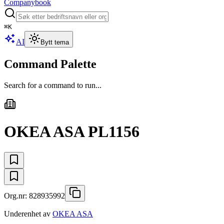
Companybook
⌘
K
AI
Bytt tema
Command Palette
Search for a command to run...
OKEA ASA PL1156
Org.nr:
828935992
Underenhet av
OKEA ASA